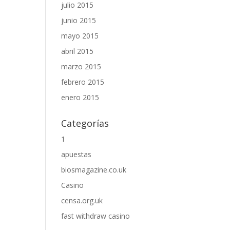
julio 2015
junio 2015
mayo 2015
abril 2015
marzo 2015
febrero 2015
enero 2015
Categorías
1
apuestas
biosmagazine.co.uk
Casino
censa.org.uk
fast withdraw casino