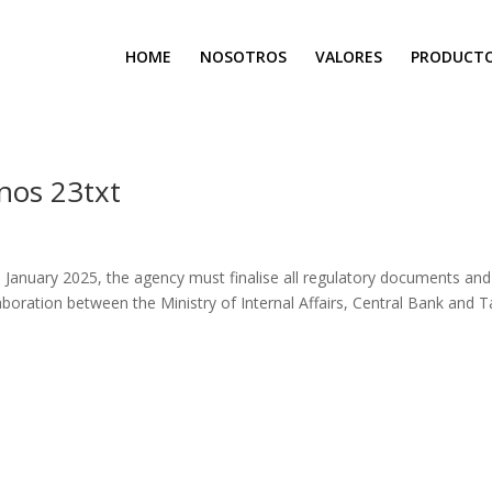
HOME
NOSOTROS
VALORES
PRODUCT
inos 23txt
 1 January 2025, the agency must finalise all regulatory documents and
boration between the Ministry of Internal Affairs, Central Bank and T