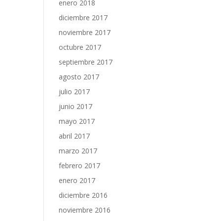
enero 2018
diciembre 2017
noviembre 2017
octubre 2017
septiembre 2017
agosto 2017
julio 2017
junio 2017
mayo 2017
abril 2017
marzo 2017
febrero 2017
enero 2017
diciembre 2016
noviembre 2016