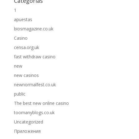
Categorías
1
apuestas
biosmagazine.co.uk
Casino
censa.org.uk
fast withdraw casino
new
new casinos
newnormalfest.co.uk
public
The best new online casino
toomanyblogs.co.uk
Uncategorized
Приложения