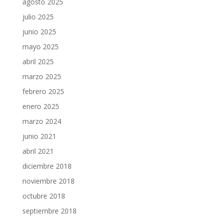
agosto 2025
julio 2025
junio 2025
mayo 2025
abril 2025
marzo 2025
febrero 2025
enero 2025
marzo 2024
junio 2021
abril 2021
diciembre 2018
noviembre 2018
octubre 2018
septiembre 2018