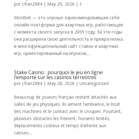
por
cfran2984
|
May 29, 2026
|
1
Mostbet — это хорошо зарекомендовавшая себя
онлайн-платформа для азартных игр, работающая
с момента своего запуска в 2009 году. За эти годы
она расширила свою деятельность и превратилась
в многофункциональный сайт ставок и азартных
игр, ориентированный на игроков,...
Stake Casino : pourquoi le jeu en ligne
l’emporte sur les casinos terrestres
por
cfran2984
|
May 28, 2026
|
Uncategorized
Beaucoup de joueurs français restent attachés aux
salles de jeu physiques. Ils aiment l’ambiance, le bruit
des machines et le contact avec le croupier. Pourtant,
plusieurs obstacles les freinent : horaires limités,
déplacements coûteux et temps d’attente aux
caisses....