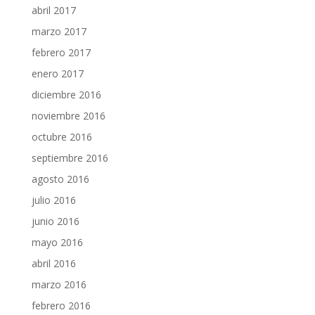
abril 2017
marzo 2017
febrero 2017
enero 2017
diciembre 2016
noviembre 2016
octubre 2016
septiembre 2016
agosto 2016
julio 2016
junio 2016
mayo 2016
abril 2016
marzo 2016
febrero 2016