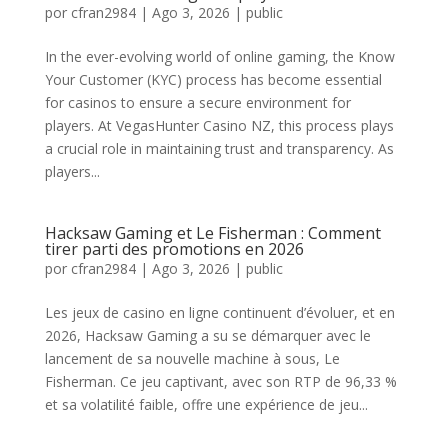
por
cfran2984
|
Ago 3, 2026
|
public
In the ever-evolving world of online gaming, the Know
Your Customer (KYC) process has become essential
for casinos to ensure a secure environment for
players. At VegasHunter Casino NZ, this process plays
a crucial role in maintaining trust and transparency. As
players...
Hacksaw Gaming et Le Fisherman : Comment
tirer parti des promotions en 2026
por
cfran2984
|
Ago 3, 2026
|
public
Les jeux de casino en ligne continuent d’évoluer, et en
2026, Hacksaw Gaming a su se démarquer avec le
lancement de sa nouvelle machine à sous, Le
Fisherman. Ce jeu captivant, avec son RTP de 96,33 %
et sa volatilité faible, offre une expérience de jeu...