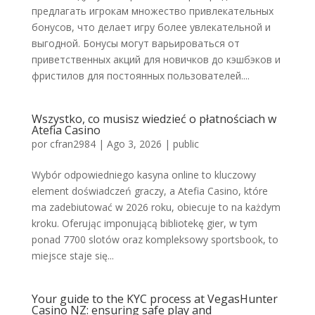
предлагать игрокам множество привлекательных
бонусов, что делает игру более увлекательной и
выгодной. Бонусы могут варьироваться от
приветственных акций для новичков до кэшбэков и
фристилов для постоянных пользователей....
Wszystko, co musisz wiedzieć o płatnościach w
Atefia Casino
por
cfran2984
|
Ago 3, 2026
|
public
Wybór odpowiedniego kasyna online to kluczowy
element doświadczeń graczy, a Atefia Casino, które
ma zadebiutować w 2026 roku, obiecuje to na każdym
kroku. Oferując imponującą bibliotekę gier, w tym
ponad 7700 slotów oraz kompleksowy sportsbook, to
miejsce staje się...
Your guide to the KYC process at VegasHunter
Casino NZ: ensuring safe play and