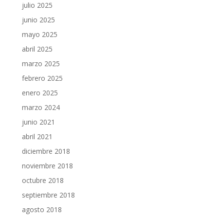
julio 2025
junio 2025
mayo 2025
abril 2025
marzo 2025
febrero 2025
enero 2025
marzo 2024
junio 2021
abril 2021
diciembre 2018
noviembre 2018
octubre 2018
septiembre 2018
agosto 2018