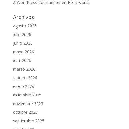
A WordPress Commenter
en
Hello world!
Archivos
agosto 2026
julio 2026
junio 2026
mayo 2026
abril 2026
marzo 2026
febrero 2026
enero 2026
diciembre 2025
noviembre 2025
octubre 2025
septiembre 2025