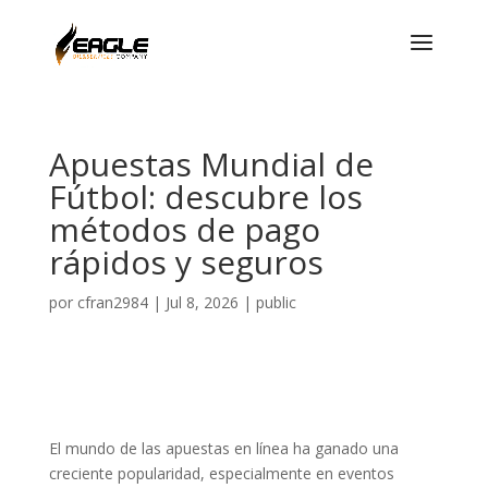
Apuestas Mundial de
Fútbol: descubre los
métodos de pago
rápidos y seguros
por
cfran2984
|
Jul 8, 2026
|
public
El mundo de las apuestas en línea ha ganado una
creciente popularidad, especialmente en eventos