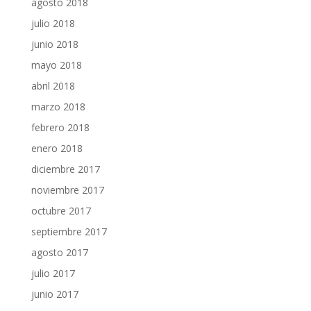
agosto 2018
julio 2018
junio 2018
mayo 2018
abril 2018
marzo 2018
febrero 2018
enero 2018
diciembre 2017
noviembre 2017
octubre 2017
septiembre 2017
agosto 2017
julio 2017
junio 2017