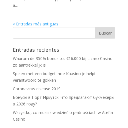
a...
« Entradas más antiguas
Entradas recientes
Waarom de 350% bonus tot €16.000 bij Lizaro Casino
zo aantrekkelijk is
Spelen met een budget: hoe Kaasino je helpt
verantwoord te gokken
Coronavirus disease 2019
Бонусы в Порт Иркутск: что предлагают букмекеры
в 2026 году?
Wszystko, co musisz wiedzieć o płatnościach w Atefia
Casino