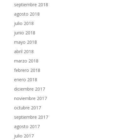
septiembre 2018
agosto 2018
julio 2018
junio 2018
mayo 2018
abril 2018
marzo 2018
febrero 2018
enero 2018
diciembre 2017
noviembre 2017
octubre 2017
septiembre 2017
agosto 2017
julio 2017