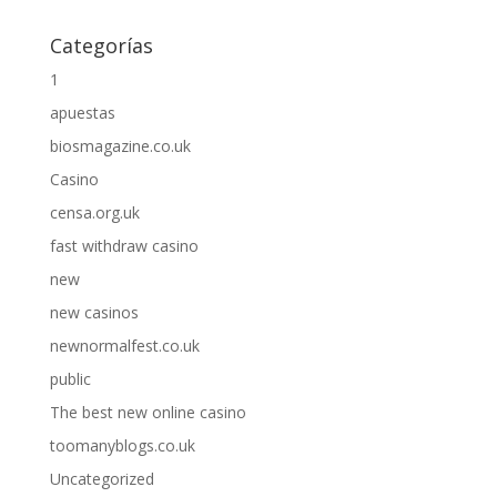
Categorías
1
apuestas
biosmagazine.co.uk
Casino
censa.org.uk
fast withdraw casino
new
new casinos
newnormalfest.co.uk
public
The best new online casino
toomanyblogs.co.uk
Uncategorized