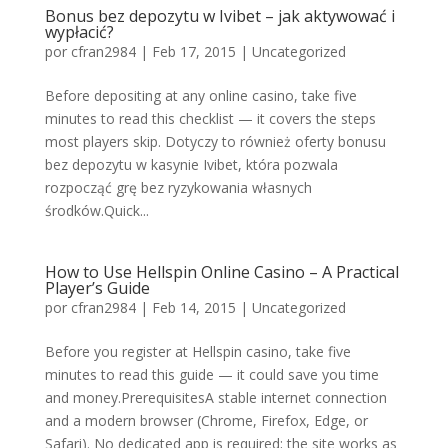
Bonus bez depozytu w Ivibet – jak aktywować i
wypłacić?
por
cfran2984
|
Feb 17, 2015
|
Uncategorized
Before depositing at any online casino, take five
minutes to read this checklist — it covers the steps
most players skip. Dotyczy to również oferty bonusu
bez depozytu w kasynie Ivibet, która pozwala
rozpocząć grę bez ryzykowania własnych
środków.Quick...
How to Use Hellspin Online Casino – A Practical
Player’s Guide
por
cfran2984
|
Feb 14, 2015
|
Uncategorized
Before you register at Hellspin casino, take five
minutes to read this guide — it could save you time
and money.PrerequisitesA stable internet connection
and a modern browser (Chrome, Firefox, Edge, or
Safari). No dedicated app is required; the site works as