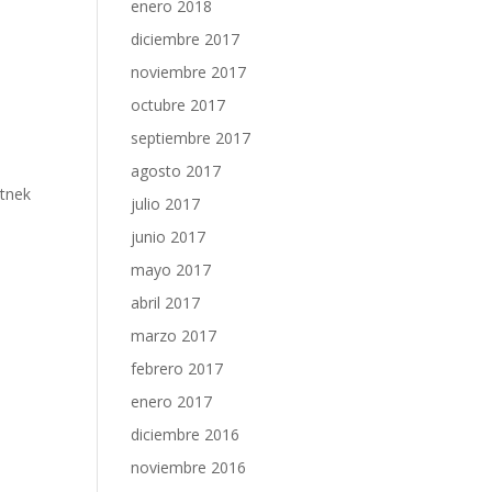
enero 2018
diciembre 2017
noviembre 2017
octubre 2017
septiembre 2017
agosto 2017
etnek
julio 2017
junio 2017
mayo 2017
abril 2017
marzo 2017
febrero 2017
enero 2017
diciembre 2016
noviembre 2016