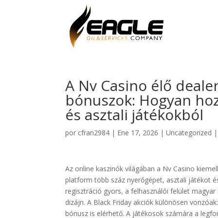
A Nv Casino élő deale
bónuszok: Hogyan hozh
és asztali játékokból
por
cfran2984
|
Ene 17, 2026
|
Uncategorized
Az online kaszinók világában a Nv Casino kiemelke
platform több száz nyerőgépet, asztali játékot és
regisztráció gyors, a felhasználói felület magyar
dizájn. A Black Friday akciók különösen vonzóak
bónusz is elérhető. A játékosok számára a legfo