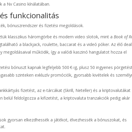
k a Nv Casino kínálatában.
és funkcionalitás
ték, bónuszrendszer és fizetési megoldások.
öztük klasszikus háromgörbe és modern video slotok, mint a
Book of R
gtalálható a blackjack, roulette, baccarat és a videó póker. Az élő deal
y megoldásaival működik, így a valódi kaszinó hangulatot hozza el
zetési bónuszt kapnak legfeljebb 500 €-ig, plusz 50 ingyenes pörgetést
agasabb szinteken exkluzív promóciók, gyorsabb kivételek és személy
kkártyás fizetést, az e‑tárcákat (Skrill, Neteller) és a kriptovalutákat
 belül feldolgozza a kifizetést, a kriptovaluta tranzakciók pedig akár
kosok gyorsan elkezdhessék a játékot, élvezhessék a bónuszokat, és
at.