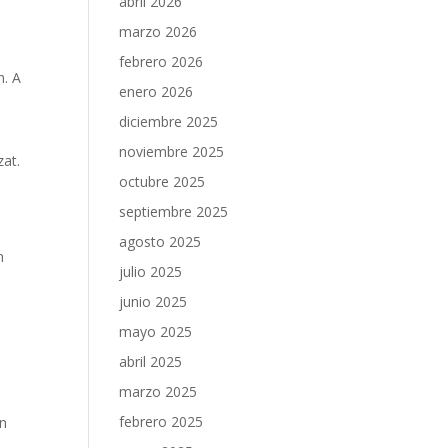
abril 2026
marzo 2026
febrero 2026
n. A
enero 2026
diciembre 2025
noviembre 2025
zat.
octubre 2025
septiembre 2025
agosto 2025
n
julio 2025
junio 2025
mayo 2025
abril 2025
marzo 2025
febrero 2025
an