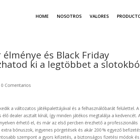
HOME
NOSOTROS
VALORES
PRODUCT
r élménye és Black Friday
atod ki a legtöbbet a slotokbó
|
0 Comentarios
dik a változatos játékpalettájával és a felhasználóbarát felülettel. A
 élő dealer asztalt kínál, így minden játékos megtalálja a kedvencét. 
 nyelven érhető el, és már az első percben érezhető a professzionális
: extra bónuszok, ingyenes pörgetések és akár 200 % egyező befizeté
ntosabb szempont a gyors kifizetés, a biztonságos fizetési módok és