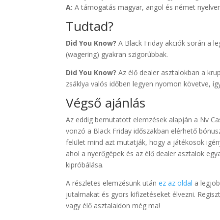
A:
A támogatás magyar, angol és német nyelven i
Tudtad?
Did You Know?
A Black Friday akciók során a le
(wagering) gyakran szigorúbbak.
Did You Know?
Az élő dealer asztalokban a krup
zsáklya valós időben legyen nyomon követve, így 
Végső ajánlás
Az eddig bemutatott elemzések alapján a Nv Ca
vonzó a Black Friday időszakban elérhető bónuszo
felület mind azt mutatják, hogy a játékosok igénye
ahol a nyerőgépek és az élő dealer asztalok egy
kipróbálása.
A részletes elemzésünk után
ez az oldal
a legjob
jutalmakat és gyors kifizetéseket élvezni. Regisz
vagy élő asztalaidon még ma!