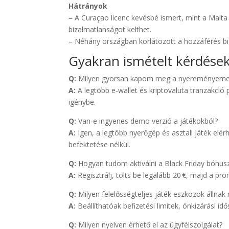
Hátrányok
– A Curaçao licenc kevésbé ismert, mint a Malta 
bizalmatlanságot kelthet.
– Néhány országban korlátozott a hozzáférés b
Gyakran ismételt kérdése
Q:
Milyen gyorsan kapom meg a nyereményeme
A:
A legtöbb e‑wallet és kriptovaluta tranzakció
igénybe.
Q:
Van-e ingyenes demo verzió a játékokból?
A:
Igen, a legtöbb nyerőgép és asztali játék el
befektetése nélkül.
Q:
Hogyan tudom aktiválni a Black Friday bónus
A:
Regisztrálj, tölts be legalább 20 €, majd a 
Q:
Milyen felelősségteljes játék eszközök állnak
A:
Beállíthatóak befizetési limitek, önkizárási idő
Q:
Milyen nyelven érhető el az ügyfélszolgálat?