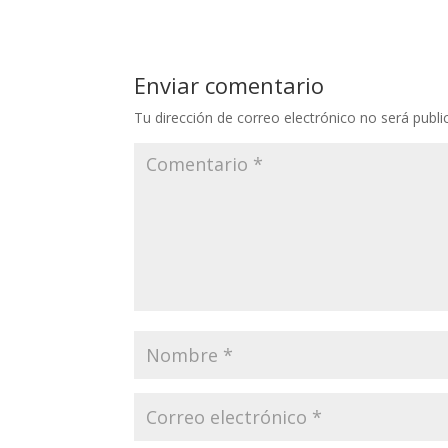
Enviar comentario
Tu dirección de correo electrónico no será publi