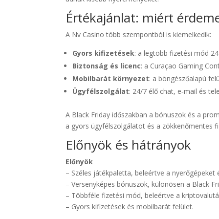
Értékajánlat: miért érdeme
A Nv Casino több szempontból is kiemelkedik:
Gyors kifizetések
: a legtöbb fizetési mód 24‑
Biztonság és licenc
: a Curaçao Gaming Cont
Mobilbarát környezet
: a böngészőalapú felü
Ügyfélszolgálat
: 24/7 élő chat, e‑mail és t
A Black Friday időszakban a bónuszok és a prom
a gyors ügyfélszolgálatot és a zökkenőmentes fi
Előnyök és hátrányok
Előnyök
– Széles játékpaletta, beleértve a nyerőgépeket é
– Versenyképes bónuszok, különösen a Black Fri
– Többféle fizetési mód, beleértve a kriptovalutá
– Gyors kifizetések és mobilbarát felület.