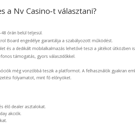
s a Nv Casino‑t választani?
48 órán belül teljesül.
rol Board engedélye garantálja a szabályozott működést.
let és a dedikált mobilalkalmazás lehetővé teszi a játékot útközben is
elefonos támogatás, gyors válaszidőkkel.
óciók még vonzóbbá teszik a platformot. A felhasználók gyakran emlí
zetési folyamatot, mint fő előnyöket.
s élő dealer asztalokat.
day akciók.
kat.