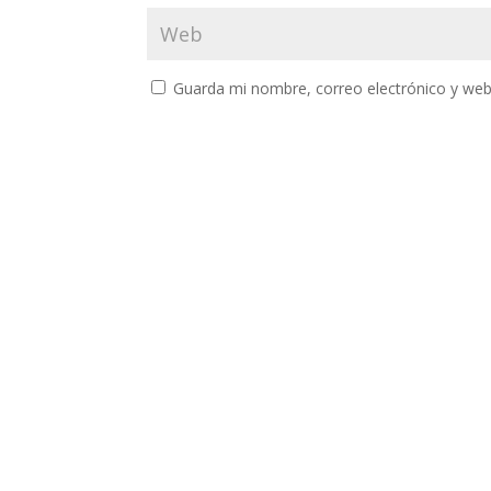
Guarda mi nombre, correo electrónico y web