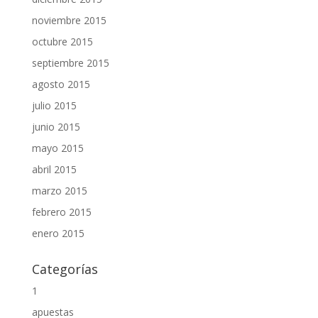
noviembre 2015
octubre 2015
septiembre 2015
agosto 2015
julio 2015
junio 2015
mayo 2015
abril 2015
marzo 2015
febrero 2015
enero 2015
Categorías
1
apuestas