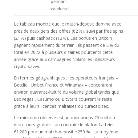
pendant
weekend
Le tableau montre que le match‑deposit domine avec
près de deux tiers des offres (62 %), suivi par free spins
(21 %) puis cashback (12 %). Les bonus en Bitcoin
gagnent rapidement du terrain : ils passent de 5 % du
total en 2022 à plusieurs dizaines pourcents cette
année grâce aux campagnes ciblant les utilisateurs
crypto‐savvy.
En termes géographiques , les opérateurs français –
Betclic , Unibet France et Winamax – concentrent
environ quarante‑huit % du volume global tandis que
LeoVegas , Casumo ou BitStarz couvrent le reste
grâce à leurs licences maltaises ou curacaoises.
Le minimum observé est un mini‑bonus €5 limité à
deux tours gratuits ; au contraire le plafond atteint
€1 200 pour un match‑deposit +250 % . La moyenne