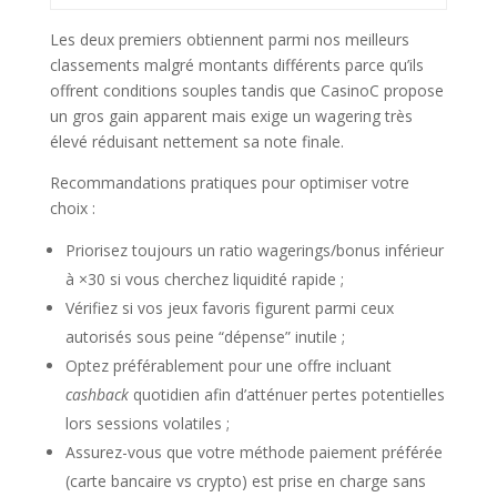
Les deux premiers obtiennent parmi nos meilleurs
classements malgré montants différents parce qu’ils
offrent conditions souples tandis que CasinoC propose
un gros gain apparent mais exige un wagering très
élevé réduisant nettement sa note finale.
Recommandations pratiques pour optimiser votre
choix :
Priorisez toujours un ratio wagerings/bonus inférieur
à ×30 si vous cherchez liquidité rapide ;
Vérifiez si vos jeux favoris figurent parmi ceux
autorisés sous peine “dépense” inutile ;
Optez préférablement pour une offre incluant
cashback
quotidien afin d’atténuer pertes potentielles
lors sessions volatiles ;
Assurez-vous que votre méthode paiement préférée
(carte bancaire vs crypto) est prise en charge sans