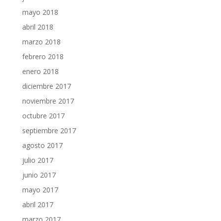
mayo 2018
abril 2018
marzo 2018
febrero 2018
enero 2018
diciembre 2017
noviembre 2017
octubre 2017
septiembre 2017
agosto 2017
julio 2017
junio 2017
mayo 2017
abril 2017
marzo 2017