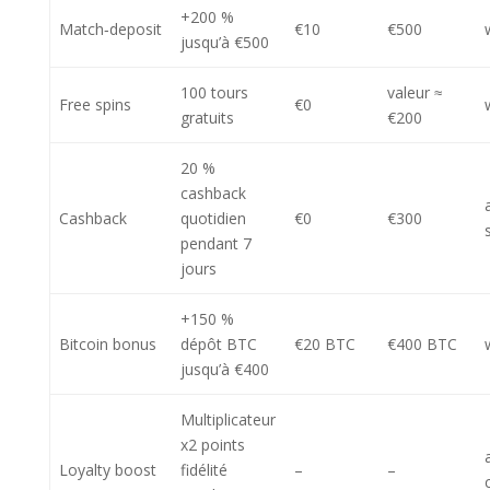
+200 %
Match‑deposit
€10
€500
jusqu’à €500
100 tours
valeur ≈
Free spins
€0
gratuits
€200
20 %
cashback
Cashback
quotidien
€0
€300
pendant 7
jours
+150 %
Bitcoin bonus
dépôt BTC
€20 BTC
€400 BTC
jusqu’à €400
Multiplicateur
x2 points
Loyalty boost
fidélité
–
–