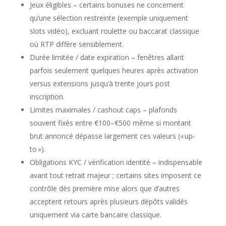
Jeux éligibles – certains bonuses ne concernent
qu’une sélection restreinte (exemple uniquement
slots vidéo), excluant roulette ou baccarat classique
où RTP diffère sensiblement.
Durée limitée / date expiration – fenêtres allant
parfois seulement quelques heures après activation
versus extensions jusqu’à trente jours post
inscription.
Limites maximales / cashout caps – plafonds
souvent fixés entre €100–€500 même si montant
brut annoncé dépasse largement ces valeurs (« up‐
to »).
Obligations KYC / vérification identité – indispensable
avant tout retrait majeur ; certains sites imposent ce
contrôle dès première mise alors que d’autres
acceptent retours après plusieurs dépôts validés
uniquement via carte bancaire classique.