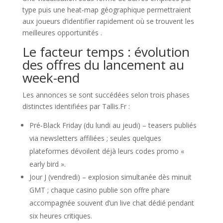
type puis une heat‑map géographique permettraient
aux joueurs d’identifier rapidement où se trouvent les
meilleures opportunités .
Le facteur temps : évolution
des offres du lancement au
week-end
Les annonces se sont succédées selon trois phases
distinctes identifiées par Tallis.Fr :
Pré‑Black Friday (du lundi au jeudi) – teasers publiés
via newsletters affiliées ; seules quelques
plateformes dévoilent déjà leurs codes promo «
early bird ».
Jour J (vendredi) – explosion simultanée dès minuit
GMT ; chaque casino publie son offre phare
accompagnée souvent d’un live chat dédié pendant
six heures critiques.