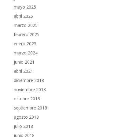
mayo 2025
abril 2025
marzo 2025
febrero 2025
enero 2025
marzo 2024
junio 2021
abril 2021
diciembre 2018
noviembre 2018
octubre 2018
septiembre 2018
agosto 2018
julio 2018
junio 2018