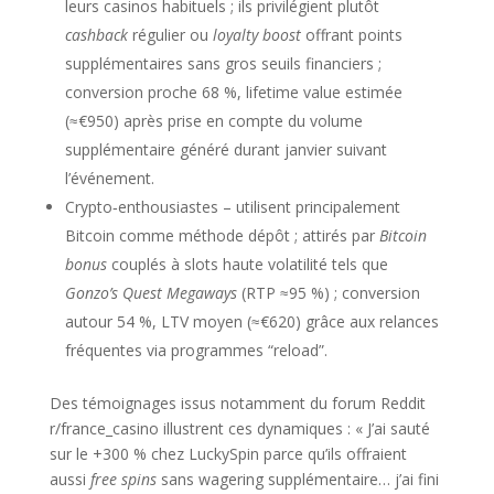
leurs casinos habituels ; ils privilégient plutôt
cashback
régulier ou
loyalty boost
offrant points
supplémentaires sans gros seuils financiers ;
conversion proche 68 %, lifetime value estimée
(≈€950) après prise en compte du volume
supplémentaire généré durant janvier suivant
l’événement.
Crypto‐enthousiastes – utilisent principalement
Bitcoin comme méthode dépôt ; attirés par
Bitcoin
bonus
couplés à slots haute volatilité tels que
Gonzo’s Quest Megaways
(RTP ≈95 %) ; conversion
autour 54 %, LTV moyen (≈€620) grâce aux relances
fréquentes via programmes “reload”.
Des témoignages issus notamment du forum Reddit
r/france_casino illustrent ces dynamiques : « J’ai sauté
sur le +300 % chez LuckySpin parce qu’ils offraient
aussi
free spins
sans wagering supplémentaire… j’ai fini