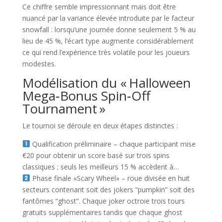
Ce chiffre semble impressionnant mais doit être
nuancé par la variance élevée introduite par le facteur
snowfall : lorsqu’une journée donne seulement 5 % au
lieu de 45 %, l’écart type augmente considérablement
ce qui rend l’expérience très volatile pour les joueurs
modestes.
Modélisation du « Halloween
Mega‑Bonus Spin‑Off
Tournament »
Le tournoi se déroule en deux étapes distinctes :
Qualification préliminaire – chaque participant mise
€20 pour obtenir un score basé sur trois spins
classiques ; seuls les meilleurs 15 % accèdent à…
Phase finale «Scary Wheel» – roue divisée en huit
secteurs contenant soit des jokers “pumpkin” soit des
fantômes “ghost”. Chaque joker octroie trois tours
gratuits supplémentaires tandis que chaque ghost