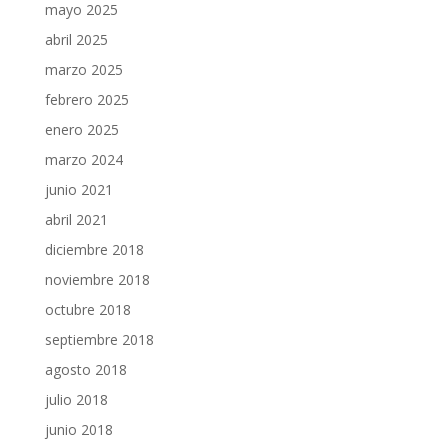
mayo 2025
abril 2025
marzo 2025
febrero 2025
enero 2025
marzo 2024
junio 2021
abril 2021
diciembre 2018
noviembre 2018
octubre 2018
septiembre 2018
agosto 2018
julio 2018
junio 2018