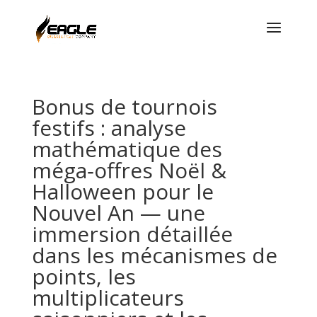
Bonus de tournois
festifs : analyse
mathématique des
méga‑offres Noël &
Halloween pour le
Nouvel An — une
immersion détaillée
dans les mécanismes de
points, les
multiplicateurs