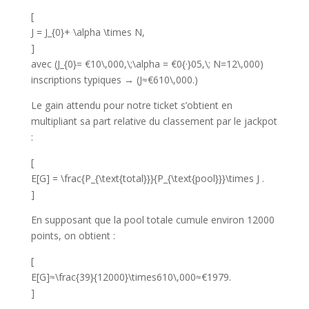
[
J = J_{0}+ \alpha \times N,
]
avec (J_{0}= €10\,000,\;\alpha = €0{·}05,\; N=12\,000)
inscriptions typiques → (J≈€610\,000.)
Le gain attendu pour notre ticket s’obtient en
multipliant sa part relative du classement par le jackpot
:
[
E[G] = \frac{P_{\text{total}}}{P_{\text{pool}}}\times J .
]
En supposant que la pool totale cumule environ 12000
points, on obtient :
[
E[G]≈\frac{39}{12000}\times610\,000≈€1979.
]