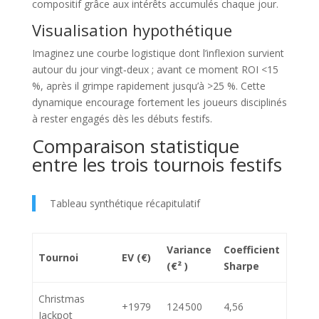
compositif grâce aux intérêts accumulés chaque jour.
Visualisation hypothétique
Imaginez une courbe logistique dont l’inflexion survient
autour du jour vingt‐deux ; avant ce moment ROI <15
%, après il grimpe rapidement jusqu’à >25 %. Cette
dynamique encourage fortement les joueurs disciplinés
à rester engagés dès les débuts festifs.
Comparaison statistique
entre les trois tournois festifs
Tableau synthétique récapitulatif
Variance
Coefficient
Tournoi
EV (€)
(€² )
Sharpe
Christmas
+1979
124 500
4,56
Jackpot