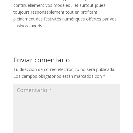
continuellement vos modèles …et surtout jouez
toujours responsablement tout en profitant
pleinement des festivités numériques offertes par vos
casinos favoris.​
Enviar comentario
Tu dirección de correo electrónico no será publicada.
Los campos obligatorios están marcados con
*