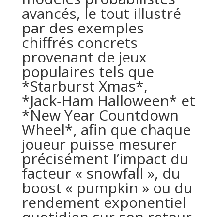
avancés, le tout illustré
par des exemples
chiffrés concrets
provenant de jeux
populaires tels que
*Starburst Xmas*,
*Jack‑Ham Halloween* et
*New Year Countdown
Wheel*, afin que chaque
joueur puisse mesurer
précisément l’impact du
facteur « snowfall », du
boost « pumpkin » ou du
rendement exponentiel
quotidien sur son retour