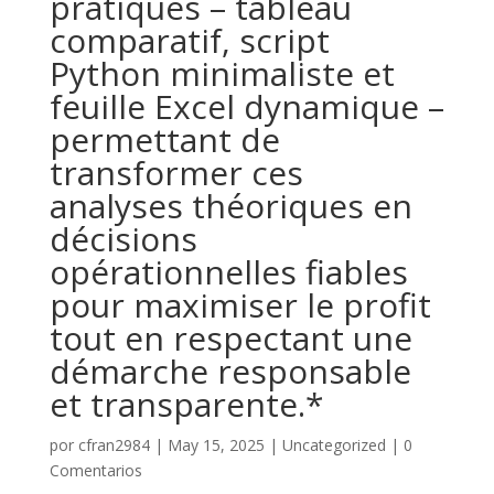
pratiques – tableau
comparatif, script
Python minimaliste et
feuille Excel dynamique –
permettant de
transformer ces
analyses théoriques en
décisions
opérationnelles fiables
pour maximiser le profit
tout en respectant une
démarche responsable
et transparente.*
por
cfran2984
|
May 15, 2025
|
Uncategorized
|
0
Comentarios