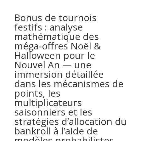
Bonus de tournois
festifs : analyse
mathématique des
méga‑offres Noël &
Halloween pour le
Nouvel An — une
immersion détaillée
dans les mécanismes de
points, les
multiplicateurs
saisonniers et les
stratégies d’allocation du
bankroll à l’aide de
modèles probabilistes