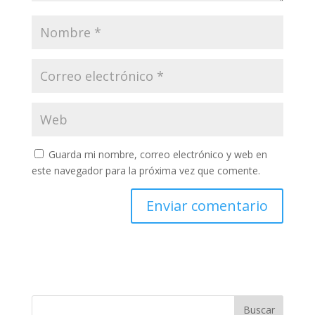
Guarda mi nombre, correo electrónico y web en
este navegador para la próxima vez que comente.