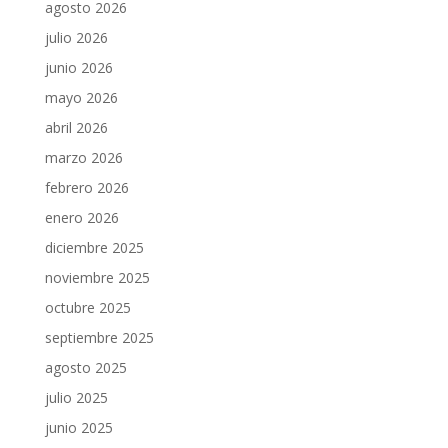
agosto 2026
julio 2026
junio 2026
mayo 2026
abril 2026
marzo 2026
febrero 2026
enero 2026
diciembre 2025
noviembre 2025
octubre 2025
septiembre 2025
agosto 2025
julio 2025
junio 2025