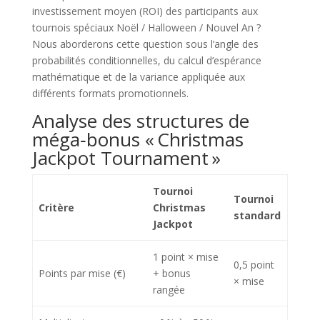
investissement moyen (ROI) des participants aux
tournois spéciaux Noël / Halloween / Nouvel An ?
Nous aborderons cette question sous l’angle des
probabilités conditionnelles, du calcul d’espérance
mathématique et de la variance appliquée aux
différents formats promotionnels.
Analyse des structures de
méga‑bonus « Christmas
Jackpot Tournament »
Tournoi
Tournoi
Critère
Christmas
standard
Jackpot
1 point × mise
0,5 point
Points par mise (€)
+ bonus
× mise
rangée