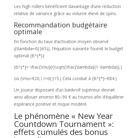
Les high rollers bénéficient davantage d’une réduction
relative de variance grâce au volume élevé de spins.
Recommandation budgétaire
optimale
En fonction du taux d’activation moyen observé
((\lambda≈0{·}65)), l’équation suivante fournit le budget
optimal (B^{*}):
(B^{*}= \frac{\mu}{r}\sqrt{\frac{\lambda}{1-\lambda}},)
où (\mu=€20,\ r=0{·}15.) Cela conduit à (B^{*}≈€84.)
Un joueur disposant d’un bankroll supérieur devrait
ainsi allouer environ 80–90 € au tournoi afin d’équilibrer
espérance positive et risque modéré.
Le phénomène « New Year
Countdown Tournament »:
effets cumulés des bonus