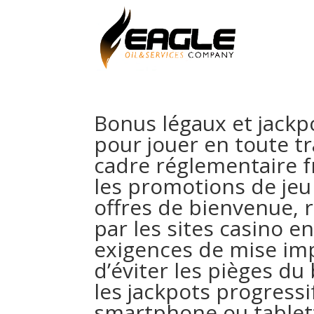
Bonus légaux et jackp
pour jouer en toute 
cadre réglementaire f
les promotions de jeu 
offres de bienvenue, 
par les sites casino en
exigences de mise im
d’éviter les pièges du
les jackpots progress
smartphone ou tablet