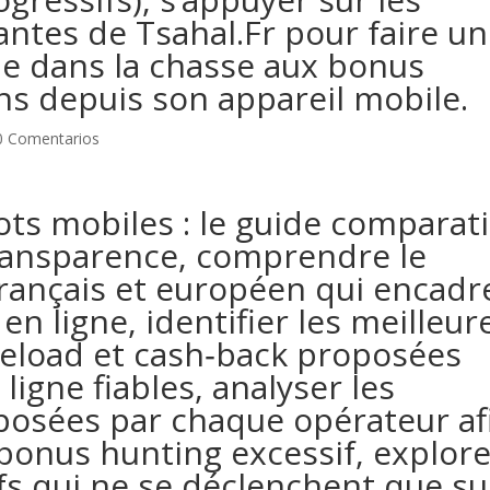
ntes de Tsahal.Fr pour faire un
ble dans la chasse aux bonus
ins depuis son appareil mobile.
0 Comentarios
ots mobiles : le guide comparati
transparence, comprendre le
rançais et européen qui encadr
en ligne, identifier les meilleur
reload et cash‑back proposées
 ligne fiables, analyser les
posées par chaque opérateur af
 bonus hunting excessif, explor
ifs qui ne se déclenchent que su