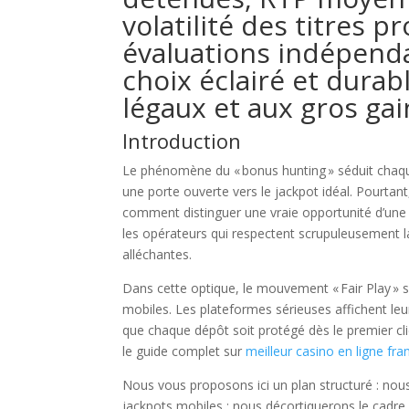
volatilité des titres p
évaluations indépenda
choix éclairé et dura
légaux et aux gros ga
Introduction
Le phénomène du « bonus hunting » séduit chaque
une porte ouverte vers le jackpot idéal. Pourta
comment distinguer une vraie opportunité d’une 
les opérateurs qui respectent scrupuleusement l
alléchantes.
Dans cette optique, le mouvement « Fair Play »
mobiles. Les plateformes sérieuses affichent leu
que chaque dépôt soit protégé dès le premier cli
le guide complet sur
meilleur casino en ligne fra
Nous vous proposons ici un plan structuré : nou
jackpots mobiles ; nous décortiquerons le cadre j