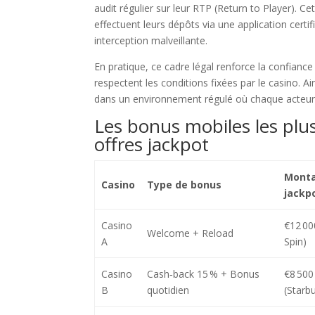
audit régulier sur leur RTP (Return to Player). Cet
effectuent leurs dépôts via une application cert
interception malveillante.
En pratique, ce cadre légal renforce la confiance 
respectent les conditions fixées par le casino. Ains
dans un environnement régulé où chaque acteu
Les bonus mobiles les plu
offres jackpot
Mont
Casino
Type de bonus
jackpo
Casino
€12 00
Welcome + Reload
A
Spin)
Casino
Cash‑back 15 % + Bonus
€8 500
B
quotidien
(Starb