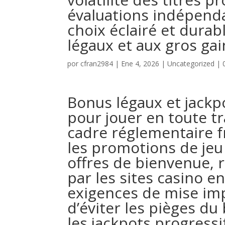
évaluations indépenda
choix éclairé et dura
légaux et aux gros ga
por
cfran2984
|
Ene 4, 2026
|
Uncategorized
|
Bonus légaux et jackp
pour jouer en toute 
cadre réglementaire f
les promotions de jeu 
offres de bienvenue, 
par les sites casino en
exigences de mise im
d’éviter les pièges du
les jackpots progress