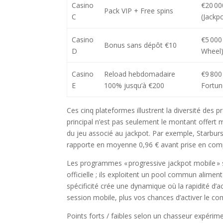
Casino
€20 00
Pack VIP + Free spins
C
(Jackp
Casino
€5 000
Bonus sans dépôt €10
D
Wheel
Casino
Reload hebdomadaire
€9 800
E
100% jusqu’à €200
Fortun
Ces cinq plateformes illustrent la diversité des 
principal n’est pas seulement le montant offert
du jeu associé au jackpot. Par exemple, Starbur
rapporte en moyenne 0,96 € avant prise en comp
Les programmes « progressive jackpot mobile » se
officielle ; ils exploitent un pool commun alim
spécificité crée une dynamique où la rapidité d’a
session mobile, plus vos chances d’activer le c
Points forts / faibles selon un chasseur expérime