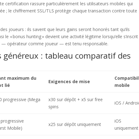
te certification rassure particulièrement les utilisateurs mobiles qui
ifiée ; le chiffrement SSL/TLS protège chaque transaction contre toute
des joueurs : ils savent que leurs gains seront honorés tant qu’ils
i le « bonus hunting » devient une activité légitime lorsqu’elle s’inscrit
r — opérateur comme joueur — est tenu responsable.
s généreux : tableau comparatif des
ant maximum du
Compatibil
Exigences de mise
t lié
mobile
0 progressive (Mega
x30 sur dépôt + x5 sur free
iOS / Androi
spins
 progressive
iOS
x25 sur dépôt uniquement
urst Mobile)
uniquement