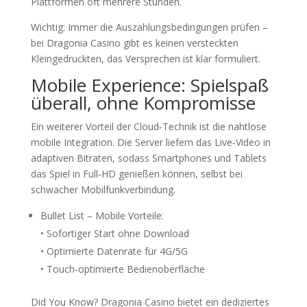
Plattformen oft mehrere Stunden.
Wichtig: Immer die Auszahlungsbedingungen prüfen –
bei Dragonia Casino gibt es keinen versteckten
Kleingedruckten, das Versprechen ist klar formuliert.
Mobile Experience: Spielspaß
überall, ohne Kompromisse
Ein weiterer Vorteil der Cloud‑Technik ist die nahtlose
mobile Integration. Die Server liefern das Live‑Video in
adaptiven Bitraten, sodass Smartphones und Tablets
das Spiel in Full‑HD genießen können, selbst bei
schwacher Mobilfunkverbindung.
Bullet List – Mobile Vorteile:
• Sofortiger Start ohne Download
• Optimierte Datenrate für 4G/5G
• Touch‑optimierte Bedienoberfläche
Did You Know? Dragonia Casino bietet ein dediziertes