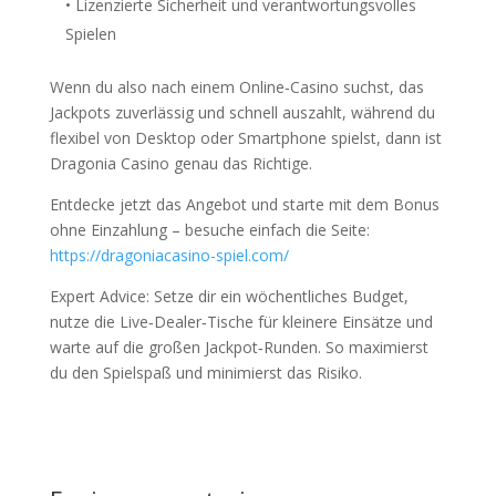
• Lizenzierte Sicherheit und verantwortungsvolles
Spielen
Wenn du also nach einem Online‑Casino suchst, das
Jackpots zuverlässig und schnell auszahlt, während du
flexibel von Desktop oder Smartphone spielst, dann ist
Dragonia Casino genau das Richtige.
Entdecke jetzt das Angebot und starte mit dem Bonus
ohne Einzahlung – besuche einfach die Seite:
https://dragoniacasino-spiel.com/
Expert Advice: Setze dir ein wöchentliches Budget,
nutze die Live‑Dealer‑Tische für kleinere Einsätze und
warte auf die großen Jackpot‑Runden. So maximierst
du den Spielspaß und minimierst das Risiko.