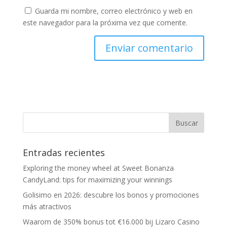
Guarda mi nombre, correo electrónico y web en
este navegador para la próxima vez que comente.
Entradas recientes
Exploring the money wheel at Sweet Bonanza
CandyLand: tips for maximizing your winnings
Golisimo en 2026: descubre los bonos y promociones
más atractivos
Waarom de 350% bonus tot €16.000 bij Lizaro Casino