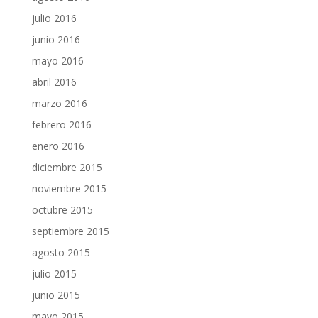
julio 2016
junio 2016
mayo 2016
abril 2016
marzo 2016
febrero 2016
enero 2016
diciembre 2015
noviembre 2015
octubre 2015
septiembre 2015
agosto 2015
julio 2015
junio 2015
mayo 2015