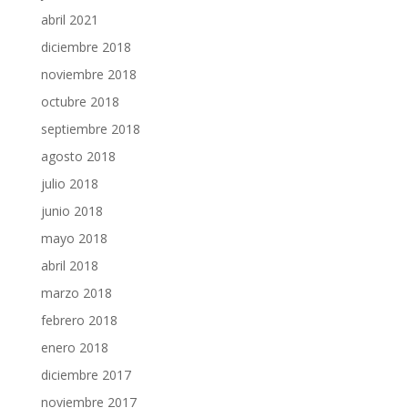
abril 2021
diciembre 2018
noviembre 2018
octubre 2018
septiembre 2018
agosto 2018
julio 2018
junio 2018
mayo 2018
abril 2018
marzo 2018
febrero 2018
enero 2018
diciembre 2017
noviembre 2017