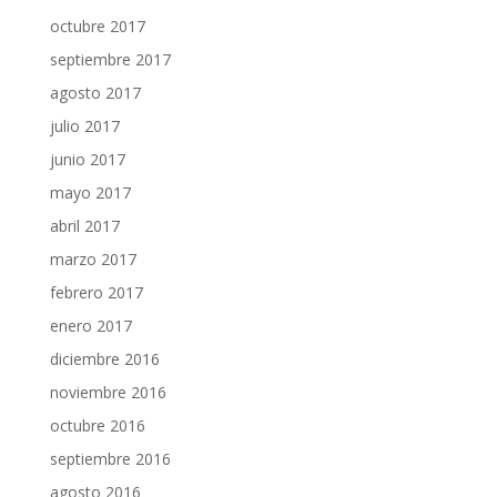
octubre 2017
septiembre 2017
agosto 2017
julio 2017
junio 2017
mayo 2017
abril 2017
marzo 2017
febrero 2017
enero 2017
diciembre 2016
noviembre 2016
octubre 2016
septiembre 2016
agosto 2016