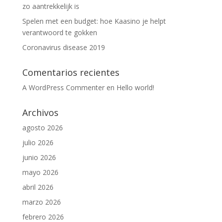
zo aantrekkelijk is
Spelen met een budget: hoe Kaasino je helpt
verantwoord te gokken
Coronavirus disease 2019
Comentarios recientes
A WordPress Commenter
en
Hello world!
Archivos
agosto 2026
julio 2026
junio 2026
mayo 2026
abril 2026
marzo 2026
febrero 2026