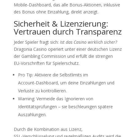
Mobile‑Dashboard, das alle Bonus‑Aktionen, inklusive
des Bonus ohne Einzahlung, direkt anzeigt.
Sicherheit & Lizenzierung:
Vertrauen durch Transparenz
Jeder Spieler fragt sich:
Ist das Casino wirklich sicher?
Dragonia Casino operiert unter einer deutschen Lizenz
der Gambling Commission und erfüllt die strengen
EU‑Vorschriften für Spielerschutz.
Pro Tip: Aktiviere die Selbstlimits im
Account‑Dashboard, um deine Einzahlungen und
Verluste zu kontrollieren.
Warning: Vermeide das Ignorieren von
Identitätsprüfungen – sie beschleunigen spätere
Auszahlungen.
Durch die Kombination aus Lizenz,
SSL‑Verschlüsselung und regelmäßigen Audits wird die