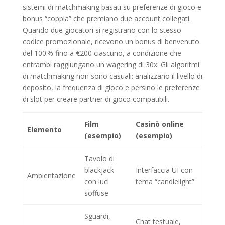
sistemi di matchmaking basati su preferenze di gioco e
bonus “coppia” che premiano due account collegati.
Quando due giocatori si registrano con lo stesso
codice promozionale, ricevono un bonus di benvenuto
del 100 % fino a €200 ciascuno, a condizione che
entrambi raggiungano un wagering di 30x. Gli algoritmi
di matchmaking non sono casuali: analizzano il livello di
deposito, la frequenza di gioco e persino le preferenze
di slot per creare partner di gioco compatibili.
Film
Casinò online
Elemento
(esempio)
(esempio)
Tavolo di
blackjack
Interfaccia UI con
Ambientazione
con luci
tema “candlelight”
soffuse
Sguardi,
Chat testuale,