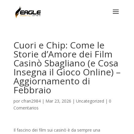
Cuori e Chip: Come le
Storie d’Amore dei Film
Casinò Sbagliano (e Cosa
Insegna il Gioco Online) –
Aggiornamento di
Febbraio
por
cfran2984
|
Mar 23, 2026
|
Uncategorized
|
0
Comentarios
Il fascino dei film sui casinò è da sempre una