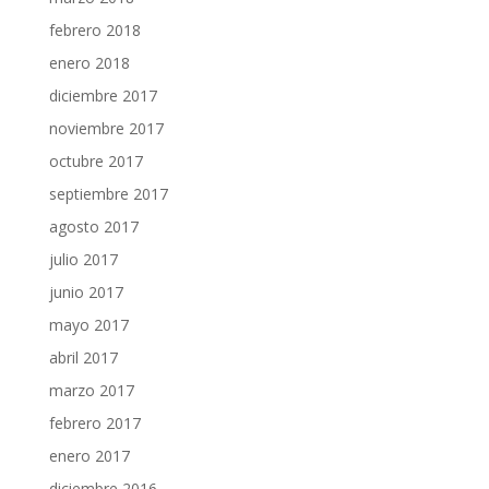
febrero 2018
enero 2018
diciembre 2017
noviembre 2017
octubre 2017
septiembre 2017
agosto 2017
julio 2017
junio 2017
mayo 2017
abril 2017
marzo 2017
febrero 2017
enero 2017
diciembre 2016