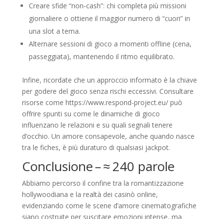
Creare sfide “non‑cash”: chi completa più missioni
giornaliere o ottiene il maggior numero di “cuori” in
una slot a tema.
Alternare sessioni di gioco a momenti offline (cena,
passeggiata), mantenendo il ritmo equilibrato.
Infine, ricordate che un approccio informato è la chiave
per godere del gioco senza rischi eccessivi. Consultare
risorse come https://www.respond-project.eu/ può
offrire spunti su come le dinamiche di gioco
influenzano le relazioni e su quali segnali tenere
d’occhio. Un amore consapevole, anche quando nasce
tra le fiches, è più duraturo di qualsiasi jackpot.
Conclusione – ≈ 240 parole
Abbiamo percorso il confine tra la romantizzazione
hollywoodiana e la realtà dei casinò online,
evidenziando come le scene d’amore cinematografiche
siano costruite per suscitare emozioni intense, ma