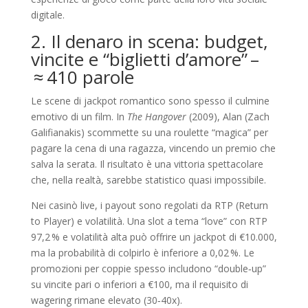
digitale.
2. Il denaro in scena: budget,
vincite e “biglietti d’amore” –
≈ 410 parole
Le scene di jackpot romantico sono spesso il culmine
emotivo di un film. In
The Hangover
(2009), Alan (Zach
Galifianakis) scommette su una roulette “magica” per
pagare la cena di una ragazza, vincendo un premio che
salva la serata. Il risultato è una vittoria spettacolare
che, nella realtà, sarebbe statistico quasi impossibile.
Nei casinò live, i payout sono regolati da RTP (Return
to Player) e volatilità. Una slot a tema “love” con RTP
97,2 % e volatilità alta può offrire un jackpot di €10.000,
ma la probabilità di colpirlo è inferiore a 0,02 %. Le
promozioni per coppie spesso includono “double‑up”
su vincite pari o inferiori a €100, ma il requisito di
wagering rimane elevato (30‑40x).