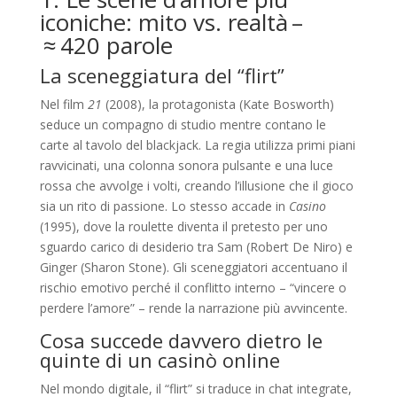
iconiche: mito vs. realtà –
≈ 420 parole
La sceneggiatura del “flirt”
Nel film
21
(2008), la protagonista (Kate Bosworth)
seduce un compagno di studio mentre contano le
carte al tavolo del blackjack. La regia utilizza primi piani
ravvicinati, una colonna sonora pulsante e una luce
rossa che avvolge i volti, creando l’illusione che il gioco
sia un rito di passione. Lo stesso accade in
Casino
(1995), dove la roulette diventa il pretesto per uno
sguardo carico di desiderio tra Sam (Robert De Niro) e
Ginger (Sharon Stone). Gli sceneggiatori accentuano il
rischio emotivo perché il conflitto interno – “vincere o
perdere l’amore” – rende la narrazione più avvincente.
Cosa succede davvero dietro le
quinte di un casinò online
Nel mondo digitale, il “flirt” si traduce in chat integrate,