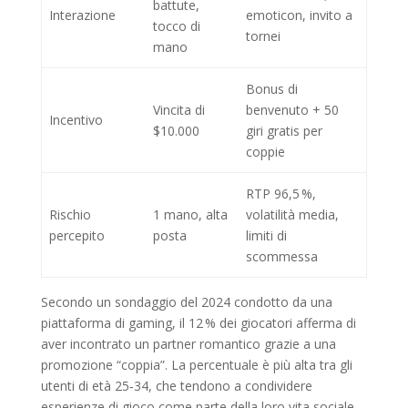
battute,
Interazione
emoticon, invito a
tocco di
tornei
mano
Bonus di
Vincita di
benvenuto + 50
Incentivo
$10.000
giri gratis per
coppie
RTP 96,5 %,
Rischio
1 mano, alta
volatilità media,
percepito
posta
limiti di
scommessa
Secondo un sondaggio del 2024 condotto da una
piattaforma di gaming, il 12 % dei giocatori afferma di
aver incontrato un partner romantico grazie a una
promozione “coppia”. La percentuale è più alta tra gli
utenti di età 25‑34, che tendono a condividere
esperienze di gioco come parte della loro vita sociale