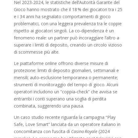
Nel 2023‑2024, le statistiche dell’Autorità Garante del
Gioco hanno mostrato che il 18 % dei giocatori tra i 25
e i 34 anni ha segnalato comportamenti di gioco
problematici, con una leggera prevalenza tra le coppie
rispetto ai giocatori singoli. La co‑dipendenza è un
fenomeno reale: un partner può incoraggiare l’altro a
superare i limiti di deposito, creando un circolo vizioso
di scommesse più alte.
Le piattaforme online offrono diverse misure di
protezione: limiti di deposito giornalieri, settimanali e
mensili; auto‑esclusione temporanea o permanente;
strumenti di monitoraggio del tempo di gioco. Alcuni
operatori includono un “coppia‑check” che avvisa se
entrambi i conti superano una soglia di perdita
combinata, suggerendo una pausa.
Un caso studio recente riguarda la campagna “Play
Safe, Love Smart” lanciata da un operatore italiano in
concomitanza con l’uscita di
Casino Royale
(2024