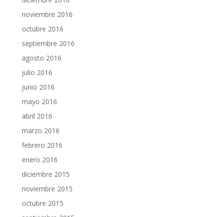
noviembre 2016
octubre 2016
septiembre 2016
agosto 2016
julio 2016
junio 2016
mayo 2016
abril 2016
marzo 2016
febrero 2016
enero 2016
diciembre 2015
noviembre 2015
octubre 2015