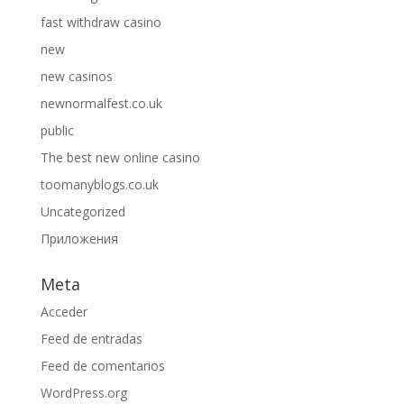
fast withdraw casino
new
new casinos
newnormalfest.co.uk
public
The best new online casino
toomanyblogs.co.uk
Uncategorized
Приложения
Meta
Acceder
Feed de entradas
Feed de comentarios
WordPress.org