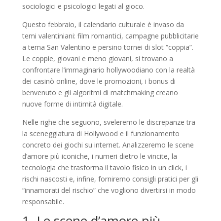
sociologici e psicologici legati al gioco.
Questo febbraio, il calendario culturale è invaso da
temi valentiniani: film romantici, campagne pubblicitarie
a tema San Valentino e persino tornei di slot “coppia”.
Le coppie, giovani e meno giovani, si trovano a
confrontare l’immaginario hollywoodiano con la realtà
dei casinò online, dove le promozioni, i bonus di
benvenuto e gli algoritmi di matchmaking creano
nuove forme di intimità digitale.
Nelle righe che seguono, sveleremo le discrepanze tra
la sceneggiatura di Hollywood e il funzionamento
concreto dei giochi su internet. Analizzeremo le scene
d’amore più iconiche, i numeri dietro le vincite, la
tecnologia che trasforma il tavolo fisico in un click, i
rischi nascosti e, infine, forniremo consigli pratici per gli
“innamorati del rischio” che vogliono divertirsi in modo
responsabile.
1. Le scene d’amore più