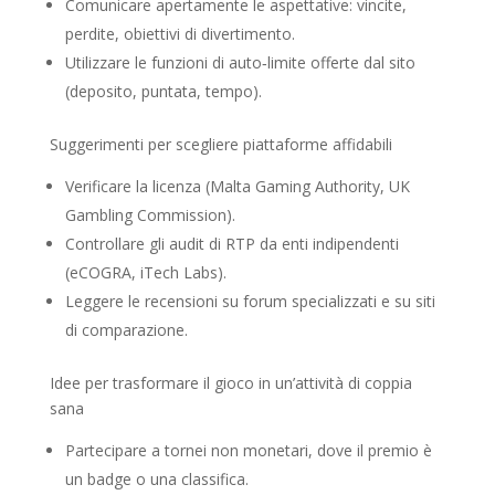
Comunicare apertamente le aspettative: vincite,
perdite, obiettivi di divertimento.
Utilizzare le funzioni di auto‑limite offerte dal sito
(deposito, puntata, tempo).
Suggerimenti per scegliere piattaforme affidabili
Verificare la licenza (Malta Gaming Authority, UK
Gambling Commission).
Controllare gli audit di RTP da enti indipendenti
(eCOGRA, iTech Labs).
Leggere le recensioni su forum specializzati e su siti
di comparazione.
Idee per trasformare il gioco in un’attività di coppia
sana
Partecipare a tornei non monetari, dove il premio è
un badge o una classifica.