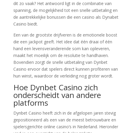
dit zo vaak? Het antwoord ligt in de combinatie van
spanning, de mogelijkheid tot een snelle uitbetaling en
de aantrekkelijke bonussen die een casino als Dynabet
Casino biedt.
Een van de grootste drijfveren is de emotionele boost
die een jackpot geeft. Het idee dat één draai of één
hand een levensveranderende som kan opleveren,
maakt het moeilijk om de resolutie te handhaven.
Bovendien zorgt de snelle uitbetaling van Dynbet
Casino ervoor dat spelers direct kunnen profiteren van
hun winst, waardoor de verleiding nog groter wordt.
Hoe Dynbet Casino zich
onderscheidt van andere
platforms
Dynbet Casino heeft zich in de afgelopen jaren stevig
gepositioneerd als een van de meest betrouwbare en
spelersgerichte online casino’s in Nederland. Hieronder