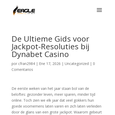
De Ultieme Gids voor
Jackpot‑Resoluties bij
Dynabet Casino
por
cfran2984
|
Ene 17, 2026
|
Uncategorized
|
0
Comentarios
De eerste weken van het jaar staan bol van de
beloftes: gezonder leven, meer sparen, minder tijd
online. Toch zien we elk jaar dat veel gokkers hun
goede voornemens laten varen en zich laten verleiden
door de glans van een grote jackpot. Waarom gebeurt