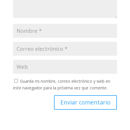
Guarda mi nombre, correo electrónico y web en
este navegador para la próxima vez que comente.