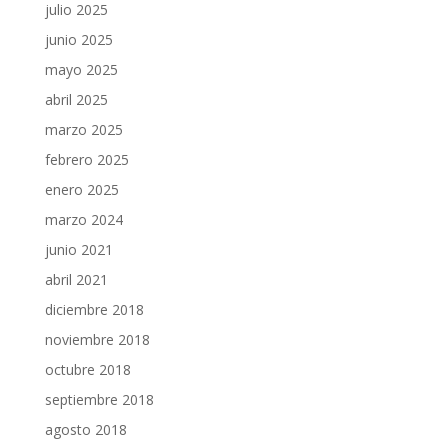
julio 2025
junio 2025
mayo 2025
abril 2025
marzo 2025
febrero 2025
enero 2025
marzo 2024
junio 2021
abril 2021
diciembre 2018
noviembre 2018
octubre 2018
septiembre 2018
agosto 2018