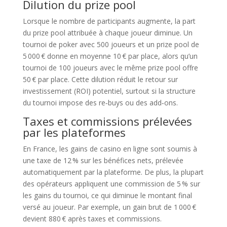
Dilution du prize pool
Lorsque le nombre de participants augmente, la part
du prize pool attribuée à chaque joueur diminue. Un
tournoi de poker avec 500 joueurs et un prize pool de
5 000 € donne en moyenne 10 € par place, alors qu’un
tournoi de 100 joueurs avec le même prize pool offre
50 € par place. Cette dilution réduit le retour sur
investissement (ROI) potentiel, surtout si la structure
du tournoi impose des re‑buys ou des add‑ons.
Taxes et commissions prélevées
par les plateformes
En France, les gains de casino en ligne sont soumis à
une taxe de 12 % sur les bénéfices nets, prélevée
automatiquement par la plateforme. De plus, la plupart
des opérateurs appliquent une commission de 5 % sur
les gains du tournoi, ce qui diminue le montant final
versé au joueur. Par exemple, un gain brut de 1 000 €
devient 880 € après taxes et commissions.