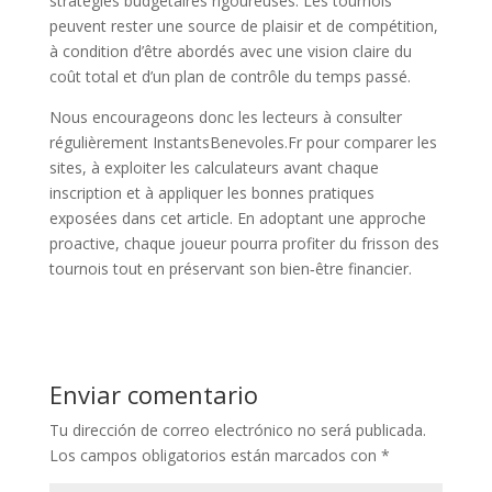
stratégies budgétaires rigoureuses. Les tournois
peuvent rester une source de plaisir et de compétition,
à condition d’être abordés avec une vision claire du
coût total et d’un plan de contrôle du temps passé.
Nous encourageons donc les lecteurs à consulter
régulièrement InstantsBenevoles.Fr pour comparer les
sites, à exploiter les calculateurs avant chaque
inscription et à appliquer les bonnes pratiques
exposées dans cet article. En adoptant une approche
proactive, chaque joueur pourra profiter du frisson des
tournois tout en préservant son bien‑être financier.
Enviar comentario
Tu dirección de correo electrónico no será publicada.
Los campos obligatorios están marcados con
*