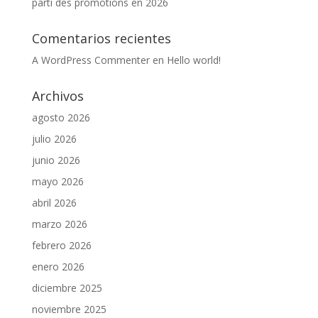
parti des promotions en 2026
Comentarios recientes
A WordPress Commenter
en
Hello world!
Archivos
agosto 2026
julio 2026
junio 2026
mayo 2026
abril 2026
marzo 2026
febrero 2026
enero 2026
diciembre 2025
noviembre 2025