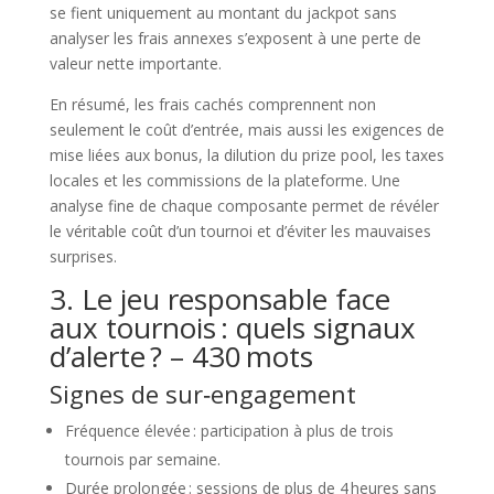
se fient uniquement au montant du jackpot sans
analyser les frais annexes s’exposent à une perte de
valeur nette importante.
En résumé, les frais cachés comprennent non
seulement le coût d’entrée, mais aussi les exigences de
mise liées aux bonus, la dilution du prize pool, les taxes
locales et les commissions de la plateforme. Une
analyse fine de chaque composante permet de révéler
le véritable coût d’un tournoi et d’éviter les mauvaises
surprises.
3. Le jeu responsable face
aux tournois : quels signaux
d’alerte ? – 430 mots
Signes de sur‑engagement
Fréquence élevée : participation à plus de trois
tournois par semaine.
Durée prolongée : sessions de plus de 4 heures sans