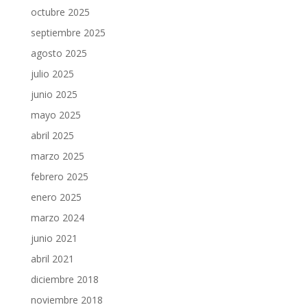
octubre 2025
septiembre 2025
agosto 2025
julio 2025
junio 2025
mayo 2025
abril 2025
marzo 2025
febrero 2025
enero 2025
marzo 2024
junio 2021
abril 2021
diciembre 2018
noviembre 2018