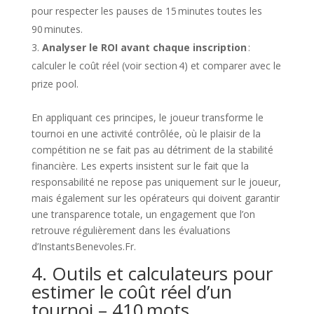
pour respecter les pauses de 15 minutes toutes les
90 minutes.
Analyser le ROI avant chaque inscription
:
calculer le coût réel (voir section 4) et comparer avec le
prize pool.
En appliquant ces principes, le joueur transforme le
tournoi en une activité contrôlée, où le plaisir de la
compétition ne se fait pas au détriment de la stabilité
financière. Les experts insistent sur le fait que la
responsabilité ne repose pas uniquement sur le joueur,
mais également sur les opérateurs qui doivent garantir
une transparence totale, un engagement que l’on
retrouve régulièrement dans les évaluations
d’InstantsBenevoles.Fr.
4. Outils et calculateurs pour
estimer le coût réel d’un
tournoi – 410 mots