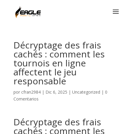
Décryptage des frais
cachés : comment les
tournois en ligne
affectent le jeu
responsable
por
cfran2984
|
Dic 6, 2025
|
Uncategorized
|
0
Comentarios
Décryptage des frais
cachés : comment les