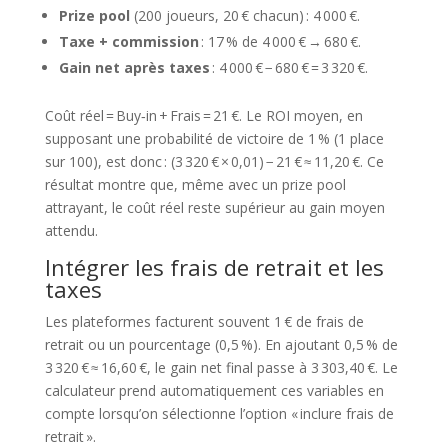
Prize pool
(200 joueurs, 20 € chacun) : 4 000 €.
Taxe + commission
: 17 % de 4 000 € → 680 €.
Gain net après taxes
: 4 000 € − 680 € = 3 320 €.
Coût réel = Buy‑in + Frais = 21 €. Le ROI moyen, en
supposant une probabilité de victoire de 1 % (1 place
sur 100), est donc : (3 320 € × 0,01) − 21 € ≈ 11,20 €. Ce
résultat montre que, même avec un prize pool
attrayant, le coût réel reste supérieur au gain moyen
attendu.
Intégrer les frais de retrait et les
taxes
Les plateformes facturent souvent 1 € de frais de
retrait ou un pourcentage (0,5 %). En ajoutant 0,5 % de
3 320 € ≈ 16,60 €, le gain net final passe à 3 303,40 €. Le
calculateur prend automatiquement ces variables en
compte lorsqu’on sélectionne l’option « inclure frais de
retrait ».