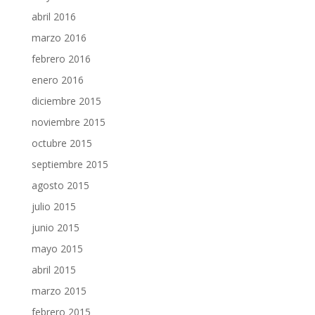
abril 2016
marzo 2016
febrero 2016
enero 2016
diciembre 2015
noviembre 2015
octubre 2015
septiembre 2015
agosto 2015
julio 2015
junio 2015
mayo 2015
abril 2015
marzo 2015
febrero 2015