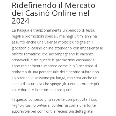
Ridefinendo il Mercato
dei Casinò Online nel
2024
La Pasqua è tradizionalmente un periodo di festa,
regali e promozioni speciali, ma negli ultimi anni ha
assunto anche una valenza molto più “digitale”. I
giocatori di casinò online attendono con impazienza le
offerte tematiche che accompagnano le vacanze
primaverili, e tra queste le promozioni cashback si
sono rapidamente imposte come le più ricercate. Il
rimborso di una percentuale delle perdite subite non
solo rende la sessione più lunga, ma crea anche un
senso di sicurezza che spinge gli utenti a tornare più
volte durante la settimana pasquale.
In questo contesto di crescente competitività il sito
migliori casinò online
si conferma come una fonte
autorevole per confronti e recensioni dettagliate.