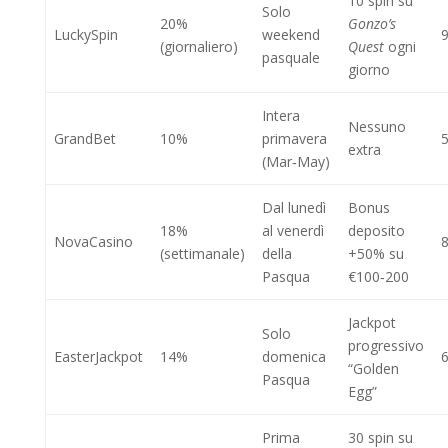
10 spin su
Solo
20%
Gonzo’s
LuckySpin
weekend
(giornaliero)
Quest
ogni
pasquale
giorno
Intera
Nessuno
GrandBet
10%
primavera
extra
(Mar‑May)
Dal lunedì
Bonus
18%
al venerdì
deposito
NovaCasino
(settimanale)
della
+50% su
Pasqua
€100‑200
Jackpot
Solo
progressivo
EasterJackpot
14%
domenica
“Golden
Pasqua
Egg”
Prima
30 spin su