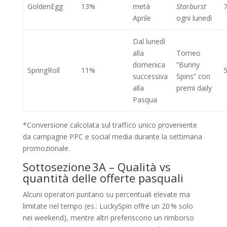
GoldenEgg
13%
metà
Starburst
Aprile
ogni lunedì
Dal lunedì
alla
Torneo
domenica
“Bunny
SpringRoll
11%
successiva
Spins” con
alla
premi daily
Pasqua
*Conversione calcolata sul traffico unico proveniente
da campagne PPC e social media durante la settimana
promozionale.
Sottosezione 3A – Qualità vs
quantità delle offerte pasquali
Alcuni operatori puntano su percentuali elevate ma
limitate nel tempo (es.: LuckySpin offre un 20 % solo
nei weekend), mentre altri preferiscono un rimborso