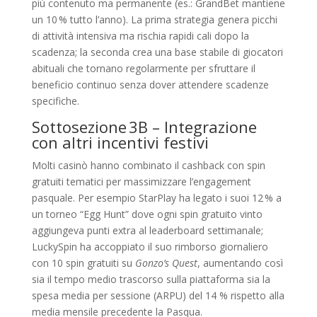
più contenuto ma permanente (es.: GrandBet mantiene
un 10 % tutto l’anno). La prima strategia genera picchi
di attività intensiva ma rischia rapidi cali dopo la
scadenza; la seconda crea una base stabile di giocatori
abituali che tornano regolarmente per sfruttare il
beneficio continuo senza dover attendere scadenze
specifiche.
Sottosezione 3B – Integrazione
con altri incentivi festivi
Molti casinò hanno combinato il cashback con spin
gratuiti tematici per massimizzare l’engagement
pasquale. Per esempio StarPlay ha legato i suoi 12 % a
un torneo “Egg Hunt” dove ogni spin gratuito vinto
aggiungeva punti extra al leaderboard settimanale;
LuckySpin ha accoppiato il suo rimborso giornaliero
con 10 spin gratuiti su
Gonzo’s Quest
, aumentando così
sia il tempo medio trascorso sulla piattaforma sia la
spesa media per sessione (ARPU) del 14 % rispetto alla
media mensile precedente la Pasqua.