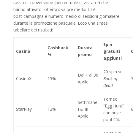
tasso di conversione (percentuale di visitatori che
hanno attivato l’offerta), valore medio LTV
post‑campagna e numero medio di sessioni giornaliere
durante la promozione pasquale. Ecco una sintesi
tabellare dei risultati:
Spin
Cashback
Durata
Casinò
gratuiti
%
promo
aggiunti
20 spin su
Dal 1 al 30
CasinoX
15%
Book of
Aprile
Dead
Torneo
Settimane
“Egg Hunt”
StarPlay
12%
I & III
con prize
Aprile
pool €5k