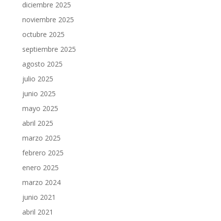
diciembre 2025
noviembre 2025
octubre 2025
septiembre 2025
agosto 2025
julio 2025
junio 2025
mayo 2025
abril 2025
marzo 2025
febrero 2025
enero 2025
marzo 2024
junio 2021
abril 2021