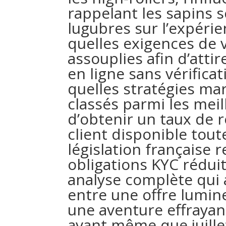
rappelant les sapins sc
lugubres sur l’expérie
quelles exigences de v
assouplies afin d’atti
en ligne sans vérifica
quelles stratégies ma
classés parmi les meil
d’obtenir un taux de r
client disponible tout
législation française r
obligations KYC réduit
analyse complète qui 
entre une offre lumin
une aventure effrayan
avant même que juille