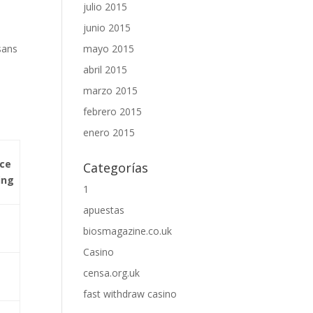
julio 2015
junio 2015
sans
mayo 2015
abril 2015
marzo 2015
febrero 2015
enero 2015
ce
Categorías
ing
1
apuestas
biosmagazine.co.uk
Casino
censa.org.uk
fast withdraw casino