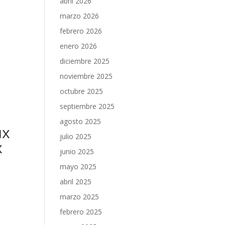
abril 2026
marzo 2026
febrero 2026
enero 2026
diciembre 2025
noviembre 2025
octubre 2025
septiembre 2025
agosto 2025
ux
julio 2025
x
junio 2025
mayo 2025
abril 2025
marzo 2025
febrero 2025