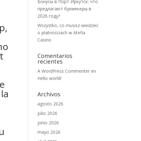
Бонусы в Порт Иркутск: что
предлагают букмекеры в
2026 году?
p,
Wszystko, co musisz wiedzieć
o płatnościach w Atefia
Casino
no
t
Comentarios
recientes
A WordPress Commenter
en
Hello world!
ce
la
Archivos
agosto 2026
julio 2026
junio 2026
ou
mayo 2026