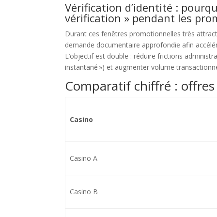
Vérification d’identité : pourq
vérification » pendant les pr
Durant ces fenêtres promotionnelles très attr
demande documentaire approfondie afin accélére
L’objectif est double : réduire frictions administr
instantané ») et augmenter volume transaction
Comparatif chiffré : offre
Casino
Casino A
Casino B