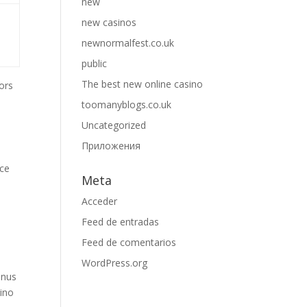
new
new casinos
newnormalfest.co.uk
public
The best new online casino
ors
toomanyblogs.co.uk
Uncategorized
Приложения
âce
Meta
Acceder
Feed de entradas
Feed de comentarios
WordPress.org
onus
ino