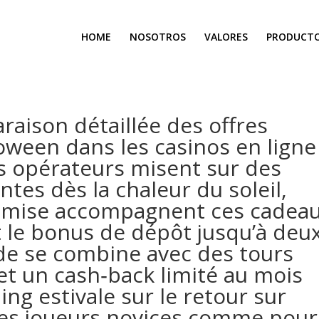
HOME
NOSOTROS
VALORES
PRODUCT
raison détaillée des offres
loween dans les casinos en ligne
es opérateurs misent sur des
tes dès la chaleur du soleil,
 mise accompagnent ces cadea
 le bonus de dépôt jusqu’à deu
de se combine avec des tours
et un cash‑back limité au mois
ing estivale sur le retour sur
les joueurs novices comme pour