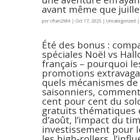
avant même que juille
por
cfran2984
|
Oct 17, 2025
|
Uncategorized
Été des bonus : compa
spéciales Noël vs Hal
français – pourquoi l
promotions extravagan
quels mécanismes de
saisonniers, comment
cent pour cent du sol
gratuits thématiques 
d’août, l’impact du tim
investissement pour 
les high‑rollers, l’in