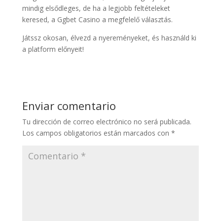
mindig elsődleges, de ha a legjobb feltételeket
keresed, a Ggbet Casino a megfelelő választás.
Játssz okosan, élvezd a nyereményeket, és használd ki
a platform előnyeit!
Enviar comentario
Tu dirección de correo electrónico no será publicada.
Los campos obligatorios están marcados con
*