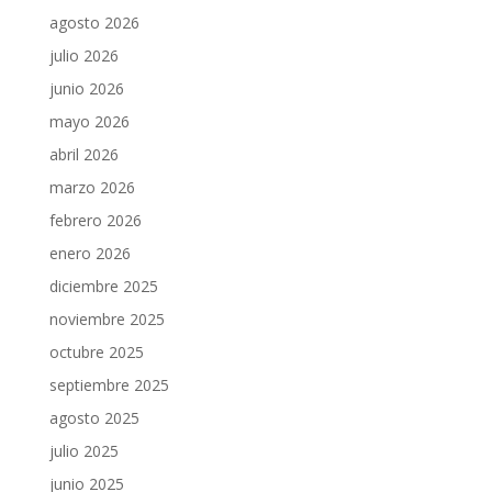
agosto 2026
julio 2026
junio 2026
mayo 2026
abril 2026
marzo 2026
febrero 2026
enero 2026
diciembre 2025
noviembre 2025
octubre 2025
septiembre 2025
agosto 2025
julio 2025
junio 2025