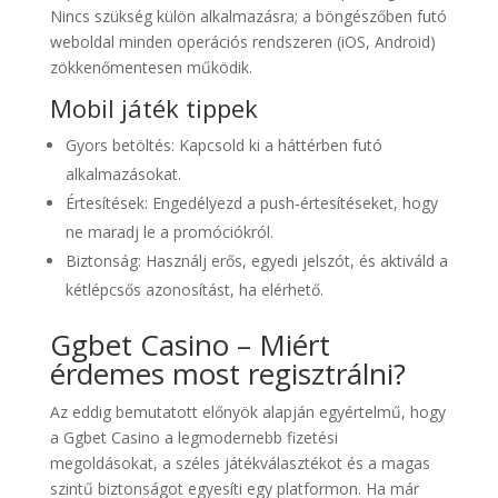
Nincs szükség külön alkalmazásra; a böngészőben futó
weboldal minden operációs rendszeren (iOS, Android)
zökkenőmentesen működik.
Mobil játék tippek
Gyors betöltés: Kapcsold ki a háttérben futó
alkalmazásokat.
Értesítések: Engedélyezd a push‑értesítéseket, hogy
ne maradj le a promóciókról.
Biztonság: Használj erős, egyedi jelszót, és aktiváld a
kétlépcsős azonosítást, ha elérhető.
Ggbet Casino – Miért
érdemes most regisztrálni?
Az eddig bemutatott előnyök alapján egyértelmű, hogy
a Ggbet Casino a legmodernebb fizetési
megoldásokat, a széles játékválasztékot és a magas
szintű biztonságot egyesíti egy platformon. Ha már