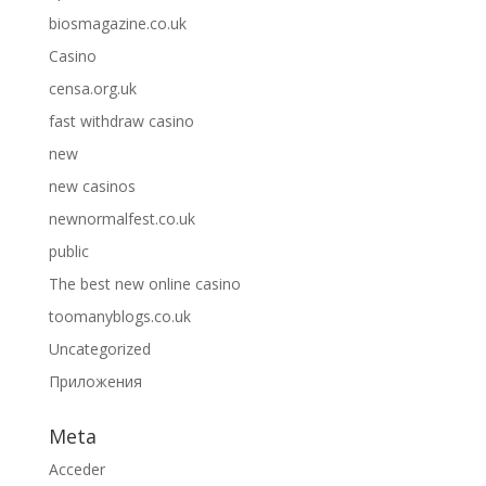
biosmagazine.co.uk
Casino
censa.org.uk
fast withdraw casino
new
new casinos
newnormalfest.co.uk
public
The best new online casino
toomanyblogs.co.uk
Uncategorized
Приложения
Meta
Acceder