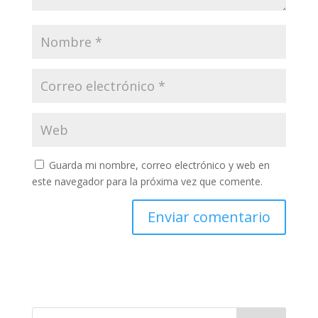
Guarda mi nombre, correo electrónico y web en
este navegador para la próxima vez que comente.