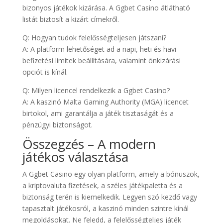
bizonyos játékok kizárása. A Ggbet Casino átlátható
listát biztosít a kizárt címekről.
Q: Hogyan tudok felelősségteljesen játszani?
A: A platform lehetőséget ad a napi, heti és havi
befizetési limitek beállítására, valamint önkizárási
opciót is kínál.
Q: Milyen licencel rendelkezik a Ggbet Casino?
A: A kaszinó Malta Gaming Authority (MGA) licencet
birtokol, ami garantálja a játék tisztaságát és a
pénzügyi biztonságot.
Összegzés – A modern
játékos választása
A Ggbet Casino egy olyan platform, amely a bónuszok,
a kriptovaluta fizetések, a széles játékpaletta és a
biztonság terén is kiemelkedik. Legyen szó kezdő vagy
tapasztalt játékosról, a kaszinó minden szintre kínál
megoldásokat. Ne feledd, a felelősségteljes játék