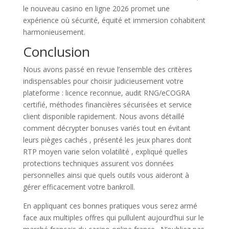
le nouveau casino en ligne 2026 promet une
expérience où sécurité, équité et immersion cohabitent
harmonieusement.
Conclusion
Nous avons passé en revue l’ensemble des critères
indispensables pour choisir judicieusement votre
plateforme : licence reconnue, audit RNG/eCOGRA
certifié, méthodes financières sécurisées et service
client disponible rapidement. Nous avons détaillé
comment décrypter bonuses variés tout en évitant
leurs pièges cachés , présenté les jeux phares dont
RTP moyen varie selon volatilité , expliqué quelles
protections techniques assurent vos données
personnelles ainsi que quels outils vous aideront à
gérer efficacement votre bankroll.
En appliquant ces bonnes pratiques vous serez armé
face aux multiples offres qui pullulent aujourd’hui sur le