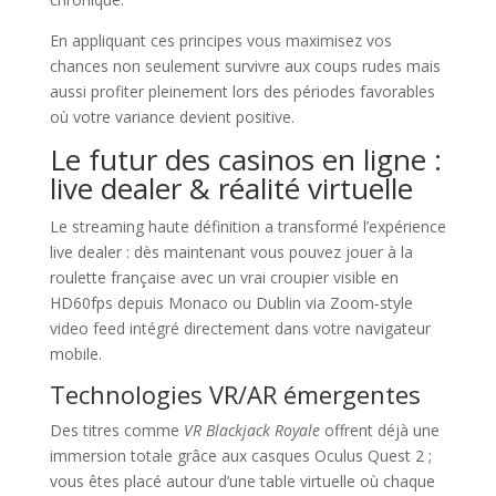
En appliquant ces principes vous maximisez vos
chances non seulement survivre aux coups rudes mais
aussi profiter pleinement lors des périodes favorables
où votre variance devient positive.
Le futur des casinos en ligne :
live dealer & réalité virtuelle
Le streaming haute définition a transformé l’expérience
live dealer : dès maintenant vous pouvez jouer à la
roulette française avec un vrai croupier visible en
HD60fps depuis Monaco ou Dublin via Zoom‑style
video feed intégré directement dans votre navigateur
mobile.
Technologies VR/AR émergentes
Des titres comme
VR Blackjack Royale
offrent déjà une
immersion totale grâce aux casques Oculus Quest 2 ;
vous êtes placé autour d’une table virtuelle où chaque