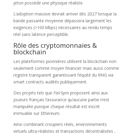
jeton possède une physique réaliste.
L’adoption massive devrait arriver dès 2027 lorsque la
bande passante moyenne dépassera largement les
exigences (>100 Mbps) nécessaires au rendu temps
réel sans latence perceptible.
Rôle des cryptomonnaies &
blockchain
Les plateformes pionnières utilisent la blockchain non
seulement comme moyen financier mais aussi comme
registre transparent garantissant l’équité du RNG via
smart contracts audités publiquement.
Des projets tels que
FairSpin
proposent ainsi aux
joueurs français l’assurance qu’aucune partie n’est
manipulée puisque chaque résultat est inscrit
immuable sur Ethereum.
Ainsi combinant croupiers réels, environnements
virtuels ultra‑réalistes et transactions décentralisées ,