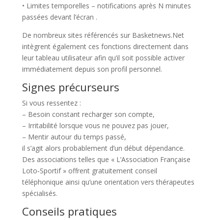
• Limites temporelles – notifications après N minutes
passées devant l’écran .
De nombreux sites référencés sur Basketnews.Net
intègrent également ces fonctions directement dans
leur tableau utilisateur afin qu’il soit possible activer
immédiatement depuis son profil personnel.
Signes précurseurs
Si vous ressentez :
– Besoin constant recharger son compte,
– Irritabilité lorsque vous ne pouvez pas jouer,
– Mentir autour du temps passé,
il s’agit alors probablement d’un début dépendance.
Des associations telles que « L’Association Française
Loto‑Sportif » offrent gratuitement conseil
téléphonique ainsi qu’une orientation vers thérapeutes
spécialisés.
Conseils pratiques