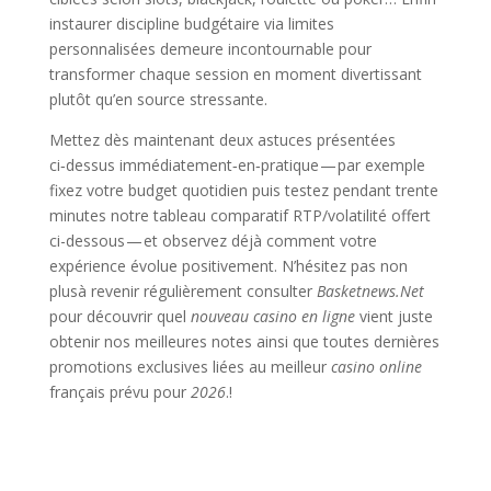
instaurer discipline budgétaire via limites
personnalisées demeure incontournable pour
transformer chaque session en moment divertissant
plutôt qu’en source stressante.
Mettez dès maintenant deux astuces présentées
ci‑dessus immédiatement‐en‐pratique — par exemple
fixez votre budget quotidien puis testez pendant trente
minutes notre tableau comparatif RTP/volatilité offert
ci-dessous — et observez déjà comment votre
expérience évolue positivement.​ N’hésitez pas non
plusà revenir régulièrement consulter
Basketnews.Net
pour découvrir quel
nouveau casino en ligne
vient juste
obtenir nos meilleures notes ainsi que toutes dernières
promotions exclusives liées au meilleur
casino online
français prévu pour
2026
.!