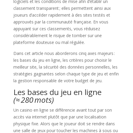
logiciels et les conditions de mise afin d’établir un
classement transparent ; elles permettent ainsi aux
joueurs d’accéder rapidement à des sites testés et
approuvés par la communauté française. En vous
appuyant sur ces classements, vous réduisez
considérablement le risque de tomber sur une
plateforme douteuse ou mal régulée.
Dans cet article nous aborderons cinq axes majeurs :
les bases du jeu en ligne, les critères pour choisir le
meilleur site, la sécurité des données personnelles, les
stratégies gagnantes selon chaque type de jeu et enfin
la gestion responsable de votre budget de jeu.
Les bases du jeu en ligne
(≈ 280 mots)
Un casino en ligne se différencie avant tout par son
accès via internet plutôt que par une localisation
physique fixe. Alors que le joueur doit se rendre dans
une salle de jeux pour toucher les machines à sous ou