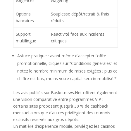
exigences
wagering
Options
Souplesse dépôt/retrait & frais
bancaires
réduits
Support
Réactivité face aux incidents
multilingue
critiques
Astuce pratique : avant même d’accepter l’offre
promotionnelle, cliquez sur “Conditions générales” et
notez le nombre minimum de mises exigées ; plus ce
chiffre est bas, moins votre capital sera immobilisé.*
Les avis publiés sur Basketnews.Net offrent également
une vision comparative entre programmes VIP :
certains sites proposent jusqu’à 30 % de cashback
mensuel alors que d’autres privilégient des tournois
exclusifs réservés aux gros dépôts.
En matière d’expérience mobile, privilégiez les casinos