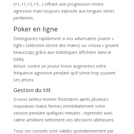
(+1,+1,+2,+3…) offrant une progression moins
agressive mais toujours exposée aux longues séries
perdantes.
Poker en ligne
Distinguerez rapidement si vos adversaires jouent «
tight » (sélection stricte des mains) ou « loose » (jouent
beaucoup) grâce aux statistiques affichées dans le
lobby.
Astuce
: contre un joueur loose augmentez votre
fréquence agressive pendant qu’il sème trop souvent
ses jetons.
Gestion du tilt
Si vous sentez monter frustration après plusieurs
mauvaises mains fermez immédiatement votre
session pendant quelques minutes ; reprendre avec
calme améliore nettement vos décisions ultérieures.
Tous ces conseils sont validés quotidiennement par