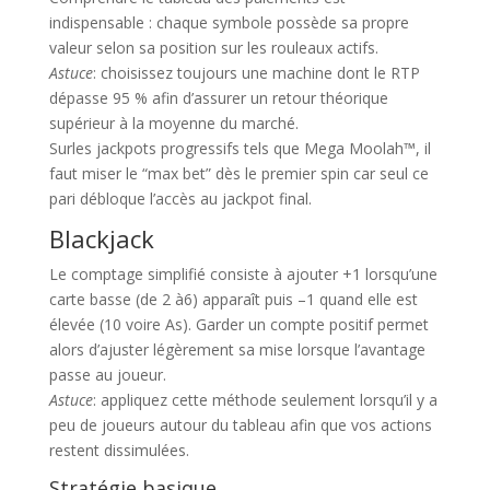
indispensable : chaque symbole possède sa propre
valeur selon sa position sur les rouleaux actifs.
Astuce
: choisissez toujours une machine dont le RTP
dépasse 95 % afin d’assurer un retour théorique
supérieur à la moyenne du marché.
Surles jackpots progressifs tels que Mega Moolah™, il
faut miser le “max bet” dès le premier spin car seul ce
pari débloque l’accès au jackpot final.
Blackjack
Le comptage simplifié consiste à ajouter +1 lorsqu’une
carte basse (de 2 à6) apparaît puis –1 quand elle est
élevée (10 voire As). Garder un compte positif permet
alors d’ajuster légèrement sa mise lorsque l’avantage
passe au joueur.
Astuce
: appliquez cette méthode seulement lorsqu’il y a
peu de joueurs autour du tableau afin que vos actions
restent dissimulées.
Stratégie basique