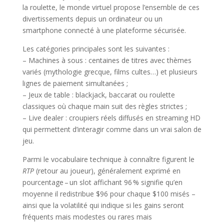
la roulette, le monde virtuel propose l’ensemble de ces
divertissements depuis un ordinateur ou un
smartphone connecté à une plateforme sécurisée.
Les catégories principales sont les suivantes :
– Machines à sous : centaines de titres avec thèmes
variés (mythologie grecque, films cultes…) et plusieurs
lignes de paiement simultanées ;
– Jeux de table : blackjack, baccarat ou roulette
classiques où chaque main suit des règles strictes ;
– Live dealer : croupiers réels diffusés en streaming HD
qui permettent d’interagir comme dans un vrai salon de
jeu.
Parmi le vocabulaire technique à connaître figurent le
RTP
(retour au joueur), généralement exprimé en
pourcentage – un slot affichant 96 % signifie qu’en
moyenne il redistribue $96 pour chaque $100 misés –
ainsi que la volatilité qui indique si les gains seront
fréquents mais modestes ou rares mais