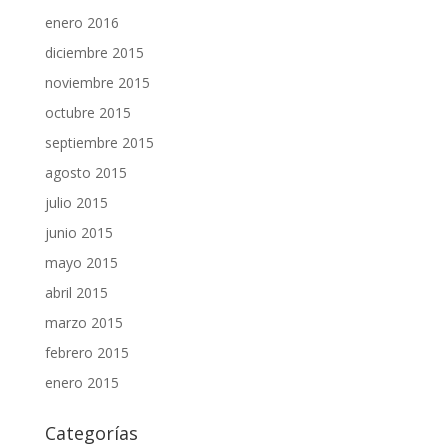
enero 2016
diciembre 2015
noviembre 2015
octubre 2015
septiembre 2015
agosto 2015
julio 2015
junio 2015
mayo 2015
abril 2015
marzo 2015
febrero 2015
enero 2015
Categorías