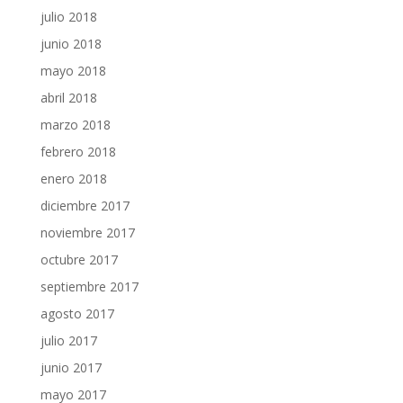
julio 2018
junio 2018
mayo 2018
abril 2018
marzo 2018
febrero 2018
enero 2018
diciembre 2017
noviembre 2017
octubre 2017
septiembre 2017
agosto 2017
julio 2017
junio 2017
mayo 2017