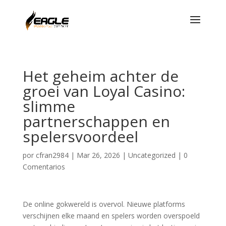
Het geheim achter de
groei van Loyal Casino:
slimme
partnerschappen en
spelersvoordeel
por
cfran2984
|
Mar 26, 2026
|
Uncategorized
|
0
Comentarios
De online gokwereld is overvol. Nieuwe platforms
verschijnen elke maand en spelers worden overspoeld