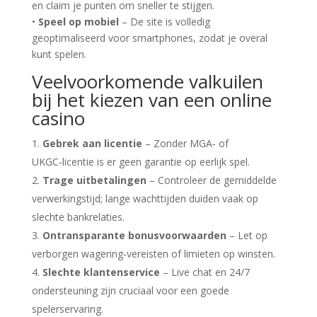
en claim je punten om sneller te stijgen.
•
Speel op mobiel
– De site is volledig
geoptimaliseerd voor smartphones, zodat je overal
kunt spelen.
Veelvoorkomende valkuilen
bij het kiezen van een online
casino
Gebrek aan licentie
– Zonder MGA‑ of
UKGC‑licentie is er geen garantie op eerlijk spel.
Trage uitbetalingen
– Controleer de gemiddelde
verwerkingstijd; lange wachttijden duiden vaak op
slechte bankrelaties.
Ontransparante bonusvoorwaarden
– Let op
verborgen wagering‑vereisten of limieten op winsten.
Slechte klantenservice
– Live chat en 24/7
ondersteuning zijn cruciaal voor een goede
spelerservaring.