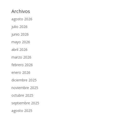
Archivos
agosto 2026
julio 2026
junio 2026
mayo 2026
abril 2026
marzo 2026
febrero 2026
enero 2026
diciembre 2025
noviembre 2025
octubre 2025
septiembre 2025
agosto 2025