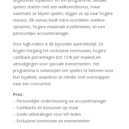
uitgebreide loyaliteits‑ en VIP‑programma. Nieuwe
spelers starten met een welkomstbonus, maar
naarmate ze blijven spelen, stijgen ze op naar hogere
niveaus. Elk niveau biedt extra voordelen: snellere
opnames, hogere maximale inzetlimieten, en een
persoonlijke accountmanager.
Voor high‑rollers is dit bijzonder aantrekkelijk. Ze
krijgen toegang tot exclusieve toernooien, hogere
cashback‑percentages (tot 15 % per maand) en
uitnodigingen voor speciale evenementen. Het
programma is ontworpen om spelers te belonen voor
hun loyaliteit, waardoor ze minder snel overstappen
naar een concurrent.
Pros:
– Persoonlijke ondersteuning via accountmanager
– Cashbacks en bonussen op maat
– Snelle uitbetalingen voor VIP‑leden
– Exclusieve toernooien en evenementen