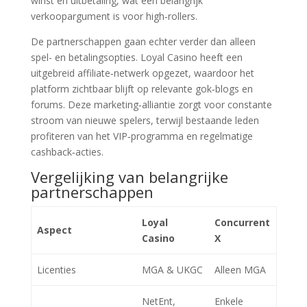
winst en uitbetaling, wat een belangrijk
verkoopargument is voor high‑rollers.
De partnerschappen gaan echter verder dan alleen
spel- en betalingsopties. Loyal Casino heeft een
uitgebreid affiliate‑netwerk opgezet, waardoor het
platform zichtbaar blijft op relevante gok‑blogs en
forums. Deze marketing‑alliantie zorgt voor constante
stroom van nieuwe spelers, terwijl bestaande leden
profiteren van het VIP‑programma en regelmatige
cashback‑acties.
Vergelijking van belangrijke
partnerschappen
Loyal
Concurrent
Aspect
Casino
X
Licenties
MGA & UKGC
Alleen MGA
NetEnt,
Enkele