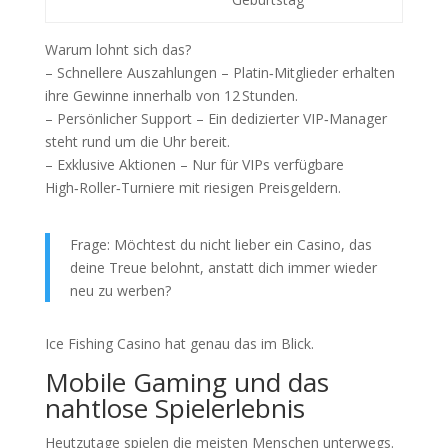
Warum lohnt sich das?
– Schnellere Auszahlungen – Platin‑Mitglieder erhalten
ihre Gewinne innerhalb von 12 Stunden.
– Persönlicher Support – Ein dedizierter VIP‑Manager
steht rund um die Uhr bereit.
– Exklusive Aktionen – Nur für VIPs verfügbare
High‑Roller‑Turniere mit riesigen Preisgeldern.
Frage: Möchtest du nicht lieber ein Casino, das
deine Treue belohnt, anstatt dich immer wieder
neu zu werben?
Ice Fishing Casino hat genau das im Blick.
Mobile Gaming und das
nahtlose Spielerlebnis
Heutzutage spielen die meisten Menschen unterwegs.