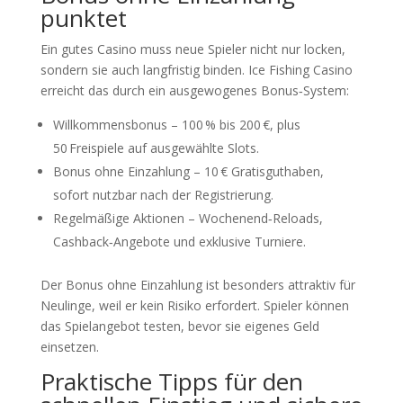
punktet
Ein gutes Casino muss neue Spieler nicht nur locken,
sondern sie auch langfristig binden. Ice Fishing Casino
erreicht das durch ein ausgewogenes Bonus‑System:
Willkommensbonus – 100 % bis 200 €, plus
50 Freispiele auf ausgewählte Slots.
Bonus ohne Einzahlung – 10 € Gratisguthaben,
sofort nutzbar nach der Registrierung.
Regelmäßige Aktionen – Wochenend‑Reloads,
Cashback‑Angebote und exklusive Turniere.
Der Bonus ohne Einzahlung ist besonders attraktiv für
Neulinge, weil er kein Risiko erfordert. Spieler können
das Spielangebot testen, bevor sie eigenes Geld
einsetzen.
Praktische Tipps für den