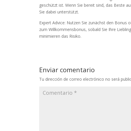
geschützt ist. Wenn Sie bereit sind, das Beste a
Sie dabei unterstützt.
Expert Advice: Nutzen Sie zunächst den Bonus o
zum Willkommensbonus, sobald Sie Ihre Liebling
minimieren das Risiko.
Enviar comentario
Tu dirección de correo electrónico no será publi