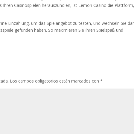
us Ihren Casinospielen herauszuholen, ist Lemon Casino die Plattform,
hne Einzahlung, um das Spielangebot zu testen, und wechseln Sie da
sspiele gefunden haben. So maximieren Sie Ihren Spielspaß und
cada.
Los campos obligatorios están marcados con
*