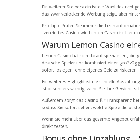
Ein weiterer Stolperstein ist die Wahl des richti
das zwar verlockende Werbung zeigt, aber hinte
Pro Tipp: Prüfen Sie immer die Lizenzinformation
lizenziertes Casino wie Lemon Casino ist hier ein
Warum Lemon Casino eine
Lemon Casino hat sich darauf spezialisiert, die 
deutsche Spieler und kombiniert einen großzüg
sofort loslegen, ohne eigenes Geld zu riskieren.
Ein weiteres Highlight ist die schnelle Auszahl
ist besonders wichtig, wenn Sie Ihre Gewinne s
Außerdem sorgt das Casino für Transparenz bei
sodass Sie sofort sehen, welche Spiele die bes
Wenn Sie mehr über das gesamte Angebot erfah
direkt testen.
Bonus ohne Einzahlung – W