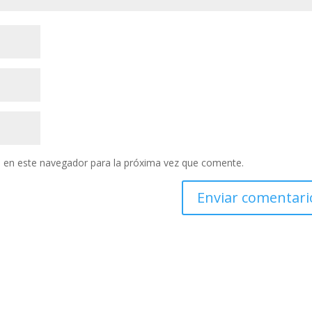
 en este navegador para la próxima vez que comente.