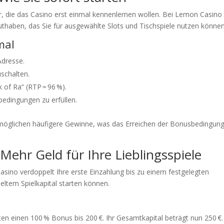
ger, die das Casino erst einmal kennenlernen wollen. Bei Lemon Casino
Guthaben, das Sie für ausgewählte Slots und Tischspiele nutzen können
mal
Adresse.
uschalten.
 of Ra“ (RTP ≈ 96 %).
edingungen zu erfüllen.
ät ermöglichen häufigere Gewinne, was das Erreichen der Bonusbedingun
ehr Geld für Ihre Lieblingsspiele
ino verdoppelt Ihre erste Einzahlung bis zu einem festgelegten
ltem Spielkapital starten können.
alten einen 100 % Bonus bis 200 €. Ihr Gesamtkapital beträgt nun 250 €.