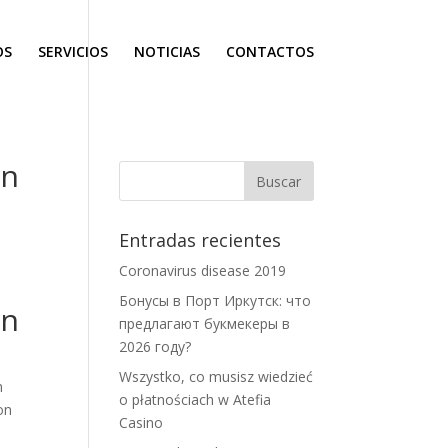
OS
SERVICIOS
NOTICIAS
CONTACTOS
en
Entradas recientes
Coronavirus disease 2019
Бонусы в Порт Иркутск: что
en
предлагают букмекеры в
2026 году?
Wszystko, co musisz wiedzieć
n
o płatnościach w Atefia
on
Casino