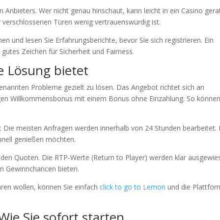
gen Anbieters. Wer nicht genau hinschaut, kann leicht in ein Casino gera
r verschlossenen Türen wenig vertrauenswürdig ist.
en und lesen Sie Erfahrungsberichte, bevor Sie sich registrieren. Ein
 gutes Zeichen für Sicherheit und Fairness.
 Lösung bietet
genannten Probleme gezielt zu lösen. Das Angebot richtet sich an
igen Willkommensbonus mit einem Bonus ohne Einzahlung. So können
ung: Die meisten Anfragen werden innerhalb von 24 Stunden bearbeitet.
chnell genießen möchten.
 den Quoten. Die RTP‑Werte (Return to Player) werden klar ausgewie
ten Gewinnchancen bieten.
ren wollen, können Sie einfach
click to go to Lemon
und die Plattfor
ie Sie sofort starten