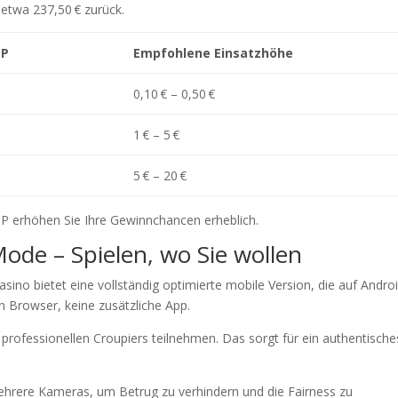
 etwa 237,50 € zurück.
TP
Empfohlene Einsatzhöhe
0,10 € – 0,50 €
1 € – 5 €
5 € – 20 €
 erhöhen Sie Ihre Gewinnchancen erheblich.
ode – Spielen, wo Sie wollen
asino bietet eine vollständig optimierte mobile Version, die auf Andro
en Browser, keine zusätzliche App.
rofessionellen Croupiers teilnehmen. Das sorgt für ein authentische
hrere Kameras, um Betrug zu verhindern und die Fairness zu