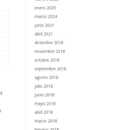
enero 2025
marzo 2024
junio 2021
abril 2021
diciembre 2018
noviembre 2018
octubre 2018
septiembre 2018
agosto 2018
julio 2018
id
junio 2018
mayo 2018
s
abril 2018
marzo 2018
febrero 2018