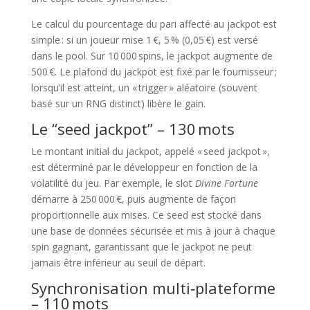
Le calcul du pourcentage du pari affecté au jackpot est
simple : si un joueur mise 1 €, 5 % (0,05 €) est versé
dans le pool. Sur 10 000 spins, le jackpot augmente de
500 €. Le plafond du jackpot est fixé par le fournisseur ;
lorsqu’il est atteint, un « trigger » aléatoire (souvent
basé sur un RNG distinct) libère le gain.
Le “seed jackpot” – 130 mots
Le montant initial du jackpot, appelé « seed jackpot »,
est déterminé par le développeur en fonction de la
volatilité du jeu. Par exemple, le slot
Divine Fortune
démarre à 250 000 €, puis augmente de façon
proportionnelle aux mises. Ce seed est stocké dans
une base de données sécurisée et mis à jour à chaque
spin gagnant, garantissant que le jackpot ne peut
jamais être inférieur au seuil de départ.
Synchronisation multi‑plateforme
– 110 mots