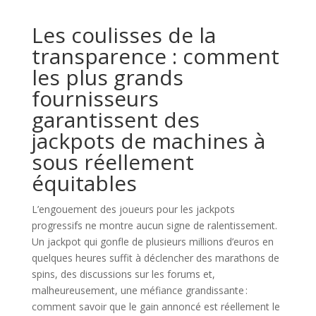
Les coulisses de la
transparence : comment
les plus grands
fournisseurs
garantissent des
jackpots de machines à
sous réellement
équitables
L’engouement des joueurs pour les jackpots
progressifs ne montre aucun signe de ralentissement.
Un jackpot qui gonfle de plusieurs millions d’euros en
quelques heures suffit à déclencher des marathons de
spins, des discussions sur les forums et,
malheureusement, une méfiance grandissante :
comment savoir que le gain annoncé est réellement le