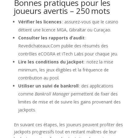
Bonnes pratiques pour les
joueurs avertis – 250 mots
Vérifier les licences
: assurez‑vous que le casino
détient une licence MGA, Gibraltar ou Curaçao.
Consulter les rapports d’audit
:
Revedichateaux.Com publie des résumés des
contrôles eCOGRA et iTech Labs pour chaque jeu.
Lire les conditions du jackpot
: notez la mise
minimum, les jeux éligibles et la fréquence de
contribution au pool.
Utiliser un suivi de bankroll
: des applications
comme
Bankroll Manager
permettent de fixer des
limites de mise et de suivre les gains provenant des
jackpots.
En suivant ces étapes, les joueurs peuvent profiter des
jackpots progressifs tout en restant maîtres de leur