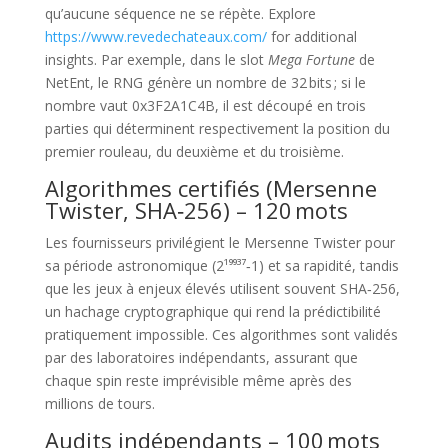
qu’aucune séquence ne se répète. Explore
https://www.revedechateaux.com/
for additional
insights. Par exemple, dans le slot
Mega Fortune
de
NetEnt, le RNG génère un nombre de 32 bits ; si le
nombre vaut 0x3F2A1C4B, il est découpé en trois
parties qui déterminent respectivement la position du
premier rouleau, du deuxième et du troisième.
Algorithmes certifiés (Mersenne
Twister, SHA‑256) – 120 mots
Les fournisseurs privilégient le Mersenne Twister pour
sa période astronomique (2¹⁹⁹³⁷‑1) et sa rapidité, tandis
que les jeux à enjeux élevés utilisent souvent SHA‑256,
un hachage cryptographique qui rend la prédictibilité
pratiquement impossible. Ces algorithmes sont validés
par des laboratoires indépendants, assurant que
chaque spin reste imprévisible même après des
millions de tours.
Audits indépendants – 100 mots