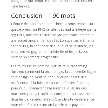
budget, ce qui renforce la réputation des casinos en
ligne fiables.
Conclusion – 190 mots
L’équité des jackpots de machines à sous repose sur
quatre piliers : un RNG certifié, des audits indépendants
réguliers, une architecture de jackpot transparente et
une surveillance en temps réel. Lorsque ces éléments
sont réunis, la confiance des joueurs se renforce, les
plateformes gagnent en crédibilité et les jackpots
restent réellement progressifs.
Les fournisseurs comme NetEnt et Microgaming
illustrent comment la technologie, la conformité légale
et le design peuvent se conjuguer pour offrir des
expériences à la fois excitantes et fiables. Pour les
joueurs qui souhaitent s’assurer de jouer sur des
machines justes, il suffit de consulter les classements
détaillés de Revedichateaux.Com, le site de référence
pour identifier le casino en ligne le plus payant et le