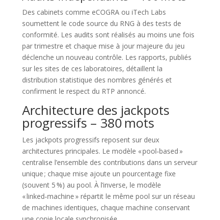
Des cabinets comme eCOGRA ou iTech Labs
soumettent le code source du RNG à des tests de
conformité. Les audits sont réalisés au moins une fois
par trimestre et chaque mise à jour majeure du jeu
déclenche un nouveau contrôle. Les rapports, publiés
sur les sites de ces laboratoires, détaillent la
distribution statistique des nombres générés et
confirment le respect du RTP annoncé.
Architecture des jackpots
progressifs – 380 mots
Les jackpots progressifs reposent sur deux
architectures principales. Le modèle « pool‑based »
centralise l’ensemble des contributions dans un serveur
unique ; chaque mise ajoute un pourcentage fixe
(souvent 5 %) au pool. À l’inverse, le modèle
« linked‑machine » répartit le même pool sur un réseau
de machines identiques, chaque machine conservant
une copie locale synchronisée.