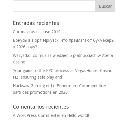
Entradas recientes
Coronavirus disease 2019
Бонусы в Порт Иркутск: что предлагают букмекеры
в 2026 году?
Wszystko, co musisz wiedzieć o płatnościach w Atefia
Casino
Your guide to the KYC process at VegasHunter Casino
NZ: ensuring safe play and
Hacksaw Gaming et Le Fisherman : Comment tirer
parti des promotions en 2026
Comentarios recientes
A WordPress Commenter
en
Hello world!