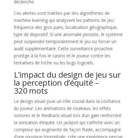
déclenche.
Ces alertes sont traitées par des algorithmes de
machine learning qui analysent les patterns de jeu :
fréquence des gros paris, localisation géographique,
type de dispositif. Si une anomalie persiste, le système
peut suspendre temporairement le jeu ou forcer un
audit supplémentaire. Cette surveillance proactive
protège à la fois le casino et le joueur contre les
tentatives de triche ou les bugs logiciels.
L’impact du design de jeu sur
la perception d’équité –
320 mots
Le design visuel joue un rôle crucial dans la confiance
du joueur. Les animations de rouleaux, les effets
sonores et le feedback visuel lors d’un gain renforcent
la sensation d’équité. Un jackpot qui s’affiche avec un
compteur qui augmente de façon fluide, accompagné
d’une musique triomphale, crée une expérience perçue