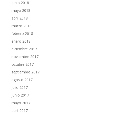
junio 2018
mayo 2018
abril 2018
marzo 2018
febrero 2018
enero 2018
diciembre 2017
noviembre 2017
octubre 2017
septiembre 2017
agosto 2017
julio 2017
junio 2017
mayo 2017
abril 2017