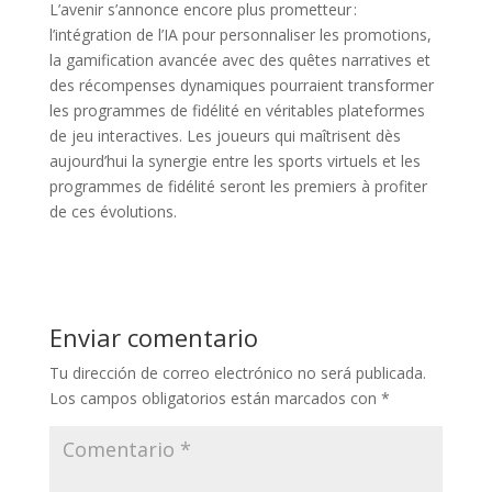
L’avenir s’annonce encore plus prometteur :
l’intégration de l’IA pour personnaliser les promotions,
la gamification avancée avec des quêtes narratives et
des récompenses dynamiques pourraient transformer
les programmes de fidélité en véritables plateformes
de jeu interactives. Les joueurs qui maîtrisent dès
aujourd’hui la synergie entre les sports virtuels et les
programmes de fidélité seront les premiers à profiter
de ces évolutions.
Enviar comentario
Tu dirección de correo electrónico no será publicada.
Los campos obligatorios están marcados con
*