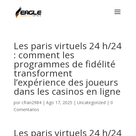
Les paris virtuels 24 h/24
: comment les
programmes de fidélité
transforment
l’expérience des joueurs
dans les casinos en ligne
por
cfran2984
|
Ago 17, 2025
|
Uncategorized
|
0
Comentarios
Les paris virtuels 24 h/24