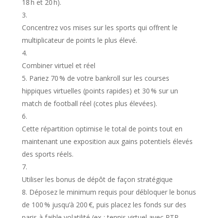
18 h et 20 h).
Concentrez vos mises sur les sports qui offrent le
multiplicateur de points le plus élevé.
Combiner virtuel et réel
Pariez 70 % de votre bankroll sur les courses
hippiques virtuelles (points rapides) et 30 % sur un
match de football réel (cotes plus élevées).
Cette répartition optimise le total de points tout en
maintenant une exposition aux gains potentiels élevés
des sports réels.
Utiliser les bonus de dépôt de façon stratégique
Déposez le minimum requis pour débloquer le bonus
de 100 % jusqu’à 200 €, puis placez les fonds sur des
paris à faible volatilité (ex. : tennis virtuel avec RTP