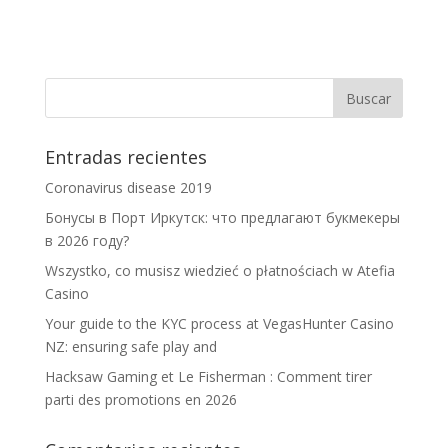
Entradas recientes
Coronavirus disease 2019
Бонусы в Порт Иркутск: что предлагают букмекеры
в 2026 году?
Wszystko, co musisz wiedzieć o płatnościach w Atefia
Casino
Your guide to the KYC process at VegasHunter Casino
NZ: ensuring safe play and
Hacksaw Gaming et Le Fisherman : Comment tirer
parti des promotions en 2026