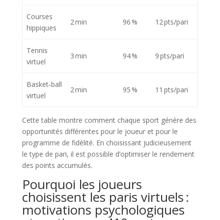
Courses
2 min
96 %
12 pts/pari
hippiques
Tennis
3 min
94 %
9 pts/pari
virtuel
Basket‑ball
2 min
95 %
11 pts/pari
virtuel
Cette table montre comment chaque sport génère des
opportunités différentes pour le joueur et pour le
programme de fidélité. En choisissant judicieusement
le type de pari, il est possible d’optimiser le rendement
des points accumulés.
Pourquoi les joueurs
choisissent les paris virtuels :
motivations psychologiques