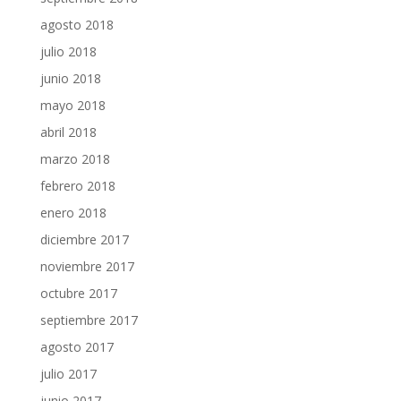
agosto 2018
julio 2018
junio 2018
mayo 2018
abril 2018
marzo 2018
febrero 2018
enero 2018
diciembre 2017
noviembre 2017
octubre 2017
septiembre 2017
agosto 2017
julio 2017
junio 2017