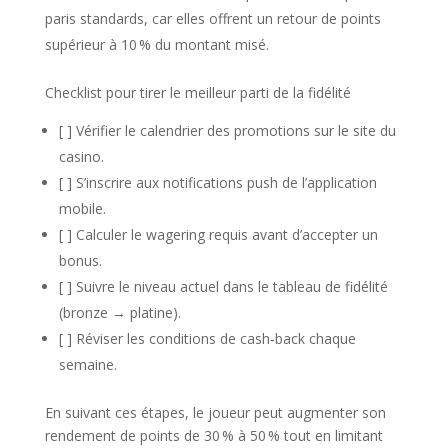
paris standards, car elles offrent un retour de points
supérieur à 10 % du montant misé.
Checklist pour tirer le meilleur parti de la fidélité
[ ] Vérifier le calendrier des promotions sur le site du
casino.
[ ] S’inscrire aux notifications push de l’application
mobile.
[ ] Calculer le wagering requis avant d’accepter un
bonus.
[ ] Suivre le niveau actuel dans le tableau de fidélité
(bronze → platine).
[ ] Réviser les conditions de cash‑back chaque
semaine.
En suivant ces étapes, le joueur peut augmenter son
rendement de points de 30 % à 50 % tout en limitant