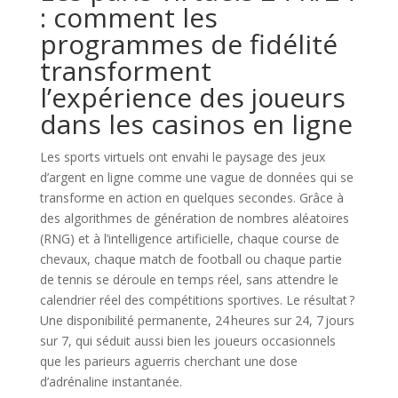
: comment les
programmes de fidélité
transforment
l’expérience des joueurs
dans les casinos en ligne
Les sports virtuels ont envahi le paysage des jeux
d’argent en ligne comme une vague de données qui se
transforme en action en quelques secondes. Grâce à
des algorithmes de génération de nombres aléatoires
(RNG) et à l’intelligence artificielle, chaque course de
chevaux, chaque match de football ou chaque partie
de tennis se déroule en temps réel, sans attendre le
calendrier réel des compétitions sportives. Le résultat ?
Une disponibilité permanente, 24 heures sur 24, 7 jours
sur 7, qui séduit aussi bien les joueurs occasionnels
que les parieurs aguerris cherchant une dose
d’adrénaline instantanée.