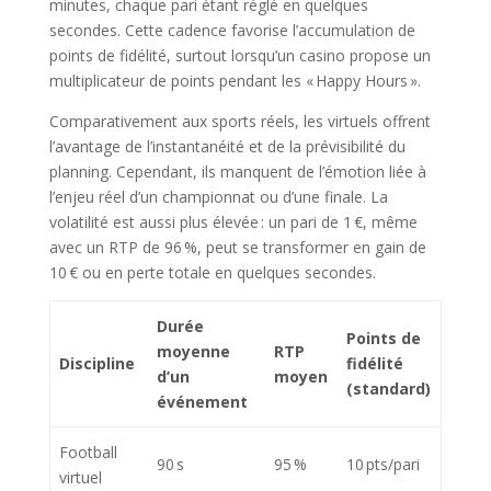
minutes, chaque pari étant réglé en quelques
secondes. Cette cadence favorise l’accumulation de
points de fidélité, surtout lorsqu’un casino propose un
multiplicateur de points pendant les « Happy Hours ».
Comparativement aux sports réels, les virtuels offrent
l’avantage de l’instantanéité et de la prévisibilité du
planning. Cependant, ils manquent de l’émotion liée à
l’enjeu réel d’un championnat ou d’une finale. La
volatilité est aussi plus élevée : un pari de 1 €, même
avec un RTP de 96 %, peut se transformer en gain de
10 € ou en perte totale en quelques secondes.
Durée
Points de
moyenne
RTP
Discipline
fidélité
d’un
moyen
(standard)
événement
Football
90 s
95 %
10 pts/pari
virtuel