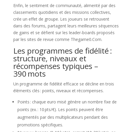
Enfin, le sentiment de communauté, alimenté par des
classements quotidiens et des missions collectives,
crée un effet de groupe. Les joueurs se retrouvent
dans des forums, partagent leurs meilleures séquences
de gains et se défient sur les leader‑boards proposés
par les sites de revue comme Thegame0.Com.
Les programmes de fidélité :
structure, niveaux et
récompenses typiques –
390 mots
Un programme de fidélité efficace se décline en trois
éléments clés : points, niveaux et récompenses.
Points : chaque euro misé génère un nombre fixe de
points (ex. : 10 pts/€). Les points peuvent être
augmentés par des multiplicateurs pendant des
promotions spécifiques.