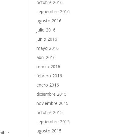
octubre 2016
septiembre 2016
agosto 2016
julio 2016
junio 2016
mayo 2016
abril 2016
marzo 2016
febrero 2016
enero 2016
diciembre 2015
noviembre 2015
octubre 2015
septiembre 2015
agosto 2015
nible