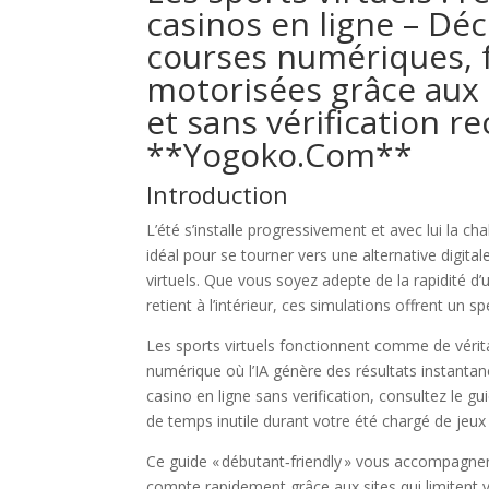
casinos en ligne – Dé
courses numériques, f
motorisées grâce aux 
et sans vérification
**Yogoko.Com**
Introduction
L’été s’installe progressivement et avec lui la ch
idéal pour se tourner vers une alternative digital
virtuels. Que vous soyez adepte de la rapidité d
retient à l’intérieur, ces simulations offrent u
Les sports virtuels fonctionnent comme de vér
numérique où l’IA génère des résultats instantan
casino en ligne sans verification, consultez le gu
de temps inutile durant votre été chargé de jeux
Ce guide « débutant‑friendly » vous accompagner
compte rapidement grâce aux sites qui limitent v