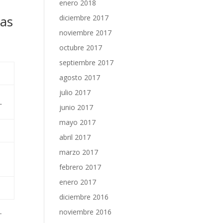
enero 2018
pas
diciembre 2017
noviembre 2017
octubre 2017
septiembre 2017
agosto 2017
julio 2017
L
junio 2017
mayo 2017
abril 2017
marzo 2017
febrero 2017
enero 2017
diciembre 2016
noviembre 2016
­