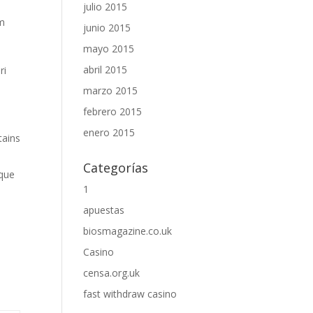
julio 2015
om
junio 2015
mayo 2015
abril 2015
ri
marzo 2015
febrero 2015
enero 2015
tains
Categorías
 que
1
apuestas
e
biosmagazine.co.uk
Casino
censa.org.uk
fast withdraw casino