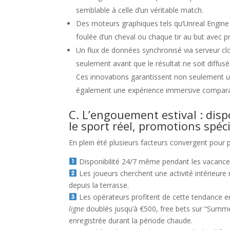
semblable à celle d’un véritable match.
Des moteurs graphiques tels qu’Unreal Engine 
foulée d’un cheval ou chaque tir au but avec pr
Un flux de données synchronisé via serveur c
seulement avant que le résultat ne soit diffus
Ces innovations garantissent non seulement u
également une expérience immersive comparab
C. L’engouement estival : dis
le sport réel, promotions spéc
En plein été plusieurs facteurs convergent pour p
Disponibilité 24/7 même pendant les vacances s
Les joueurs cherchent une activité intérieure r
depuis la terrasse.
Les opérateurs profitent de cette tendance 
ligne
doublés jusqu’à €500, free bets sur “Summe
enregistrée durant la période chaude.