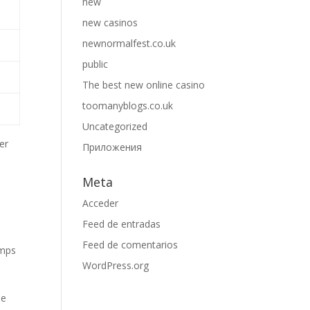
new
new casinos
newnormalfest.co.uk
public
The best new online casino
toomanyblogs.co.uk
Uncategorized
er
Приложения
Meta
Acceder
Feed de entradas
Feed de comentarios
emps
WordPress.org
ue