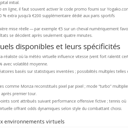
tal initial.
o en ligne
, il faut souvent activer le code promo fourni sur Yoga­ko.c
00 % extra jusqu’à €200 supplémentaire dédié aux paris sportifs
mière mise réelle — par exemple €5 sur un cheval numériquement favo
tats se décident après seulement quatre minutes.
rtuels disponibles et leurs spécificités
réaliste où la météo virtuelle influence vitesse (vent fort ralentit cer
% avec volatilité moyenne.
léatoires basés sur statistiques inventées ; possibilités multiples telles
es comme Monza reconstitués pixel par pixel ; mode “turbo” multipli
 après premier tour.
oints sont attribués suivant performance offensive fictive ; tennis où
irtuelle offrant odds dynamiques selon style du combattant choisi.
ux environnements virtuels