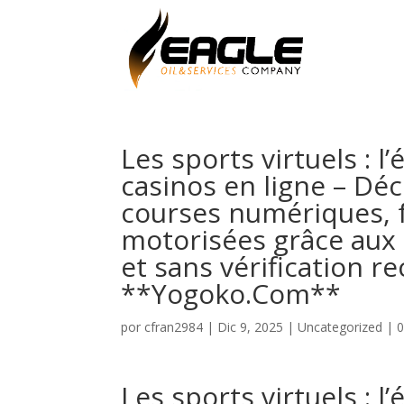
Les sports virtuels : l’
casinos en ligne – Dé
courses numériques, f
motorisées grâce aux 
et sans vérification
**Yogoko.Com**
por
cfran2984
|
Dic 9, 2025
|
Uncategorized
|
0
Les sports virtuels : l’