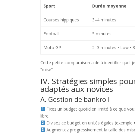
Sport
Durée moyenne
Courses hippiques
3–4 minutes
Football
5 minutes
Moto GP
2–3 minutes • Low • 3
Cette petite comparaison aide à identifier quel 
“mise”.
IV​​. Stratégies simples po
adaptés aux novices
A. Gestion de bankroll
Fixez un budget quotidien limité à ce que vo
libre.
Divisez ce budget en unités égales (exemple €
Augmentez progressivement la taille des mi