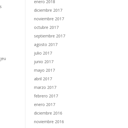
enero 2018
es
diciembre 2017
noviembre 2017
octubre 2017
septiembre 2017
agosto 2017
julio 2017
 jeu
junio 2017
mayo 2017
abril 2017
marzo 2017
febrero 2017
enero 2017
diciembre 2016
noviembre 2016