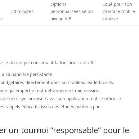
Options
Loué pour son
20 minutes
personnalisées selon
interface mobile
le
niveau VIP
intuitive
 se démarque concernant la fonction cool‑off :
 à sa bannière persistante.
 budgétaires directement dans son tableau leaderboards.
igide qui empêche tout détournement mid‑session.
alement synchronisée avec son application mobile officielle.
s rappels éducatifs issus des études publiées par
ser un tournoi “responsable” pour le