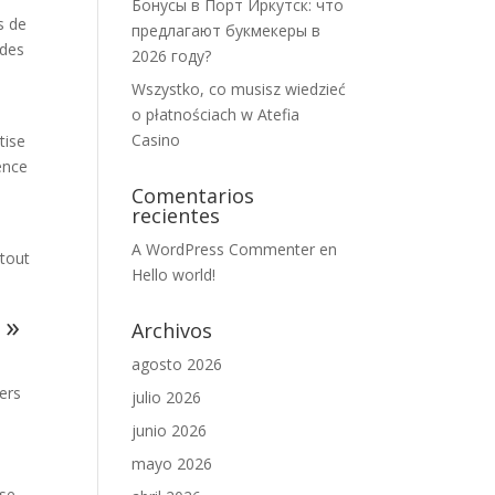
Бонусы в Порт Иркутск: что
s de
предлагают букмекеры в
 des
2026 году?
Wszystko, co musisz wiedzieć
o płatnościach w Atefia
Casino
tise
ence
Comentarios
recientes
A WordPress Commenter
en
 tout
Hello world!
 »
Archivos
agosto 2026
vers
julio 2026
junio 2026
mayo 2026
nse