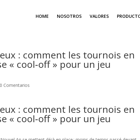
HOME
NOSOTROS
VALORES
PRODUCT
eux : comment les tournois en
e « cool‑off » pour un jeu
0 Comentarios
eux : comment les tournois en
e « cool‑off » pour un jeu
du Nouvel An se mettent déjà en place : moins de temps passé devant