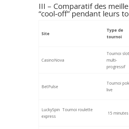
III – Comparatif des meil
“cool‑off” pendant leurs t
Type de
Site
tournoi
Tournoi slo
CasinoNova
multi‐
progressif
Tournoi pok
BetPulse
live
LuckySpin Tournoi roulette
15 minut
express