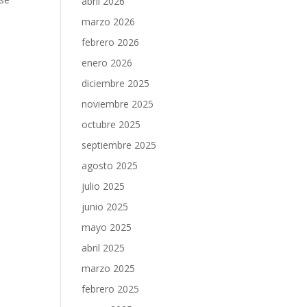
abril 2026
marzo 2026
febrero 2026
enero 2026
diciembre 2025
noviembre 2025
octubre 2025
septiembre 2025
agosto 2025
julio 2025
junio 2025
mayo 2025
abril 2025
marzo 2025
febrero 2025