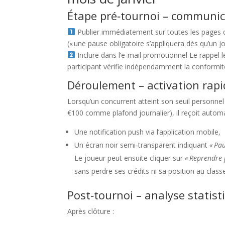
Étape pré‑tournoi – communica
Publier immédiatement sur toutes les pages 
(« une pause obligatoire s’appliquera dès qu’un 
Inclure dans l’e‑mail promotionnel Le rappel l
participant vérifie indépendamment la conformité
Déroulement – activation rapid
Lorsqu’un concurrent atteint son seuil personnel 
€100 comme plafond journalier), il reçoit autom
Une notification push via l’application mobile,
Un écran noir semi‐transparent indiquant
« Pau
Le joueur peut ensuite cliquer sur
« Reprendre 
sans perdre ses crédits ni sa position au clas
Post‑tournoi – analyse statis
Après clôture :