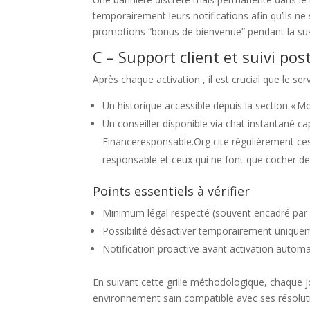
temporairement leurs notifications afin qu’ils ne
promotions “bonus de bienvenue” pendant la su
C – Support client et suivi po
Après chaque activation , il est crucial que le ser
Un historique accessible depuis la section « Mo
Un conseiller disponible via chat instantané c
Financeresponsable.Org cite régulièrement ces
responsable et ceux qui ne font que cocher de
Points essentiels à vérifier
Minimum légal respecté (souvent encadré par l
Possibilité désactiver temporairement unique
Notification proactive avant activation autom
En suivant cette grille méthodologique, chaque j
environnement sain compatible avec ses résolut