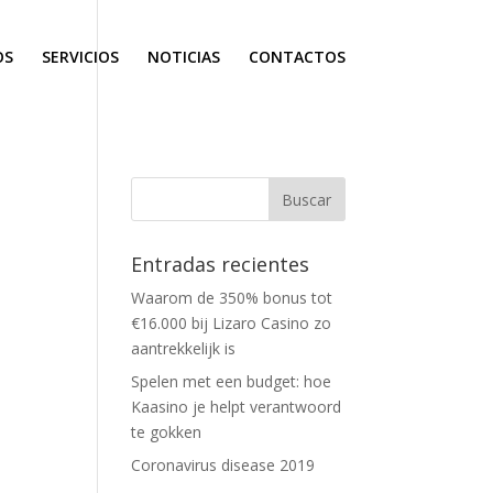
OS
SERVICIOS
NOTICIAS
CONTACTOS
Entradas recientes
Waarom de 350% bonus tot
€16.000 bij Lizaro Casino zo
aantrekkelijk is
Spelen met een budget: hoe
Kaasino je helpt verantwoord
te gokken
Coronavirus disease 2019