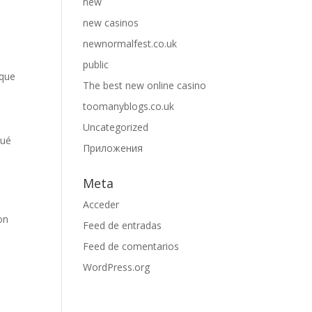
new
new casinos
newnormalfest.co.uk
public
aque
The best new online casino
toomanyblogs.co.uk
Uncategorized
qué
Приложения
Meta
Acceder
on
Feed de entradas
Feed de comentarios
WordPress.org