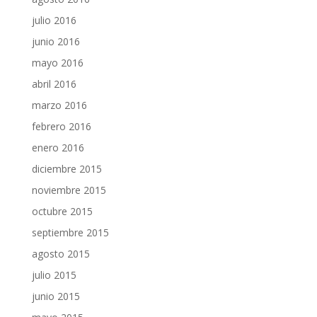
julio 2016
junio 2016
mayo 2016
abril 2016
marzo 2016
febrero 2016
enero 2016
diciembre 2015
noviembre 2015
octubre 2015
septiembre 2015
agosto 2015
julio 2015
junio 2015