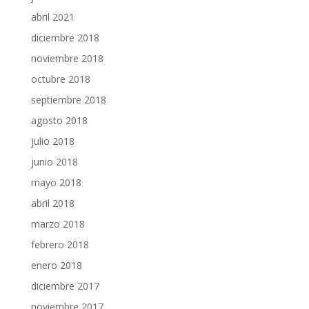
abril 2021
diciembre 2018
noviembre 2018
octubre 2018
septiembre 2018
agosto 2018
julio 2018
junio 2018
mayo 2018
abril 2018
marzo 2018
febrero 2018
enero 2018
diciembre 2017
noviembre 2017