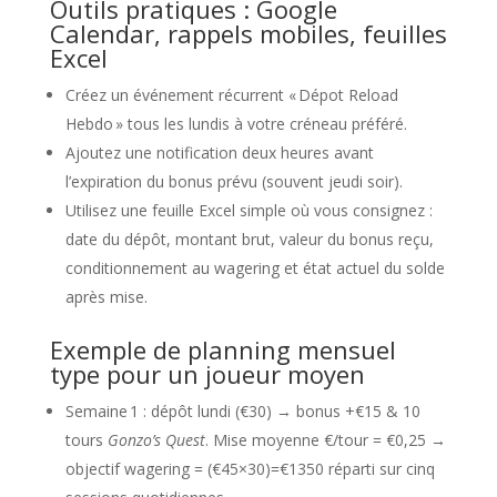
Outils pratiques : Google
Calendar, rappels mobiles, feuilles
Excel
Créez un événement récurrent « Dépot Reload
Hebdo » tous les lundis à votre créneau préféré.
Ajoutez une notification deux heures avant
l’expiration du bonus prévu (souvent jeudi soir).
Utilisez une feuille Excel simple où vous consignez :
date du dépôt, montant brut, valeur du bonus reçu,
conditionnement au wagering et état actuel du solde
après mise.
Exemple de planning mensuel
type pour un joueur moyen
Semaine 1 : dépôt lundi (€30) → bonus +€15 & 10
tours
Gonzo’s Quest
. Mise moyenne €/tour = €0,25 →
objectif wagering = (€45×30)=€1350 réparti sur cinq