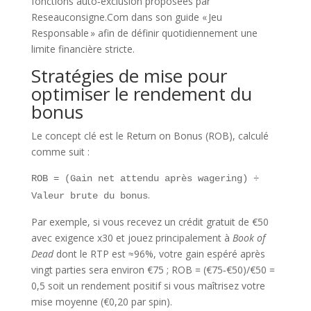
fonctions auto‑exclusion proposées par
Reseauconsigne.Com dans son guide « Jeu
Responsable » afin de définir quotidiennement une
limite financière stricte.
Stratégies de mise pour
optimiser le rendement du
bonus
Le concept clé est le Return on Bonus (ROB), calculé
comme suit :
ROB = (Gain net attendu après wagering) ÷
.
Valeur brute du bonus
Par exemple, si vous recevez un crédit gratuit de €50
avec exigence x30 et jouez principalement à
Book of
Dead
dont le RTP est ≈96%, votre gain espéré après
vingt parties sera environ €75 ; ROB = (€75‑€50)/€50 =
0,5 soit un rendement positif si vous maîtrisez votre
mise moyenne (€0,20 par spin).