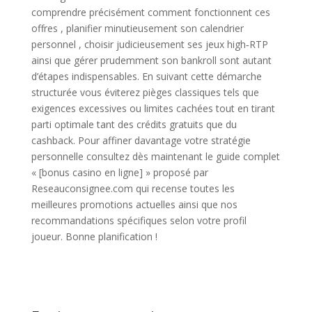
comprendre précisément comment fonctionnent ces
offres , planifier minutieusement son calendrier
personnel , choisir judicieusement ses jeux high‑RTP
ainsi que gérer prudemment son bankroll sont autant
d’étapes indispensables. En suivant cette démarche
structurée vous éviterez pièges classiques tels que
exigences excessives ou limites cachées tout en tirant
parti optimale tant des crédits gratuits que du
cashback. Pour affiner davantage votre stratégie
personnelle consultez dès maintenant le guide complet
« [bonus casino en ligne] » proposé par
Reseauconsignee.com qui recense toutes les
meilleures promotions actuelles ainsi que nos
recommandations spécifiques selon votre profil
joueur. Bonne planification !