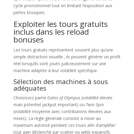
cycle promotionnel tout en limitant l’exposition aux
pertes brusques.
Exploiter les tours gratuits
inclus dans les reload
bonuses
Les tours gratuits représentent souvent plus qu’une
simple distraction visuelle ; ils peuvent générer un profit
réel lorsqu’ils sont joués judicieusement sur une
machine adaptée à leur volatilité spécifique.
Sélection des machines à sous
adéquates
Choisissez parmi
Gates of Olympus
(volatilité élevée
mais potentiel jackpot important) ou
Twin Spin
(volatilité moyenne avec contributions élevées aux
mises). La règle générale consiste à miser au
maximum autorisé pendant ces tours afin d’amplifier
tout gain déclenché par scatter ou wilds expansifs.