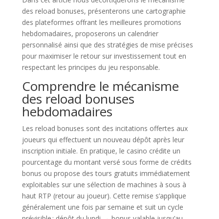
des reload bonuses, présenterons une cartographie
des plateformes offrant les meilleures promotions
hebdomadaires, proposerons un calendrier
personnalisé ainsi que des stratégies de mise précises
pour maximiser le retour sur investissement tout en
respectant les principes du jeu responsable.
Comprendre le mécanisme
des reload bonuses
hebdomadaires
Les reload bonuses sont des incitations offertes aux
joueurs qui effectuent un nouveau dépôt après leur
inscription initiale. En pratique, le casino crédite un
pourcentage du montant versé sous forme de crédits
bonus ou propose des tours gratuits immédiatement
exploitables sur une sélection de machines à sous à
haut RTP (retour au joueur). Cette remise s’applique
généralement une fois par semaine et suit un cycle
prévisible : dépôt du lundi → bonus valable jusqu’au