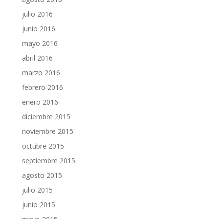
julio 2016
junio 2016
mayo 2016
abril 2016
marzo 2016
febrero 2016
enero 2016
diciembre 2015
noviembre 2015
octubre 2015
septiembre 2015
agosto 2015
julio 2015
junio 2015