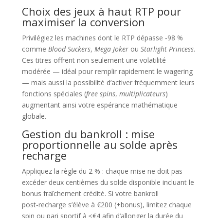
Choix des jeux à haut RTP pour
maximiser la conversion
Privilégiez les machines dont le RTP dépasse ‑98 %
comme
Blood Suckers
,
Mega Joker
ou
Starlight Princess
.
Ces titres offrent non seulement une volatilité
modérée — idéal pour remplir rapidement le wagering
— mais aussi la possibilité d’activer fréquemment leurs
fonctions spéciales (
free spins
,
multiplicateurs
)
augmentant ainsi votre espérance mathématique
globale.
Gestion du bankroll : mise
proportionnelle au solde après
recharge
Appliquez la règle du 2 % : chaque mise ne doit pas
excéder deux centièmes du solde disponible incluant le
bonus fraîchement crédité. Si votre bankroll
post‑recharge s’élève à €200 (+bonus), limitez chaque
spin ou pari sportif à ≤€4 afin d’allonger la durée du