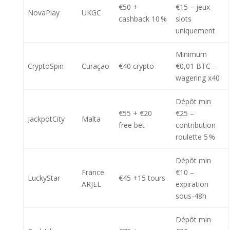
€50 +
€15 – jeux
NovaPlay
UKGC
cashback 10 %
slots
uniquement
Minimum
CryptoSpin
Curaçao
€40 crypto
€0,01 BTC –
wagering x40
Dépôt min
€55 + €20
€25 –
JackpotCity
Malta
free bet
contribution
roulette 5 %
Dépôt min
France
€10 –
LuckyStar
€45 +15 tours
ARJEL
expiration
sous‑48h
Dépôt min