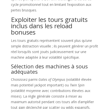
cycle promotionnel tout en limitant l’exposition aux
pertes brusques.
Exploiter les tours gratuits
inclus dans les reload
bonuses
Les tours gratuits représentent souvent plus qu’une
simple distraction visuelle ; ils peuvent générer un profit
réel lorsqu’ils sont joués judicieusement sur une
machine adaptée à leur volatilité spécifique.
Sélection des machines à sous
adéquates
Choisissez parmi
Gates of Olympus
(volatilité élevée
mais potentiel jackpot important) ou
Twin Spin
(volatilité moyenne avec contributions élevées aux
mises). La règle générale consiste à miser au
maximum autorisé pendant ces tours afin d’amplifier
tout gain déclenché par scatter ou wilds expansifs.