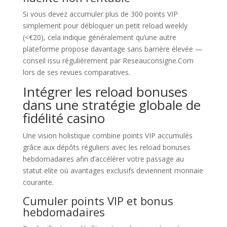
Si vous devez accumuler plus de 300 points VIP
simplement pour débloquer un petit reload weekly
(<€20), cela indique généralement qu’une autre
plateforme propose davantage sans barrière élevée —
conseil issu régulièrement par Reseauconsigne.Com
lors de ses revues comparatives.
Intégrer les reload bonuses
dans une stratégie globale de
fidélité casino
Une vision holistique combine points VIP accumulés
grâce aux dépôts réguliers avec les reload bonuses
hebdomadaires afin d’accélérer votre passage au
statut elite où avantages exclusifs deviennent monnaie
courante.
Cumuler points VIP et bonus
hebdomadaires