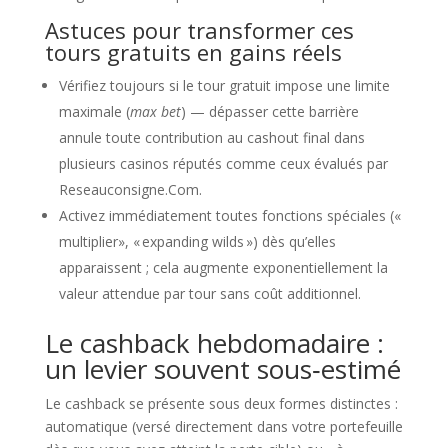
Astuces pour transformer ces
tours gratuits en gains réels
Vérifiez toujours si le tour gratuit impose une limite
maximale (
max bet
) — dépasser cette barrière
annule toute contribution au cashout final dans
plusieurs casinos réputés comme ceux évalués par
Reseauconsigne.Com.
Activez immédiatement toutes fonctions spéciales («
multiplier», « expanding wilds ») dès qu’elles
apparaissent ; cela augmente exponentiellement la
valeur attendue par tour sans coût additionnel.
Le cashback hebdomadaire :
un levier souvent sous‑estimé
Le cashback se présente sous deux formes distinctes :
automatique (versé directement dans votre portefeuille