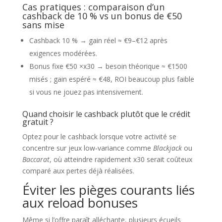
Cas pratiques : comparaison d’un
cashback de 10 % vs un bonus de €50
sans mise
Cashback 10 % → gain réel ≈ €9–€12 après
exigences modérées.
Bonus fixe €50 ×x30 → besoin théorique ≈ €1500
misés ; gain espéré ≈ €48, ROI beaucoup plus faible
si vous ne jouez pas intensivement.
Quand choisir le cashback plutôt que le crédit
gratuit ?
Optez pour le cashback lorsque votre activité se
concentre sur jeux low‑variance comme
Blackjack
ou
Baccarat
, où atteindre rapidement x30 serait coûteux
comparé aux pertes déjà réalisées.
Éviter les pièges courants liés
aux reload bonuses
Même si l’offre paraît alléchante, plusieurs écueils