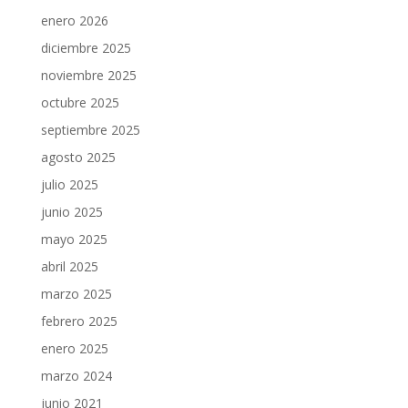
enero 2026
diciembre 2025
noviembre 2025
octubre 2025
septiembre 2025
agosto 2025
julio 2025
junio 2025
mayo 2025
abril 2025
marzo 2025
febrero 2025
enero 2025
marzo 2024
junio 2021