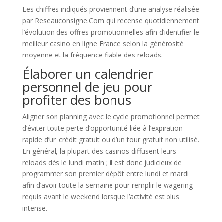
Les chiffres indiqués proviennent d’une analyse réalisée
par Reseauconsigne.Com qui recense quotidiennement
l’évolution des offres promotionnelles afin d’identifier le
meilleur casino en ligne France selon la générosité
moyenne et la fréquence fiable des reloads.
Élaborer un calendrier
personnel de jeu pour
profiter des bonus
Aligner son planning avec le cycle promotionnel permet
d’éviter toute perte d’opportunité liée à l’expiration
rapide d’un crédit gratuit ou d’un tour gratuit non utilisé.
En général, la plupart des casinos diffusent leurs
reloads dès le lundi matin ; il est donc judicieux de
programmer son premier dépôt entre lundi et mardi
afin d’avoir toute la semaine pour remplir le wagering
requis avant le weekend lorsque l’activité est plus
intense.