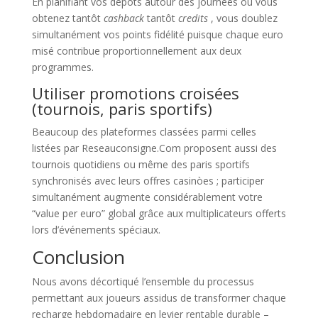
En planifiant vos dépôts autour des journées où vous
obtenez tantôt
cashback
tantôt
credits
, vous doublez
simultanément vos points fidélité puisque chaque euro
misé contribue proportionnellement aux deux
programmes.
Utiliser promotions croisées
(tournois, paris sportifs)
Beaucoup des plateformes classées parmi celles
listées par Reseauconsigne.Com proposent aussi des
tournois quotidiens ou même des paris sportifs
synchronisés avec leurs offres casinòes ; participer
simultanément augmente considérablement votre
“value per euro” global grâce aux multiplicateurs offerts
lors d’événements spéciaux.
Conclusion
Nous avons décortiqué l’ensemble du processus
permettant aux joueurs assidus de transformer chaque
recharge hebdomadaire en levier rentable durable –