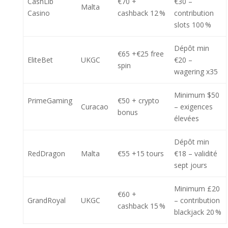
CashLib
€70 +
€30 –
Malta
Casino
cashback 12 %
contribution
slots 100 %
Dépôt min
€65 +€25 free
EliteBet
UKGC
€20 –
spin
wagering x35
Minimum $50
PrimeGaming
€50 + crypto
Curacao
– exigences
bonus
élevées
Dépôt min
RedDragon
Malta
€55 +15 tours
€18 – validité
sept jours
Minimum £20
€60 +
GrandRoyal
UKGC
– contribution
cashback 15 %
blackjack 20 %