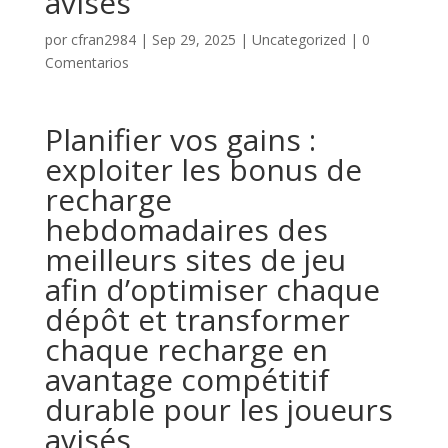
avisés
por
cfran2984
|
Sep 29, 2025
|
Uncategorized
|
0
Comentarios
Planifier vos gains :
exploiter les bonus de
recharge
hebdomadaires des
meilleurs sites de jeu
afin d’optimiser chaque
dépôt et transformer
chaque recharge en
avantage compétitif
durable pour les joueurs
avisés