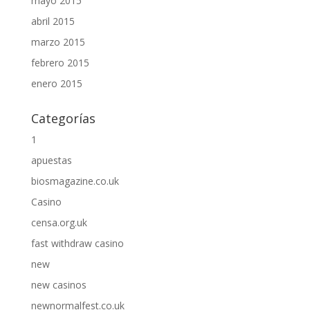
mayo 2015
abril 2015
marzo 2015
febrero 2015
enero 2015
Categorías
1
apuestas
biosmagazine.co.uk
Casino
censa.org.uk
fast withdraw casino
new
new casinos
newnormalfest.co.uk