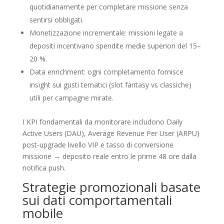
quotidianamente per completare missione senza
sentirsi obbligati.
Monetizzazione incrementale: missioni legate a
depositi incentivano spendite medie superiori del 15–
20 %.
Data enrichment: ogni completamento fornisce
insight sui gusti tematici (slot fantasy vs classiche)
utili per campagne mirate.
I KPI fondamentali da monitorare includono Daily
Active Users (DAU), Average Revenue Per User (ARPU)
post‑upgrade livello VIP e tasso di conversione
missione → deposito reale entro le prime 48 ore dalla
notifica push.
Strategie promozionali basate
sui dati comportamentali
mobile