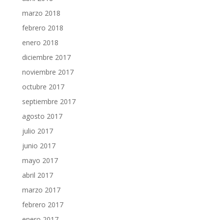
marzo 2018
febrero 2018
enero 2018
diciembre 2017
noviembre 2017
octubre 2017
septiembre 2017
agosto 2017
julio 2017
junio 2017
mayo 2017
abril 2017
marzo 2017
febrero 2017
enero 2017