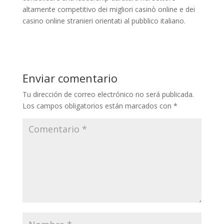
altamente competitivo dei migliori casinò online e dei
casino online stranieri orientati al pubblico italiano.
Enviar comentario
Tu dirección de correo electrónico no será publicada.
Los campos obligatorios están marcados con
*