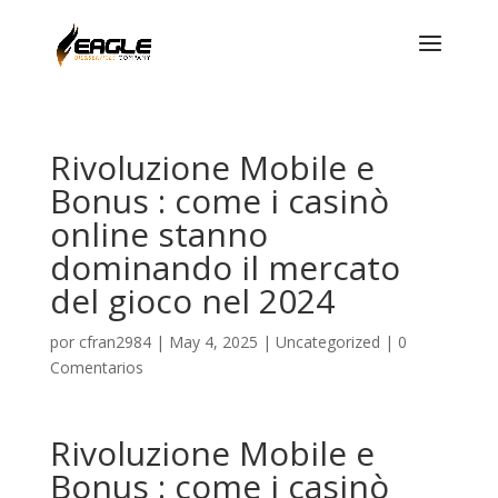
Rivoluzione Mobile e
Bonus : come i casinò
online stanno
dominando il mercato
del gioco nel 2024
por
cfran2984
|
May 4, 2025
|
Uncategorized
|
0
Comentarios
Rivoluzione Mobile e
Bonus : come i casinò