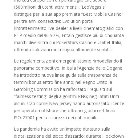
i 500 milioni di utenti attivi mensili; LeoVegas si
distingue per la sua app premiata “Best Mobile Casino”
per tre anni consecutivi; Evolution porta
l’intrattenimento live‑dealer a livelli cinematografici con
RTP medio del 96‑97 %; Entain gestisce più di cinquanta
marchi diversi tra cui PokerStars Casino e Unibet Italia,
offrendo soluzioni multi‑lingua altamente scalabili.
Le regolamentazioni emergenti stanno rimodellando il
panorama competitivo. In Italia l’Agenzia delle Dogane
ha introdotto nuove linee guida sulla trasparenza dei
termini bonus entro fine anno; nel Regno Unito la
Gambling Commission ha rafforzato i requisiti sul
“fairness testing” degli algoritmi RNG; negli Stati Uniti
alcuni stati come New Jersey hanno autorizzato licenze
per operatori offshore che offrono giochi certificati
ISO‑27001 per la sicurezza dei dati mobili.
La pandemia ha avuto un impatto duraturo sulla
digitalizzazione del gioco d’azzardo: durante i lockdown