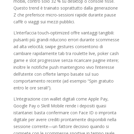
mobili, contro solo 32 % su desktop o console fisse.
Questo trend è trainato soprattutto dalla generazione
Z che preferisce micro‑sessioni rapide durante pause
caffè o viaggi sui mezzi pubblici.
L’interfaccia touch‑optimized offre vantaggi tangibili:
pulsanti più grandi riducono errori durante scommesse
ad alta velocità; swipe gestures consentono di
cambiare rapidamente tab tra roulette live, poker cash
game e slot progressive senza ricaricare pagine intere;
inoltre le notifiche push mantengono vivo l’interesse
dell’utente con offerte lampo basate sul suo
comportamento recente (ad esempio “Spin gratuito
entro le ore serali”).
L’integrazione con wallet digitali come Apple Pay,
Google Pay o Skrill Mobile rende i depositi quasi
istantanei: basta confermare con Face ID o impronta
digitale per avere crediti prontamente disponibili nella
sessione corrente—un fattore decisivo quando si
compete con le scommesse sportive in tempo reale