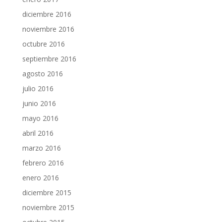
diciembre 2016
noviembre 2016
octubre 2016
septiembre 2016
agosto 2016
julio 2016
junio 2016
mayo 2016
abril 2016
marzo 2016
febrero 2016
enero 2016
diciembre 2015
noviembre 2015