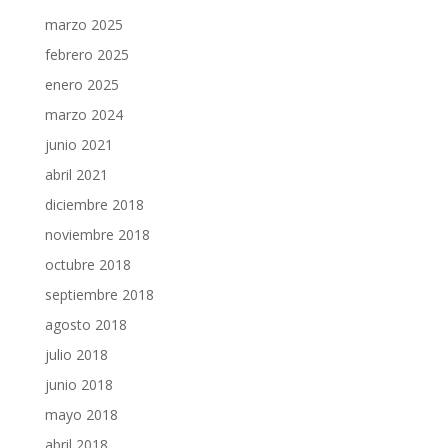
marzo 2025
febrero 2025
enero 2025
marzo 2024
junio 2021
abril 2021
diciembre 2018
noviembre 2018
octubre 2018
septiembre 2018
agosto 2018
julio 2018
junio 2018
mayo 2018
abril 2018