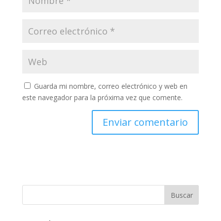
Guarda mi nombre, correo electrónico y web en
este navegador para la próxima vez que comente.