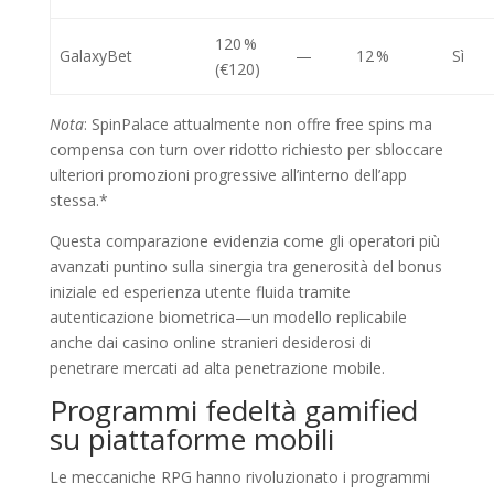
120 %
GalaxyBet
—
12 %
Sì
(€120)
Nota
: SpinPalace attualmente non offre free spins ma
compensa con turn over ridotto richiesto per sbloccare
ulteriori promozioni progressive all’interno dell’app
stessa.*
Questa comparazione evidenzia come gli operatori più
avanzati puntino sulla sinergia tra generosità del bonus
iniziale ed esperienza utente fluida tramite
autenticazione biometrica—un modello replicabile
anche dai casino online stranieri desiderosi di
penetrare mercati ad alta penetrazione mobile.
Programmi fedeltà gamified
su piattaforme mobili
Le meccaniche RPG hanno rivoluzionato i programmi