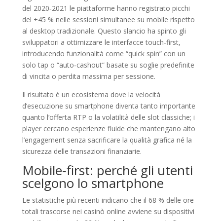
del 2020‑2021 le piattaforme hanno registrato picchi
del +45 % nelle sessioni simultanee su mobile rispetto
al desktop tradizionale. Questo slancio ha spinto gli
sviluppatori a ottimizzare le interfacce touch‑first,
introducendo funzionalità come “quick spin” con un
solo tap o “auto‑cashout” basate su soglie predefinite
di vincita o perdita massima per sessione.
Il risultato è un ecosistema dove la velocità
d’esecuzione su smartphone diventa tanto importante
quanto l’offerta RTP o la volatilità delle slot classiche; i
player cercano esperienze fluide che mantengano alto
l’engagement senza sacrificare la qualità grafica né la
sicurezza delle transazioni finanziarie.
Mobile‑first: perché gli utenti
scelgono lo smartphone
Le statistiche più recenti indicano che il 68 % delle ore
totali trascorse nei casinò online avviene su dispositivi