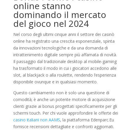
online stanno
dominando il mercato
del gioco nel 2024
Nel corso degli ultimi cinque anni il settore dei casinò
online ha registrato una crescita esponenziale, spinta
da innovazioni tecnologiche e da una domanda di
intrattenimento digitale sempre più affamata di novità.
Il passaggio dal tradizionale desktop al mobile‑gaming
ha trasformato il modo in cui i giocatori accedono alle
slot, al blackjack o alla roulette, rendendo l’esperienza
disponibile ovunque e in qualsiasi momento.
Questo cambiamento non è solo una questione di
comodità; è anche un potente motore di acquisizione
clienti grazie ai bonus progettati specificamente per gli
schermi touch. Per chi vuole approfondire le offerte dei
casino italiani non AAMS
, la piattaforma Edenparc.Eu
fornisce recensioni dettagliate e confronti aggiornati.