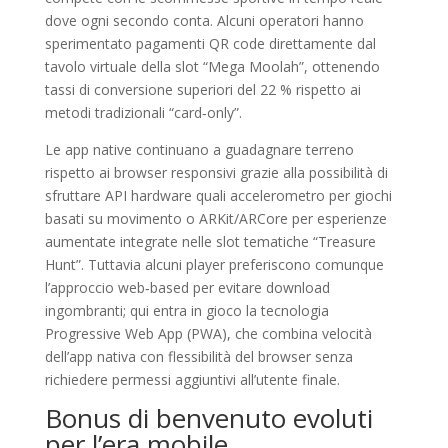
dove ogni secondo conta. Alcuni operatori hanno
sperimentato pagamenti QR code direttamente dal
tavolo virtuale della slot “Mega Moolah”, ottenendo
tassi di conversione superiori del 22 % rispetto ai
metodi tradizionali “card‑only”.
Le app native continuano a guadagnare terreno
rispetto ai browser responsivi grazie alla possibilità di
sfruttare API hardware quali accelerometro per giochi
basati su movimento o ARKit/ARCore per esperienze
aumentate integrate nelle slot tematiche “Treasure
Hunt”. Tuttavia alcuni player preferiscono comunque
l’approccio web‑based per evitare download
ingombranti; qui entra in gioco la tecnologia
Progressive Web App (PWA), che combina velocità
dell’app nativa con flessibilità del browser senza
richiedere permessi aggiuntivi all’utente finale.
Bonus di benvenuto evoluti
per l’era mobile