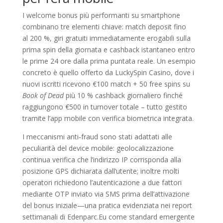
I welcome bonus più performanti su smartphone
combinano tre elementi chiave: match deposit fino
al 200 %, giri gratuiti immediatamente erogabili sulla
prima spin della giornata e cashback istantaneo entro
le prime 24 ore dalla prima puntata reale. Un esempio
concreto è quello offerto da LuckySpin Casino, dove i
nuovi iscritti ricevono €100 match + 50 free spins su
Book of Dead
più 10 % cashback giornaliero finché
raggiungono €500 in turnover totale – tutto gestito
tramite l’app mobile con verifica biometrica integrata.
I meccanismi anti‑fraud sono stati adattati alle
peculiarità del device mobile: geolocalizzazione
continua verifica che l’indirizzo IP corrisponda alla
posizione GPS dichiarata dall’utente; inoltre molti
operatori richiedono l’autenticazione a due fattori
mediante OTP inviato via SMS prima dell’attivazione
del bonus iniziale—una pratica evidenziata nei report
settimanali di Edenparc.Eu come standard emergente