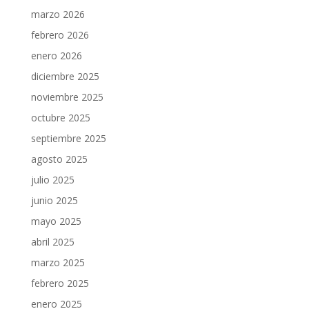
marzo 2026
febrero 2026
enero 2026
diciembre 2025
noviembre 2025
octubre 2025
septiembre 2025
agosto 2025
julio 2025
junio 2025
mayo 2025
abril 2025
marzo 2025
febrero 2025
enero 2025