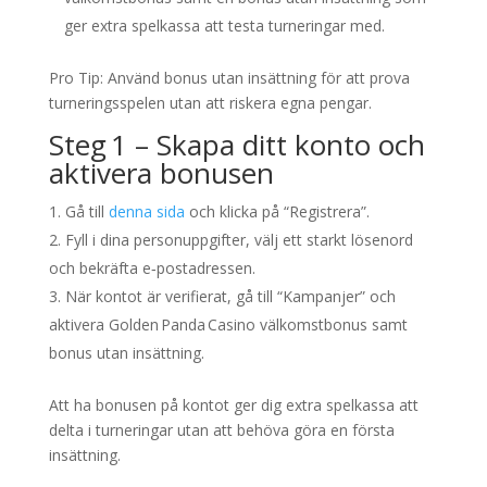
ger extra spelkassa att testa turneringar med.
Pro Tip: Använd bonus utan insättning för att prova
turneringsspelen utan att riskera egna pengar.
Steg 1 – Skapa ditt konto och
aktivera bonusen
Gå till
denna sida
och klicka på “Registrera”.
Fyll i dina personuppgifter, välj ett starkt lösenord
och bekräfta e‑postadressen.
När kontot är verifierat, gå till “Kampanjer” och
aktivera Golden Panda Casino välkomstbonus samt
bonus utan insättning.
Att ha bonusen på kontot ger dig extra spelkassa att
delta i turneringar utan att behöva göra en första
insättning.