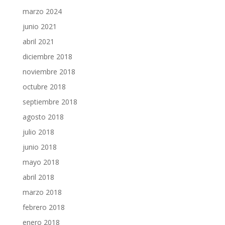
marzo 2024
junio 2021
abril 2021
diciembre 2018
noviembre 2018
octubre 2018
septiembre 2018
agosto 2018
julio 2018
junio 2018
mayo 2018
abril 2018
marzo 2018
febrero 2018
enero 2018