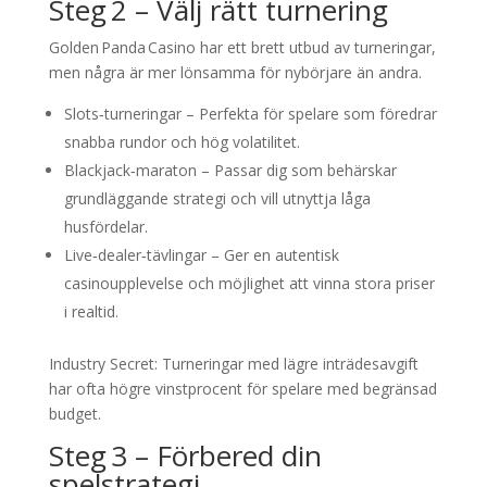
Steg 2 – Välj rätt turnering
Golden Panda Casino har ett brett utbud av turneringar,
men några är mer lönsamma för nybörjare än andra.
Slots‑turneringar – Perfekta för spelare som föredrar
snabba rundor och hög volatilitet.
Blackjack‑maraton – Passar dig som behärskar
grundläggande strategi och vill utnyttja låga
husfördelar.
Live‑dealer‑tävlingar – Ger en autentisk
casinoupplevelse och möjlighet att vinna stora priser
i realtid.
Industry Secret: Turneringar med lägre inträdesavgift
har ofta högre vinstprocent för spelare med begränsad
budget.
Steg 3 – Förbered din
spelstrategi