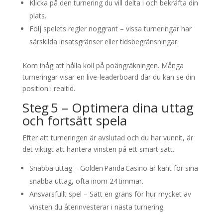
Klicka på den turnering du vill delta i och bekräfta din
plats.
Följ spelets regler noggrant – vissa turneringar har
särskilda insatsgränser eller tidsbegränsningar.
Kom ihåg att hålla koll på poängräkningen. Många
turneringar visar en live‑leaderboard där du kan se din
position i realtid.
Steg 5 – Optimera dina uttag
och fortsätt spela
Efter att turneringen är avslutad och du har vunnit, är
det viktigt att hantera vinsten på ett smart sätt.
Snabba uttag – Golden Panda Casino är känt för sina
snabba uttag, ofta inom 24 timmar.
Ansvarsfullt spel – Sätt en gräns för hur mycket av
vinsten du återinvesterar i nästa turnering.