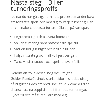
Nästa steg – Bli en
turneringsproffs
Nu när du har gått igenom hela processen är det bara
att fortsätta spela och lära dig av varje turnering. Här
är en snabb checklista för att hålla dig på rätt spår:
Registrera dig och aktivera bonusen.
Välj en turnering som matchar din spelstil.
Sätt en tydlig budget och håll dig till den.
Följ din strategi och håll koll på poängen.
Ta ut vinster snabbt och spela ansvarsfullt.
Genom att följa dessa steg och utnyttja
Golden Panda Casino’s starka sidor – snabba uttag,
pålitlig licens och ett brett spelutbud – ökar du dina
chanser att nå topplistorna i framtida turneringar.
Lycka till och må turen vara med dig!