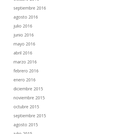
septiembre 2016
agosto 2016
julio 2016
junio 2016
mayo 2016
abril 2016
marzo 2016
febrero 2016
enero 2016
diciembre 2015
noviembre 2015
octubre 2015
septiembre 2015
agosto 2015
julio 2015