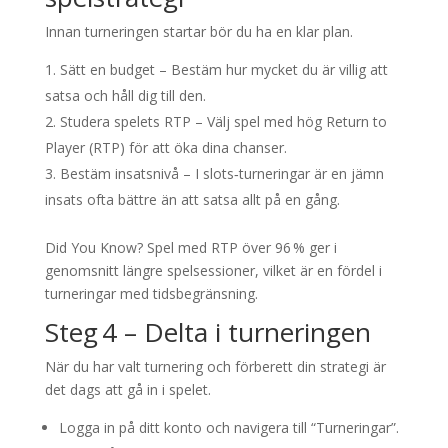
Innan turneringen startar bör du ha en klar plan.
Sätt en budget – Bestäm hur mycket du är villig att
satsa och håll dig till den.
Studera spelets RTP – Välj spel med hög Return to
Player (RTP) för att öka dina chanser.
Bestäm insatsnivå – I slots‑turneringar är en jämn
insats ofta bättre än att satsa allt på en gång.
Did You Know? Spel med RTP över 96 % ger i
genomsnitt längre spelsessioner, vilket är en fördel i
turneringar med tidsbegränsning.
Steg 4 – Delta i turneringen
När du har valt turnering och förberett din strategi är
det dags att gå in i spelet.
Logga in på ditt konto och navigera till “Turneringar”.