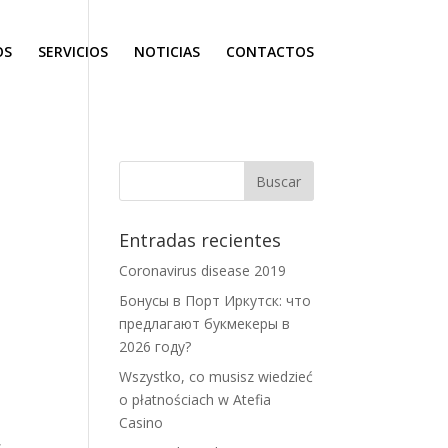
OS
SERVICIOS
NOTICIAS
CONTACTOS
Entradas recientes
Coronavirus disease 2019
Бонусы в Порт Иркутск: что
предлагают букмекеры в
2026 году?
Wszystko, co musisz wiedzieć
o płatnościach w Atefia
Casino
s