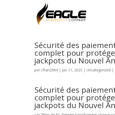
Sécurité des paiement
complet pour protéger
jackpots du Nouvel A
por
cfran2984
|
Jun 11, 2025
|
Uncategorized
|
Sécurité des paiement
complet pour protéger
jackpots du Nouvel A
Les fêtes de fin d’année transforment chaque soi