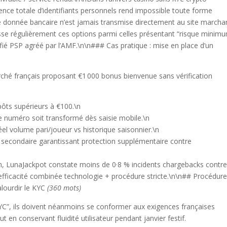
ce totale d’identifiants personnels rend impossible toute forme
ne donnée bancaire n’est jamais transmise directement au site marcha
sse régulièrement ces options parmi celles présentant “risque minim
ifié PSP agréé par l’AMF.\n\n### Cas pratique : mise en place d’un
hé français proposant €1 000 bonus bienvenue sans vérification
ôts supérieurs à €100.\n
e numéro soit transformé dès saisie mobile.\n
el volume pari/joueur vs historique saisonnier.\n
econdaire garantissant protection supplémentaire contre
n, LunaJackpot constate moins de 0·8 % incidents chargebacks contr
efficacité combinée technologie + procédure stricte.\n\n## Procédur
 alourdir le KYC
(360 mots)
YC”, ils doivent néanmoins se conformer aux exigences françaises
t en conservant fluidité utilisateur pendant janvier festif.