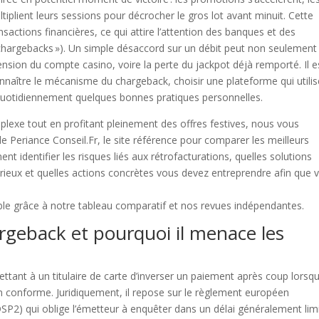
tiplient leurs sessions pour décrocher le gros lot avant minuit. Cette
ctions financières, ce qui attire l’attention des banques et des
« chargebacks »). Un simple désaccord sur un débit peut non seulement
ension du compte casino, voire la perte du jackpot déjà remporté. Il e
onnaître le mécanisme du chargeback, choisir une plateforme qui utilis
 quotidiennement quelques bonnes pratiques personnelles.
plexe tout en profitant pleinement des offres festives, nous vous
de Periance Conseil.Fr, le site référence pour comparer les meilleurs
t identifier les risques liés aux rétrofacturations, quelles solutions
rieux et quelles actions concrètes vous devez entreprendre afin que 
ble grâce à notre tableau comparatif et nos revues indépendantes.
geback et pourquoi il menace les
ant à un titulaire de carte d’inverser un paiement après coup lorsqu’
n conforme. Juridiquement, il repose sur le règlement européen
DSP2) qui oblige l’émetteur à enquêter dans un délai généralement lim