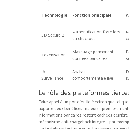
Technologie
Fonction principale
A
Authentification forte lors
R
3D Secure 2
du checkout
c
Masquage permanent
P
Tokenisation
données bancaires
s
IA
Analyse
D
Surveillance
comportementale live
s
Le rôle des plateformes tierc
Faire appel à un portefeuille électronique tel q
apporte deux bénéfices majeurs : premièrement 
informations bancaires restent cachées derrière 
mécanisme anti‑chargeback intégré—par exemple 
contestations tant que vous fournissez preuves l