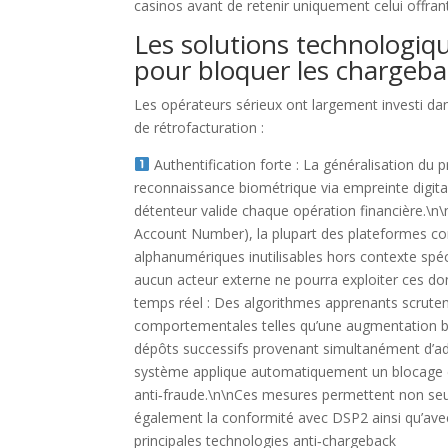
casinos avant de retenir uniquement celui offran
Les solutions technologiq
pour bloquer les chargeba
Les opérateurs sérieux ont largement investi dan
de rétrofacturation :
Authentification forte : La généralisation du
reconnaissance biométrique via empreinte digital
détenteur valide chaque opération financière.\n\
Account Number), la plupart des plateformes co
alphanumériques inutilisables hors contexte spéc
aucun acteur externe ne pourra exploiter ces do
temps réel : Des algorithmes apprenants scrutent
comportementales telles qu’une augmentation b
dépôts successifs provenant simultanément d’ad
système applique automatiquement un blocage co
anti‑fraude.\n\nCes mesures permettent non seul
également la conformité avec DSP2 ainsi qu’av
principales technologies anti‑chargeback