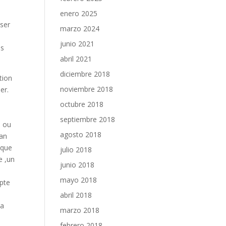
enero 2025
oser
marzo 2024
junio 2021
es
abril 2021
diciembre 2018
tion
noviembre 2018
er.
octubre 2018
septiembre 2018
n ou
agosto 2018
ran
nque
julio 2018
e ,un
junio 2018
mayo 2018
mpte
s
abril 2018
la
marzo 2018
s
febrero 2018