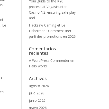
Your guide to the KYC
un
process at VegasHunter
Casino NZ: ensuring safe play
and
ont
s. Le
Hacksaw Gaming et Le
Fisherman : Comment tirer
parti des promotions en 2026
Comentarios
recientes
A WordPress Commenter
en
Hello world!
rs
Archivos
agosto 2026
 en
julio 2026
n
junio 2026
mayo 2026