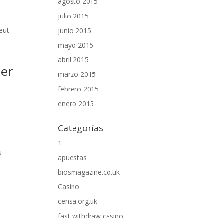
agosto 2015
julio 2015
eut
junio 2015
mayo 2015
abril 2015
ter
marzo 2015
febrero 2015
enero 2015
e
Categorías
1
s
apuestas
biosmagazine.co.uk
Casino
censa.org.uk
fast withdraw casino