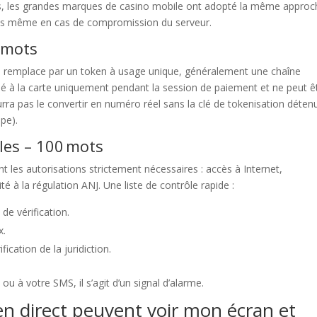
is, les grandes marques de casino mobile ont adopté la même approc
ées même en cas de compromission du serveur.
 mots
le remplace par un token à usage unique, généralement une chaîne
ié à la carte uniquement pendant la session de paiement et ne peut ê
 pourra pas le convertir en numéro réel sans la clé de tokenisation déten
pe).
les – 100 mots
 les autorisations strictement nécessaires : accès à Internet,
é à la régulation ANJ. Une liste de contrôle rapide :
e vérification.
x.
fication de la juridiction.
ou à votre SMS, il s’agit d’un signal d’alarme.
en direct peuvent voir mon écran et