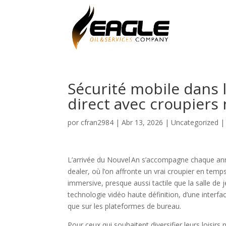
Sécurité mobile dans l
direct avec croupiers
por
cfran2984
|
Abr 13, 2026
|
Uncategorized
L’arrivée du Nouvel An s’accompagne chaque ann
dealer, où l’on affronte un vrai croupier en te
immersive, presque aussi tactile que la salle de 
technologie vidéo haute définition, d’une interfa
que sur les plateformes de bureau.
Pour ceux qui souhaitent diversifier leurs loisirs