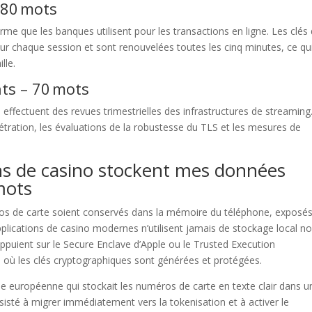
 80 mots
e que les banques utilisent pour les transactions en ligne. Les clés
ur chaque session et sont renouvelées toutes les cinq minutes, ce qu
lle.
ts – 70 mots
ctuent des revues trimestrielles des infrastructures de streaming
nétration, les évaluations de la robustesse du TLS et les mesures de
ons de casino stockent mes données
mots
os de carte soient conservés dans la mémoire du téléphone, exposés
applications de casino modernes n’utilisent jamais de stockage local n
s’appuient sur le Secure Enclave d’Apple ou le Trusted Execution
 où les clés cryptographiques sont générées et protégées.
me européenne qui stockait les numéros de carte en texte clair dans u
sisté à migrer immédiatement vers la tokenisation et à activer le