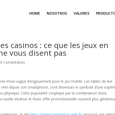
HOME
NOSOTROS
VALORES
PRODUCT
es casinos : ce que les jeux en
 ne vous disent pas
|
0 Comentarios
ée d’une vague d’engouement pour le jeu mobile. Les tables de live
mps réel depuis son smartphone, sont devenues le symbole d’une expér
jeu physique. Cette popularité s’explique par la combinaison d’une
ce tactile intuitive et d’une offre promotionnelle souvent plus généreu
 numériques, le site
https://www.badminton-web.fr/
propose une sélec