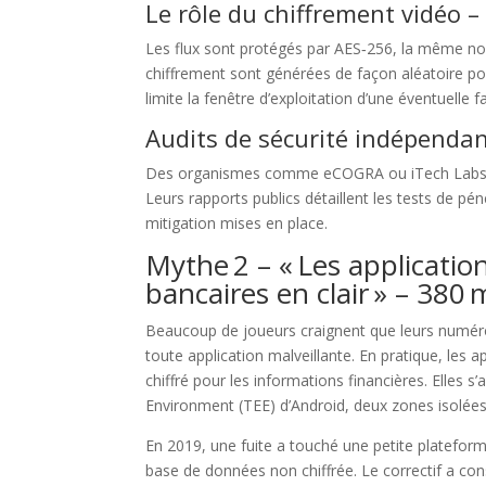
Le rôle du chiffrement vidéo –
Les flux sont protégés par AES‑256, la même norm
chiffrement sont générées de façon aléatoire po
limite la fenêtre d’exploitation d’une éventuelle fai
Audits de sécurité indépendan
Des organismes comme eCOGRA ou iTech Labs effe
Leurs rapports publics détaillent les tests de pé
mitigation mises en place.
Mythe 2 – « Les applicati
bancaires en clair » – 380 
Beaucoup de joueurs craignent que leurs numér
toute application malveillante. En pratique, les 
chiffré pour les informations financières. Elles 
Environment (TEE) d’Android, deux zones isolées
En 2019, une fuite a touché une petite platefor
base de données non chiffrée. Le correctif a con