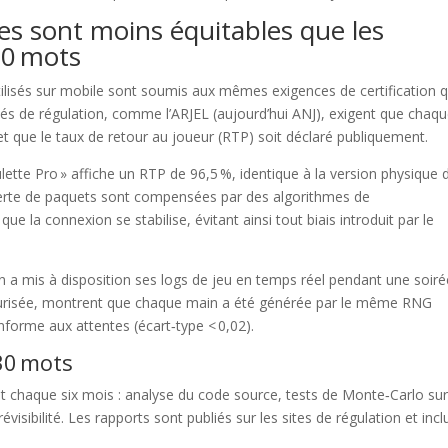
es sont moins équitables que les
10 mots
ilisés sur mobile sont soumis aux mêmes exigences de certification 
tés de régulation, comme l’ARJEL (aujourd’hui ANJ), exigent que chaq
t que le taux de retour au joueur (RTP) soit déclaré publiquement.
lette Pro » affiche un RTP de 96,5 %, identique à la version physique 
perte de paquets sont compensées par des algorithmes de
que la connexion se stabilise, évitant ainsi tout biais introduit par le
 a mis à disposition ses logs de jeu en temps réel pendant une soiré
écurisée, montrent que chaque main a été générée par le même RNG
onforme aux attentes (écart‑type < 0,02).
30 mots
et chaque six mois : analyse du code source, tests de Monte‑Carlo su
révisibilité. Les rapports sont publiés sur les sites de régulation et inc