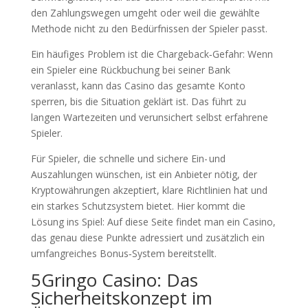
den Zahlungswegen umgeht oder weil die gewählte
Methode nicht zu den Bedürfnissen der Spieler passt.
Ein häufiges Problem ist die Chargeback‑Gefahr: Wenn
ein Spieler eine Rückbuchung bei seiner Bank
veranlasst, kann das Casino das gesamte Konto
sperren, bis die Situation geklärt ist. Das führt zu
langen Wartezeiten und verunsichert selbst erfahrene
Spieler.
Für Spieler, die schnelle und sichere Ein- und
Auszahlungen wünschen, ist ein Anbieter nötig, der
Kryptowährungen akzeptiert, klare Richtlinien hat und
ein starkes Schutzsystem bietet. Hier kommt die
Lösung ins Spiel: Auf diese Seite findet man ein Casino,
das genau diese Punkte adressiert und zusätzlich ein
umfangreiches Bonus‑System bereitstellt.
5Gringo Casino: Das
Sicherheitskonzept im