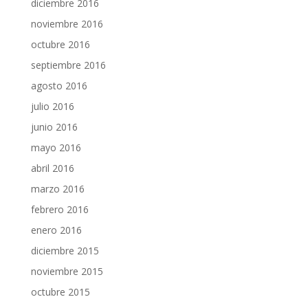
diciembre 2016
noviembre 2016
octubre 2016
septiembre 2016
agosto 2016
julio 2016
junio 2016
mayo 2016
abril 2016
marzo 2016
febrero 2016
enero 2016
diciembre 2015
noviembre 2015
octubre 2015