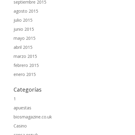
septiembre 2015
agosto 2015
julio 2015
junio 2015
mayo 2015
abril 2015
marzo 2015
febrero 2015
enero 2015
Categorías
1
apuestas
biosmagazine.co.uk
Casino
censa.org.uk