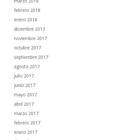
marzo 2018
febrero 2018
enero 2018
diciembre 2017
noviembre 2017
octubre 2017
septiembre 2017
agosto 2017
julio 2017
junio 2017
mayo 2017
abril 2017
marzo 2017
febrero 2017
enero 2017