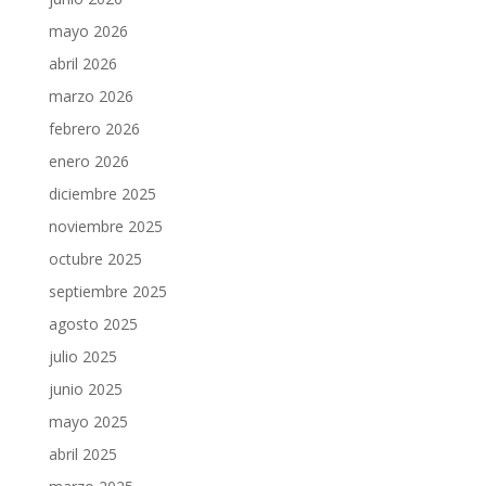
mayo 2026
abril 2026
marzo 2026
febrero 2026
enero 2026
diciembre 2025
noviembre 2025
octubre 2025
septiembre 2025
agosto 2025
julio 2025
junio 2025
mayo 2025
abril 2025