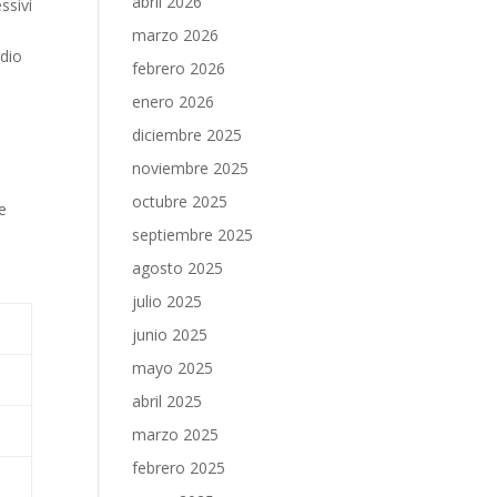
abril 2026
ssivi
marzo 2026
 dio
febrero 2026
enero 2026
diciembre 2025
noviembre 2025
octubre 2025
re
septiembre 2025
agosto 2025
julio 2025
junio 2025
mayo 2025
abril 2025
marzo 2025
febrero 2025