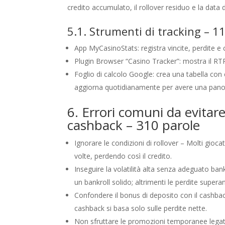
credito accumulato, il rollover residuo e la data 
5.1. Strumenti di tracking – 1
App MyCasinoStats: registra vincite, perdite e 
Plugin Browser “Casino Tracker”: mostra il RTP
Foglio di calcolo Google: crea una tabella con
aggiorna quotidianamente per avere una pan
6. Errori comuni da evitar
cashback – 310 parole
Ignorare le condizioni di rollover – Molti gioc
volte, perdendo così il credito.
Inseguire la volatilità alta senza adeguato ba
un bankroll solido; altrimenti le perdite super
Confondere il bonus di deposito con il cashbac
cashback si basa solo sulle perdite nette.
Non sfruttare le promozioni temporanee legate 