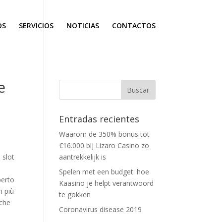
OS
SERVICIOS
NOTICIAS
CONTACTOS
e
Entradas recientes
Waarom de 350% bonus tot
€16.000 bij Lizaro Casino zo
 slot
aantrekkelijk is
o
Spelen met een budget: hoe
perto
Kaasino je helpt verantwoord
i più
te gokken
 che
Coronavirus disease 2019