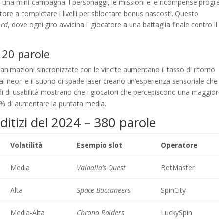
n una mini‑campagna. I personaggi, le missioni e le ricompense progre
tore a completare i livelli per sbloccare bonus nascosti. Questo
ord
, dove ogni giro avvicina il giocatore a una battaglia finale contro il
 120 parole
 animazioni sincronizzate con le vincite aumentano il tasso di ritorno
ci al neon e il suono di spade laser creano un’esperienza sensoriale che
tudi di usabilità mostrano che i giocatori che percepiscono una maggio
2 % di aumentare la puntata media.
dditizi del 2024 – 380 parole
Volatilità
Esempio slot
Operatore
Media
Valhalla’s Quest
BetMaster
Alta
Space Buccaneers
SpinCity
Media‑Alta
Chrono Raiders
LuckySpin