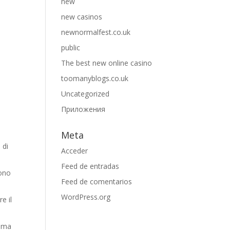
new
new casinos
newnormalfest.co.uk
public
The best new online casino
toomanyblogs.co.uk
Uncategorized
Приложения
Meta
 di
Acceder
Feed de entradas
dono
Feed de comentarios
WordPress.org
e il
tema