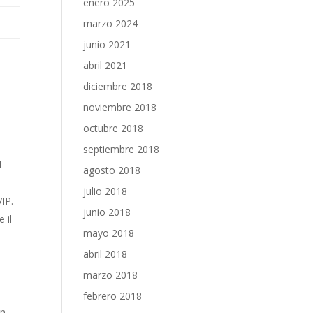
enero 2025
marzo 2024
junio 2021
abril 2021
diciembre 2018
noviembre 2018
octubre 2018
septiembre 2018
l
agosto 2018
julio 2018
IP.
junio 2018
 il
mayo 2018
abril 2018
marzo 2018
e
febrero 2018
on