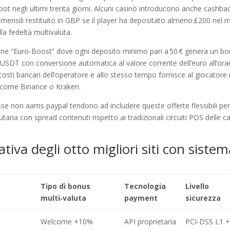
spot negli ultimi trenta giorni. Alcuni casinò introducono anche cashba
 mensili restituito in GBP se il player ha depositato almeno £200 nel 
la fedeltà multivaluta.
one “Euro‑Boost” dove ogni deposito minimo pari a 50 € genera un b
USDT con conversione automatica al valore corrente dell’euro all’ora
 costi bancari dell’operatore e allo stesso tempo fornisce al giocatore
i come Binance o Kraken.
sse non aams paypal tendono ad includere queste offerte flessibili pe
aria con spread contenuti rispetto ai tradizionali circuiti POS delle c
tiva degli otto migliori siti con siste
Tipo di bonus
Tecnologia
Livello
multi‑valuta
payment
sicurezza
Welcome +10%
API proprietaria
PCI‑DSS L1 +