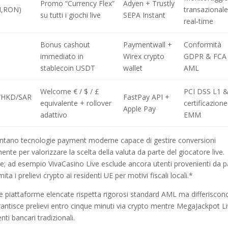
Promo “Currency Flex”
Adyen + Trustly
N,RON)
transazionale
su tutti i giochi live
SEPA Instant
real‑time
Bonus cashout
Paymentwall +
Conformità
immediato in
Wirex crypto
GDPR & FCA
stablecoin USDT
wallet
AML
Welcome € / $ / £
PCI DSS L1 
/HKD/SAR
FastPay API +
equivalente + rollover
certificazione
Apple Pay
adattivo
EMM
resentano tecnologie payment moderne capace di gestire conversioni
te per valorizzare la scelta della valuta da parte del giocatore live.
he; ad esempio VivaCasino Live esclude ancora utenti provenienti da p
 i prelievi crypto ai residenti UE per motivi fiscali locali.*
le piattaforme elencate rispetta rigorosi standard AML ma differiscon
arantisce prelievi entro cinque minuti via crypto mentre MegaJackpot L
ti bancari tradizionali​​.