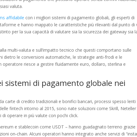
siasi valuta.
s affidabile
con i migliori sistemi di pagamento globali, gli esperti di
taforme e hanno mappato le caratteristiche più rilevanti dal punto di 
stinto per la sua capacità di valutare sia la sicurezza dei gateway sia l
 alla multi‑valuta e sull’impatto tecnico che questi comportano sulle
 dietro le conversioni automatiche, le strategie anti‑frodi e le
peratore riesce a gestire fluidamente euro, dollaro, sterlina e
ei sistemi di pagamento globale nei
 carte di credito tradizionali e bonifici bancari, processi spesso lenti
delle fintech intorno al 2015, sono nate soluzioni come Skrill, Neteller
 di operare in più valute con pochi click.
, Ethereum e stablecoin come USDT – hanno guadagnato terreno grazie 
azioni on‑chain. Alcuni operatori hanno integrato anche servizi di “inst