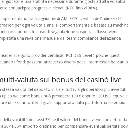
al giocatore una stabilità necessaria durante giochi ad alta volatilità
ette con jackpot progressivi elevati (RTP fino al 98%).
 implementano livelli aggiuntivi di AML/KYC: verifica dell’indirizzo IP
i giornalieri per ogni valuta e analisi comportamentale basata su machin
ioni cross‑border. In caso di segnalazione sospetta il flusso viene
mpletata una revisione manuale dal team compliance dell’azienda
leader scelgono provider certificati PCI‑DSS Level 1 poiché questi
uando i fondi passano attraverso diversi paesi intermediari bancari 
ulti‑valuta sui bonus dei casinò live
stessa valuta del deposito iniziale; tuttavia gli operatori più avveduti
Un tipico welcome bonus può prevedere 100 € oppure 120 USD equivale
atore utilizza un wallet digitale supportato dalla piattaforma (esempio:
ella volatilità dei tassi FX: se il valore del bonus viene convertito da
tra 30× e 35× l’importo originario per compensare eventuali perdite do