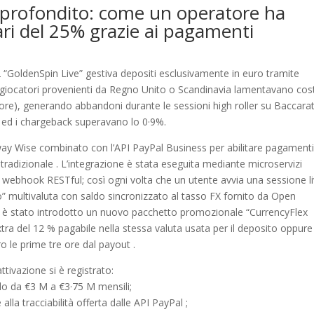
pprofondito: come un operatore ha
ari del 25% grazie ai pagamenti
“GoldenSpin Live” gestiva depositi esclusivamente in euro tramite
 I giocatori provenienti da Regno Unito o Scandinavia lamentavano cos
ore), generando abbandoni durante le sessioni high roller su Baccara
% ed i chargeback superavano lo 0·9%.
eway Wise combinato con l’API PayPal Business per abilitare pagament
radizionale . L’integrazione è stata eseguita mediante microservizi
 webhook RESTful; così ogni volta che un utente avvia una sessione l
” multivaluta con saldo sincronizzato al tasso FX fornito da Open
e è stato introdotto un nuovo pacchetto promozionale “CurrencyFlex
ra del 12 % pagabile nella stessa valuta usata per il deposito oppure
o le prime tre ore dal payout .
attivazione si è registrato:
do da €3 M a €3·75 M mensili;
lla tracciabilità offerta dalle API PayPal ;