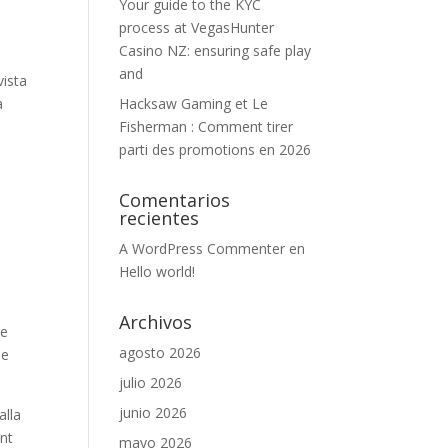
Your guide to the KYC
process at VegasHunter
Casino NZ: ensuring safe play
and
vista
a
Hacksaw Gaming et Le
Fisherman : Comment tirer
parti des promotions en 2026
Comentarios
recientes
A WordPress Commenter
en
Hello world!
Archivos
 e
agosto 2026
 e
julio 2026
junio 2026
alla
ant
mayo 2026