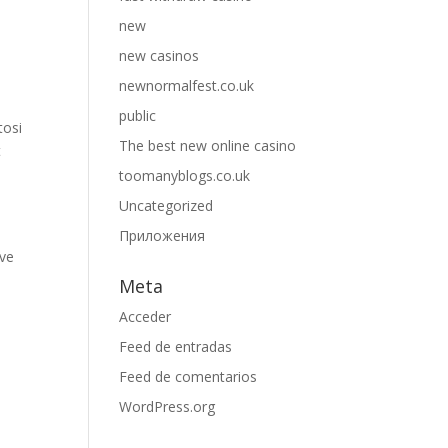
new
new casinos
newnormalfest.co.uk
public
tosi
The best new online casino
t
toomanyblogs.co.uk
Uncategorized
i
Приложения
ive
Meta
Acceder
Feed de entradas
Feed de comentarios
WordPress.org