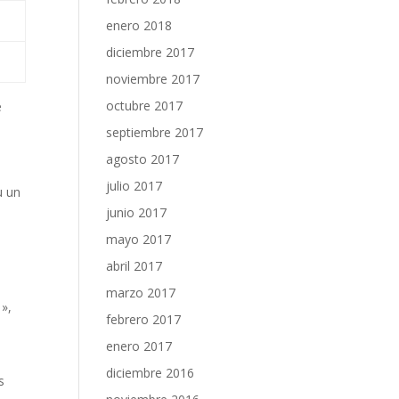
enero 2018
diciembre 2017
noviembre 2017
octubre 2017
e
septiembre 2017
agosto 2017
julio 2017
u un
junio 2017
mayo 2017
abril 2017
marzo 2017
 »,
febrero 2017
enero 2017
diciembre 2016
s