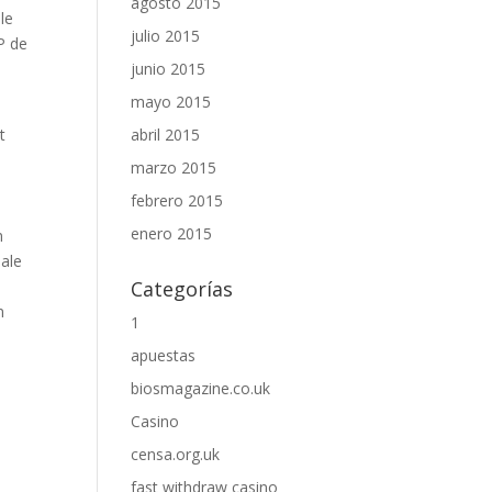
agosto 2015
le
julio 2015
P de
junio 2015
mayo 2015
t
abril 2015
marzo 2015
febrero 2015
enero 2015
n
iale
Categorías
n
1
apuestas
biosmagazine.co.uk
Casino
censa.org.uk
fast withdraw casino