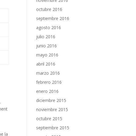
noviembre 2016
octubre 2016
septiembre 2016
agosto 2016
julio 2016
junio 2016
mayo 2016
abril 2016
marzo 2016
febrero 2016
enero 2016
diciembre 2015
.
ument
noviembre 2015
octubre 2015
septiembre 2015
he la