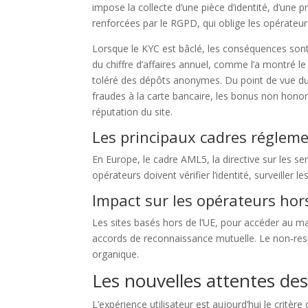
impose la collecte d’une pièce d’identité, d’une p
renforcées par le RGPD, qui oblige les opérateur
Lorsque le KYC est bâclé, les conséquences sont 
du chiffre d’affaires annuel, comme l’a montré le
toléré des dépôts anonymes. Du point de vue du j
fraudes à la carte bancaire, les bonus non honoré
réputation du site.
Les principaux cadres réglem
En Europe, le cadre AML5, la directive sur les se
opérateurs doivent vérifier l’identité, surveiller
Impact sur les opérateurs hor
Les sites basés hors de l’UE, pour accéder au
accords de reconnaissance mutuelle. Le non‑resp
organique.
Les nouvelles attentes de
L’expérience utilisateur est aujourd’hui le critère