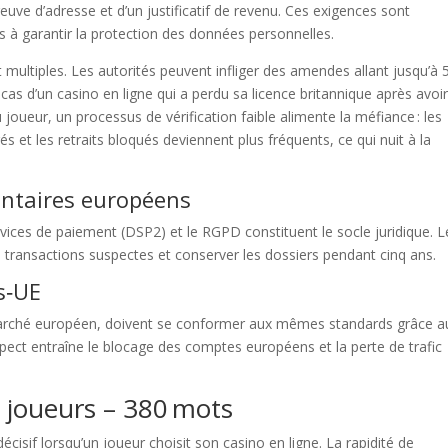
reuve d’adresse et d’un justificatif de revenu. Ces exigences sont
s à garantir la protection des données personnelles.
multiples. Les autorités peuvent infliger des amendes allant jusqu’à 
 cas d’un casino en ligne qui a perdu sa licence britannique après avoi
oueur, un processus de vérification faible alimente la méfiance : les
s et les retraits bloqués deviennent plus fréquents, ce qui nuit à la
entaires européens
rvices de paiement (DSP2) et le RGPD constituent le socle juridique. L
 les transactions suspectes et conserver les dossiers pendant cinq ans.
s‑UE
 marché européen, doivent se conformer aux mêmes standards grâce a
ect entraîne le blocage des comptes européens et la perte de trafic
s joueurs – 380 mots
 décisif lorsqu’un joueur choisit son casino en ligne. La rapidité de