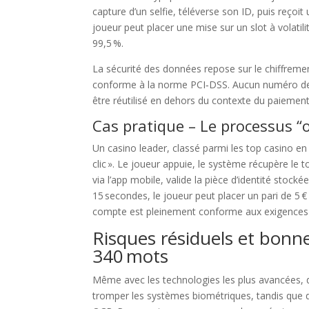
capture d’un selfie, téléverse son ID, puis reçoi
joueur peut placer une mise sur un slot à volat
99,5 %.
La sécurité des données repose sur le chiffremen
conforme à la norme PCI‑DSS. Aucun numéro de ca
être réutilisé en dehors du contexte du paiement
Cas pratique – Le processus “o
Un casino leader, classé parmi les top casino e
clic ». Le joueur appuie, le système récupère le 
via l’app mobile, valide la pièce d’identité stock
15 secondes, le joueur peut placer un pari de 5 
compte est pleinement conforme aux exigence
Risques résiduels et bonn
340 mots
Même avec les technologies les plus avancées, d
tromper les systèmes biométriques, tandis que d