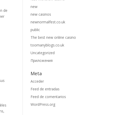
new
in de
new casinos
ner
newnormalfest.co.uk
public
The best new online casino
toomanyblogs.co.uk
Uncategorized
Приложения
Meta
sus
Acceder
Feed de entradas
Feed de comentarios
WordPress.org
èles
ns,