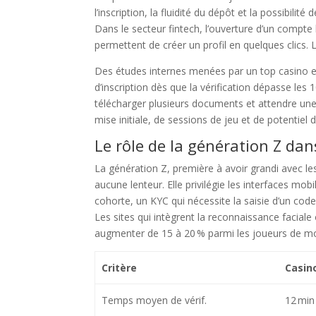
l’inscription, la fluidité du dépôt et la possibi
Dans le secteur fintech, l’ouverture d’un compte
permettent de créer un profil en quelques clics.
Des études internes menées par un top casino en
d’inscription dès que la vérification dépasse les
télécharger plusieurs documents et attendre une 
mise initiale, de sessions de jeu et de potentiel 
Le rôle de la génération Z dan
La génération Z, première à avoir grandi avec le
aucune lenteur. Elle privilégie les interfaces mob
cohorte, un KYC qui nécessite la saisie d’un co
Les sites qui intègrent la reconnaissance faciale
augmenter de 15 à 20 % parmi les joueurs de mo
Critère
Casino
Temps moyen de vérif.
12 min