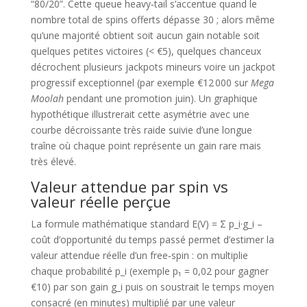
“80/20”. Cette queue heavy‑tail s’accentue quand le
nombre total de spins offerts dépasse 30 ; alors même
qu’une majorité obtient soit aucun gain notable soit
quelques petites victoires (< €5), quelques chanceux
décrochent plusieurs jackpots mineurs voire un jackpot
progressif exceptionnel (par exemple €12 000 sur
Mega
Moolah
pendant une promotion juin). Un graphique
hypothétique illustrerait cette asymétrie avec une
courbe décroissante très raide suivie d’une longue
traîne où chaque point représente un gain rare mais
très élevé.
Valeur attendue par spin vs
valeur réelle perçue
La formule mathématique standard E(V) = Σ p_i·g_i –
coût d’opportunité du temps passé permet d’estimer la
valeur attendue réelle d’un free‑spin : on multiplie
chaque probabilité p_i (exemple p₁ = 0,02 pour gagner
€10) par son gain g_i puis on soustrait le temps moyen
consacré (en minutes) multiplié par une valeur