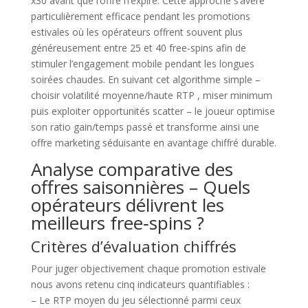
x30 avant que l’offre n’expire. Cette approche s’avère
particulièrement efficace pendant les promotions
estivales où les opérateurs offrent souvent plus
généreusement entre 25 et 40 free‑spins afin de
stimuler l’engagement mobile pendant les longues
soirées chaudes. En suivant cet algorithme simple –
choisir vol­atilité moyenne/haute RTP , miser minimum
puis exploiter opportunités scatter – le joueur optimise
son ratio gain/temps passé et transforme ainsi une
offre marketing séduisante en avantage chiffré durable.
Analyse comparative des
offres saisonnières – Quels
opérateurs délivrent les
meilleurs free‑spins ?
Critères d’évaluation chiffrés
Pour juger objectivement chaque promotion estivale
nous avons retenu cinq indicateurs quantifiables :
– Le RTP moyen du jeu sélectionné parmi ceux