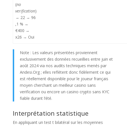
(
no
verification
)
→ 22 → 96
,1 % →
€400 →
x26 → Oui
Note : Les valeurs présentées proviennent
exclusivement des données recueillies entre juin et
août 2024 via nos audits techniques menés par
Andesi.Org ; elles reflètent donc fidèlement ce qui
est réellement disponible pour le joueur français
moyen cherchant un meilleur casino sans
verification ou encore un casino crypto sans KYC
fiable durant l’été.
Interprétation statistique
En appliquant un test t bilatéral sur les moyennes