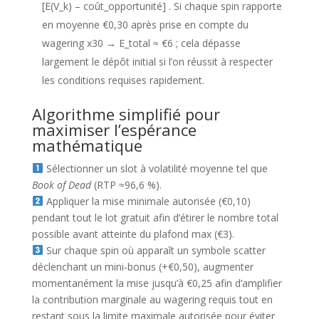
[E(V_k) – coût_opportunité] . Si chaque spin rapporte
en moyenne €0,30 après prise en compte du
wagering x30 → E_total ≈ €6 ; cela dépasse
largement le dépôt initial si l’on réussit à respecter
les conditions requises rapidement.
Algorithme simplifié pour
maximiser l’espérance
mathématique
Sélectionner un slot à volatilité moyenne tel que
Book of Dead
(RTP ≈96,6 %).
Appliquer la mise minimale autorisée (€0,10)
pendant tout le lot gratuit afin d’étirer le nombre total
possible avant atteinte du plafond max (€3).
Sur chaque spin où apparaît un symbole scatter
déclenchant un mini‑bonus (+€0,50), augmenter
momentanément la mise jusqu’à €0,25 afin d’amplifier
la contribution marginale au wagering requis tout en
restant sous la limite maximale autorisée pour éviter