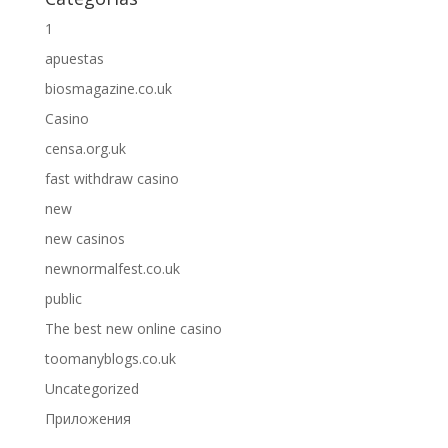
1
apuestas
biosmagazine.co.uk
Casino
censa.org.uk
fast withdraw casino
new
new casinos
newnormalfest.co.uk
public
The best new online casino
toomanyblogs.co.uk
Uncategorized
Приложения