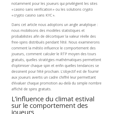
notamment pour les joueurs qui privilégient les sites
« casino sans verification » ou les solutions crypto
« crypto casino sans KYC ».
Dans cet article nous adoptons un angle analytique :
nous mobilisons des modèles statistiques et
probabilistes afin de décortiquer la valeur réelle des
free‑spins distribués pendant l’été. Nous examinerons
comment la météo influence le comportement des
joueurs, comment calculer le RTP moyen des tours
gratuits, quelles stratégies mathématiques permettent
d’optimiser chaque spin et enfin quelles tendances se
dessinent pour l’été prochain. L’objectif est de fournir
aux joueurs avertis un cadre chiffré leur permettant
d’évaluer chaque promotion au-delà du simple nombre
affiché de spins gratuits.
L’influence du climat estival
sur le comportement des
joueurs