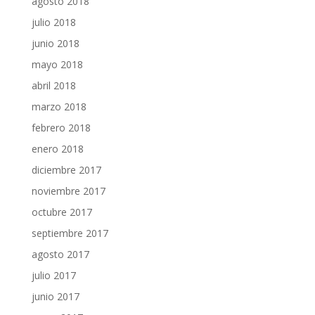
agosto 2018
julio 2018
junio 2018
mayo 2018
abril 2018
marzo 2018
febrero 2018
enero 2018
diciembre 2017
noviembre 2017
octubre 2017
septiembre 2017
agosto 2017
julio 2017
junio 2017