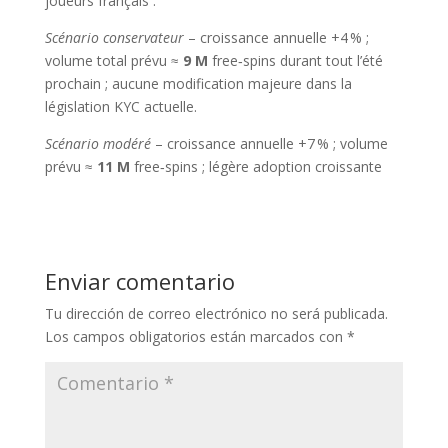
joueurs français :
Scénario conservateur
– croissance annuelle +4 % ;
volume total prévu ≈
9 M
free‑spins durant tout l’été
prochain ; aucune modification majeure dans la
législation KYC actuelle.
Scénario modéré
– croissance annuelle +7 % ; volume
prévu ≈
11 M
free‑spins ; légère adoption croissante
Enviar comentario
Tu dirección de correo electrónico no será publicada.
Los campos obligatorios están marcados con
*