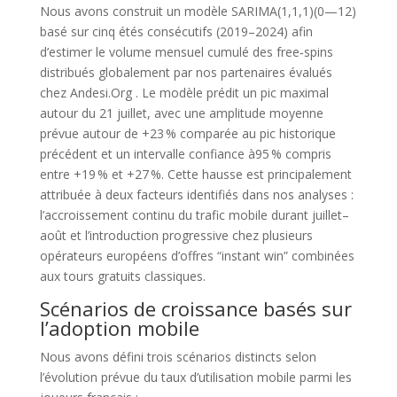
Nous avons construit un modèle SARIMA(1,1,1)(0—12)
basé sur cinq étés consécutifs (2019–2024) afin
d’estimer le volume mensuel cumulé des free‑spins
distribués globalement par nos partenaires évalués
chez Andesi.Org . Le modèle prédit un pic maximal
autour du 21 juillet, avec une amplitude moyenne
prévue autour de +23 % comparée au pic historique
précédent et un intervalle confiance à95 % compris
entre +19 % et +27 %. Cette hausse est principalement
attribuée à deux facteurs identifiés dans nos analyses :
l’accroissement continu du trafic mobile durant juillet–
août et l’introduction progressive chez plusieurs
opérateurs européens d’offres “instant win” combinées
aux tours gratuits classiques.
Scénarios de croissance basés sur
l’adoption mobile
Nous avons défini trois scénarios distincts selon
l’évolution prévue du taux d’utilisation mobile parmi les