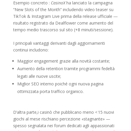
Esempio concreto :
CasinoX
ha lanciato la campagna
“New Slots of the Month” includendo video teaser su
TikTok & Instagram Live prima della release ufficiale ―
risultato registrato da Dealflower come aumento del
tempo medio trascorso sul sito (+8 minuti/sessione).
I principali vantaggi derivanti dagli aggiornamenti
continui includono:
Maggior engagement grazie alla novità costante;
Aumento della retention tramite programmi fedeltà
legati alle nuove uscite;
Miglior SEO interno poiché ogni nuova pagina
ottimizzata porta traffico organico.
D’altra parte,i casinò che pubblicano meno < 15 nuovi
giochi al mese rischiano percezione «stagnante» —
spesso segnalata nei forum dedicati agli appassionati