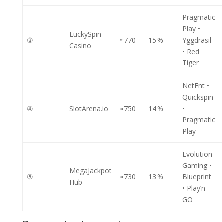
Pragmatic
Play •
LuckySpin
③
≈770
15 %
Yggdrasil
Casino
• Red
Tiger
NetEnt •
Quickspin
④
SlotArena.io
≈750
14 %
•
Pragmatic
Play
Evolution
Gaming •
MegaJackpot
⑤
≈730
13 %
Blueprint
Hub
• Play’n
GO