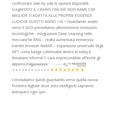
confrontare side‑by-side le opzioni disponibili
scegliENDO IL CASINO ONLINE NON AAMS CHE
MIGLIOR SI ADATTA ALLE PROPRIE ESIGENZE
LUDICHE QUESTO ANNO.​< br > Guardando avanti
verso il 2025 prevediamo ulteriorissime rivoluzioni
tecnologiche ‑ integrazioni Deep Learning nelle
meccaniche RNG ⁠– realtà aumentata immersiva
tramite browser WebXR ⁠– espansione universale degli
NFT come badge colettivabili dentro le lobby.§
Rimanere informATI sarà imprescindibile affinché gli
appassionaṭ̲̲̲‍‍‍‍‍‌‎‌‎‏‏‏‏‏‏‏‌‏‎‌‎‎‌‌⁯⁯⁣⁣⁣⁣⁣⁣⁣⁣⁤⁢⁢⁢͏͏͏͏͏͏͏ᴍᴇᴍᴇʀɐʙːːːːː ˞ ˞ ˞ ˞ ࿖ྱལ སམ༎༎༎༎༎༎
✧✧✧✧✧✧✧✧✧✧✧✧
Concludiamo quindi guardando verso quella nuova
frontiera digitale dove slots intelligenti sapranno
anticiparci ogni spin…