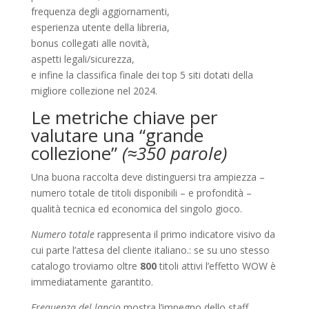
frequenza degli aggiornamenti,
esperienza utente della libreria,
bonus collegati alle novità,
aspetti legali/sicurezza,
e infine la classifica finale dei top 5 siti dotati della
migliore collezione nel 2024.
Le metriche chiave per
valutare una “grande
collezione”
(≈350 parole)
Una buona raccolta deve distinguersi tra ampiezza –
numero totale d​e titoli disponibili – e profondità –
qualità tecnica ed economica del singolo gioco.
Numero totale
rappresenta il primo indicatore visivo da
cui parte l’attesa del cliente italiano.: se su uno stesso
catalogo troviamo oltre
800
titoli attivi l’effetto WOW è
immediatamente garantito.
Frequenza d​el lancio
mostra l’impegno dello staff