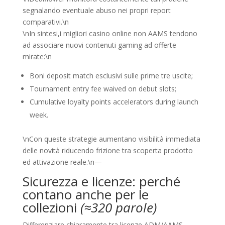
segnalando eventuale abuso nei propri report
comparativi.\n
\nIn sintesi,i migliori casino online non AAMS tendono
ad associare nuovi contenuti gaming ad offerte
mirate:\n
Boni deposit match esclusivi sulle prime tre uscite;
Tournament entry fee waived on debut slots;
Cumulative loyalty points accelerators during launch
week.
\nCon queste strategie aumentano visibilità immediata
delle novità riducendo frizione tra scoperta prodotto
ed attivazione reale.\n—
Sicurezza e licenze: perché
contano anche per le
collezioni
(≈320 parole)
Differenziare chiaramente tra licenze ADM/AAMS