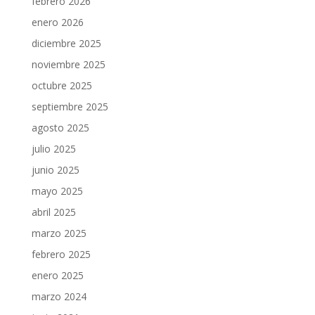
febrero 2026
enero 2026
diciembre 2025
noviembre 2025
octubre 2025
septiembre 2025
agosto 2025
julio 2025
junio 2025
mayo 2025
abril 2025
marzo 2025
febrero 2025
enero 2025
marzo 2024