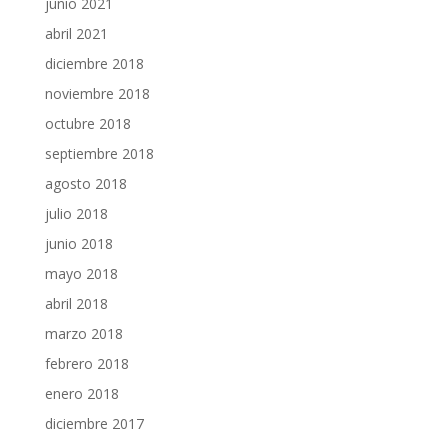
junio 2021
abril 2021
diciembre 2018
noviembre 2018
octubre 2018
septiembre 2018
agosto 2018
julio 2018
junio 2018
mayo 2018
abril 2018
marzo 2018
febrero 2018
enero 2018
diciembre 2017