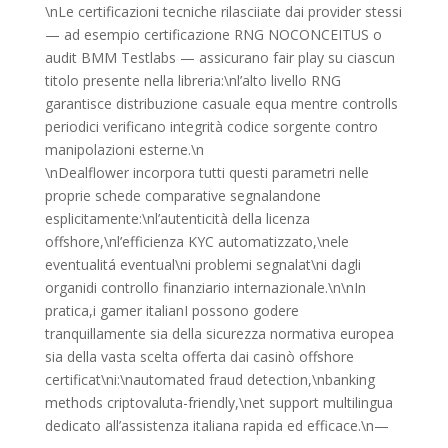
\nLe certificazioni tecniche rilasciiate dai provider stessi
— ad esempio certificazione RNG NOCONCEITUS o
audit BMM Testlabs — assicurano fair play su ciascun
titolo presente nella libreria:\nl’alto livello RNG
garantisce distribuzione casuale equa mentre controlls
periodici verificano integrità codice sorgente contro
manipolazioni esterne.\n
\nDealflower incorpora tutti questi parametri nelle
proprie schede comparative segnalandone
esplicitamente:\nl’autenticità della licenza
offshore,\nl’efficienza KYC automatizzato,\nele
eventualitá eventual­\ni problemi segnalat​​️​\ni dagli
organidi controllo finanziario internazionale.\n\nIn
pratica,i gamer italianI possono godere
tranquillamente sia della sicurezza normativa europea
sia della vasta scelta offerta dai casinò offshore
certificat​​\ni:\nautomated fraud detection,\nbanking
methods criptovaluta-friendly,\net support multilingua
dedicato all’assistenza italiana rapida ed efficace.\n—