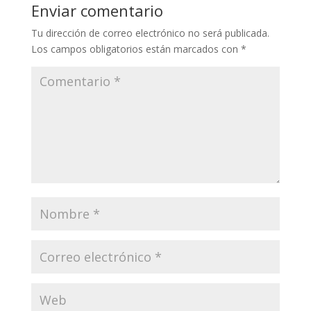
Enviar comentario
Tu dirección de correo electrónico no será publicada.
Los campos obligatorios están marcados con
*