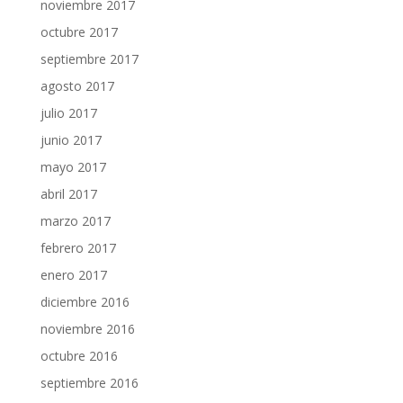
noviembre 2017
octubre 2017
septiembre 2017
agosto 2017
julio 2017
junio 2017
mayo 2017
abril 2017
marzo 2017
febrero 2017
enero 2017
diciembre 2016
noviembre 2016
octubre 2016
septiembre 2016