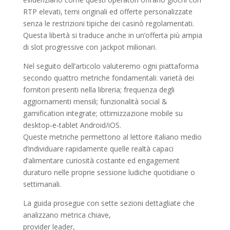
RTP elevati, temi originali ed offerte personalizzate
senza le restrizioni tipiche dei casinò regolamentati.
Questa libertà si traduce anche in un’offerta più ampia
di slot progressive con jackpot milionari.
Nel seguito dell’articolo valuteremo ogni piattaforma
secondo quattro metriche fondamentali: varietà dei
fornitori presenti nella libreria; frequenza degli
aggiornamenti mensili; funzionalità social &
gamification integrate; ottimizzazione mobile su
desktop‑e‑tablet Android/iOS.
Queste metriche permettono al lettore italiano medio
d’individuare rapidamente quelle realtà capaci
d’alimentare curiosità costante ed engagement
duraturo nelle proprie sessione ludiche quotidiane o
settimanali​.​
La guida prosegue con sette sezioni dettagliate che
analizzano metrica chiave,
provider leader,