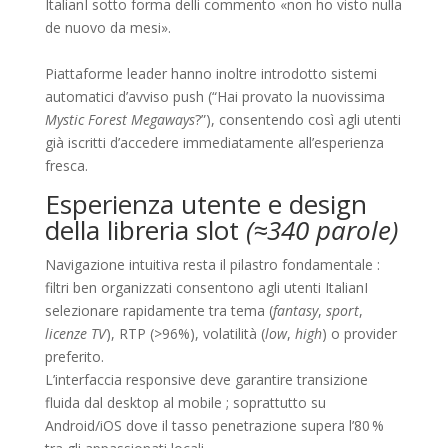
ItalianI sotto forma de​lli commento «non ho visto nulla
de nuovo da mesi».
Piattaforme leader hanno inoltre introdotto sistemi
automatici d’avviso push (“Hai provato la nuovissima
Mystic Forest Megaways
?”), consentendo così agli utenti
già iscritti d’accedere immediatamente all’esperienza
fresca.
Esperienza utente e design
della libreria slot
(≈340 parole)
Navigazione intuitiva resta il pilastro fondamentale :
filtri ben organizzati consentono agli utenti ItalianI
selezionare rapidamente tra tema (
fantasy
,
sport
,
licenze TV
), RTP (>96%), volatilità (
low
,
high
) o provider
preferito.
L’interfaccia responsive deve garantire transizione
fluida dal desktop al mobile ; soprattutto su
Android/iOS dove il tasso penetrazione supera l’80 %