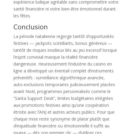
expérience ludique agréable sans compromettre votre
santé financière ni votre bien‑être émotionnel durant
les fêtes.
Conclusion
La période natalienne regorge tantôt d’opportunités
festives — jackpots scintillants, bonus généreux —
tantôt de risques insidieux liés au jeu excessif lorsque
l’esprit convivial masque la réalité financière
dangereuse. Heureusement l’industrie du casino en
ligne a développé un éventail complet d’instruments
préventifs : surveillance algorithmique avancée,
auto‑exclusions temporaires judicieusement placées
avant Noël, programmes personnalisés comme le
“Santa Support Desk”, limites budgétaires intégrées
aux promotions festives ainsi qu’une coopération
étroite avec l’ANJ et autres acteurs publics. Pour que
chaque mise reste synonyme de plaisir plutôt que
d’inquiétude financière ou émotionnelle il suffit au
joueur — dès son premier clic — d’utiliser ces