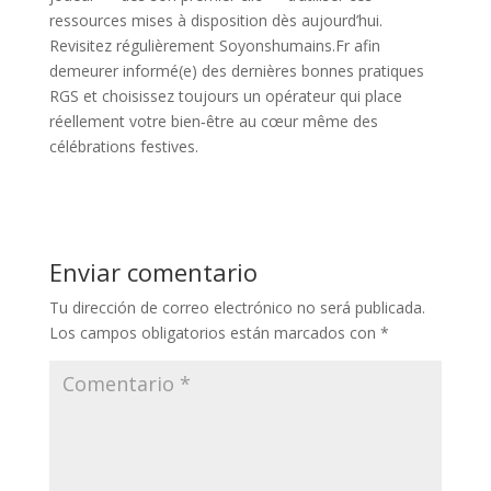
ressources mises à disposition dès aujourd’hui.
Revisitez régulièrement Soyonshumains.Fr afin
demeurer informé(e) des dernières bonnes pratiques
RGS et choisissez toujours un opérateur qui place
réellement votre bien‑être au cœur même des
célébrations festives.
Enviar comentario
Tu dirección de correo electrónico no será publicada.
Los campos obligatorios están marcados con
*