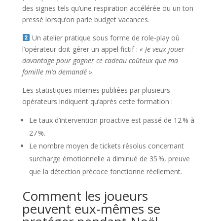
des signes tels qu’une respiration accélérée ou un ton
pressé lorsqu’on parle budget vacances.
Un atelier pratique sous forme de role‑play où
l’opérateur doit gérer un appel fictif :
« Je veux jouer
davantage pour gagner ce cadeau coûteux que ma
famille m’a demandé »
.
Les statistiques internes publiées par plusieurs
opérateurs indiquent qu’après cette formation :
Le taux d’intervention proactive est passé de 12 % à
27 %.
Le nombre moyen de tickets résolus concernant
surcharge émotionnelle a diminué de 35 %, preuve
que la détection précoce fonctionne réellement.
Comment les joueurs
peuvent eux‑mêmes se