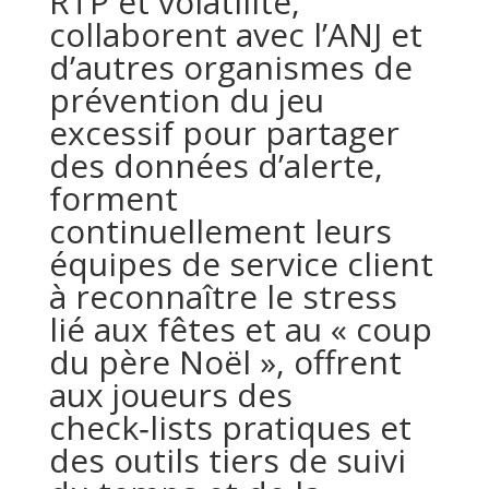
RTP et volatilité,
collaborent avec l’ANJ et
d’autres organismes de
prévention du jeu
excessif pour partager
des données d’alerte,
forment
continuellement leurs
équipes de service client
à reconnaître le stress
lié aux fêtes et au « coup
du père Noël », offrent
aux joueurs des
check‑lists pratiques et
des outils tiers de suivi