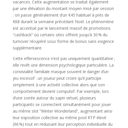
vacances. Cette augmentation se traduit également
par une élévation du montant moyen misé par session
: on passe généralement d’un €45 habituel à près de
€68 durant la semaine précédant Noël. Le phénomène
est accentué par le lancement massif de promotions
“cashback” où certains sites offrent jusqu’à 30 % du
turnover récupéré sous forme de bonus sans exigence
supplémentaire.
Cette effervescence n’est pas uniquement quantitative ;
elle revêt une dimension psychologique particulière. La
convivialité familiale masque souvent le danger d’un
jeu excessif : un joueur peut croire qu’il participe
simplement à une activité collective alors que son
comportement devient compulsif. Par exemple, lors
d’une soirée autour du sapin virtuel, plusieurs
participants se connectent simultanément pour jouer
au même slot “Winter Wonderland”, augmentant ainsi
leur exposition collective au même pool RTP élevé
(96 %) tout en réduisant leur perception individuelle du