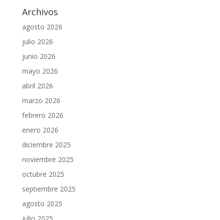
Archivos
agosto 2026
julio 2026
junio 2026
mayo 2026
abril 2026
marzo 2026
febrero 2026
enero 2026
diciembre 2025
noviembre 2025
octubre 2025
septiembre 2025
agosto 2025
julio 2025