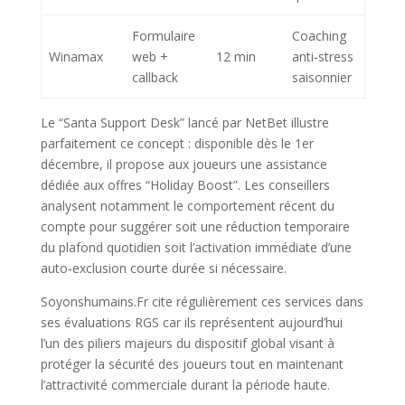
Formulaire
Coaching
Winamax
web +
12 min
anti‑stress
callback
saisonnier
Le “Santa Support Desk” lancé par NetBet illustre
parfaitement ce concept : disponible dès le 1er
décembre, il propose aux joueurs une assistance
dédiée aux offres “Holiday Boost”. Les conseillers
analysent notamment le comportement récent du
compte pour suggérer soit une réduction temporaire
du plafond quotidien soit l’activation immédiate d’une
auto‑exclusion courte durée si nécessaire.
Soyonshumains.Fr cite régulièrement ces services dans
ses évaluations RGS car ils représentent aujourd’hui
l’un des piliers majeurs du dispositif global visant à
protéger la sécurité des joueurs tout en maintenant
l’attractivité commerciale durant la période haute.