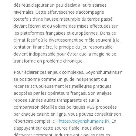
désireux d’ajouter un peu d’éclat à leurs soirées
hivernales. Cette effervescence s’accompagne
toutefois d’une hausse mesurable du temps passé
devant l’écran et du volume des mises effectuées sur
les plateformes françaises et européennes. Dans ce
climat festif où le divertissement se mêle souvent à la
tentation financière, le principe du jeu responsable
devient indispensable pour éviter que la magie ne se
transforme en problème chronique.
Pour éclairer ces enjeux complexes, Soyonshumains.Fr
se positionne comme un guide indépendant qui
recense scrupuleusement les meilleures pratiques
adoptées par les opérateurs français. Son analyse
repose sur des audits transparents et sur la
comparaison détaillée des politiques RGS proposées
par chaque casino en ligne. Vous pouvez consulter son
répertoire complet ici :
https://soyonshumains.fr/
. En
s’appuyant sur cette source fiable, nous allons
décrypter comment l’industrie anticipe les risques