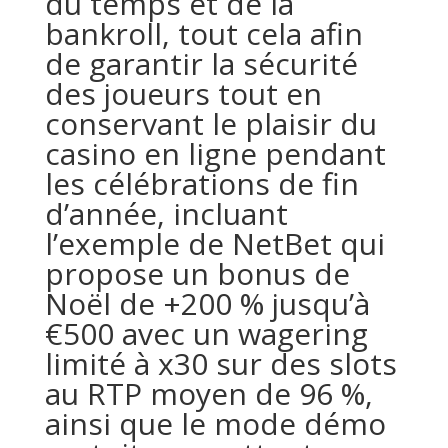
du temps et de la
bankroll, tout cela afin
de garantir la sécurité
des joueurs tout en
conservant le plaisir du
casino en ligne pendant
les célébrations de fin
d’année, incluant
l’exemple de NetBet qui
propose un bonus de
Noël de +200 % jusqu’à
€500 avec un wagering
limité à x30 sur des slots
au RTP moyen de 96 %,
ainsi que le mode démo