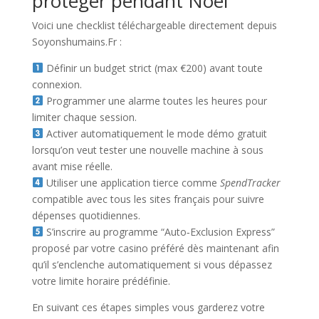
protéger pendant Noël
Voici une checklist téléchargeable directement depuis
Soyonshumains.Fr :
Définir un budget strict (max €200) avant toute
connexion.
Programmer une alarme toutes les heures pour
limiter chaque session.
Activer automatiquement le mode démo gratuit
lorsqu’on veut tester une nouvelle machine à sous
avant mise réelle.
Utiliser une application tierce comme
SpendTracker
compatible avec tous les sites français pour suivre
dépenses quotidiennes.
S’inscrire au programme “Auto‑Exclusion Express”
proposé par votre casino préféré dès maintenant afin
qu’il s’enclenche automatiquement si vous dépassez
votre limite horaire prédéfinie.
En suivant ces étapes simples vous garderez votre