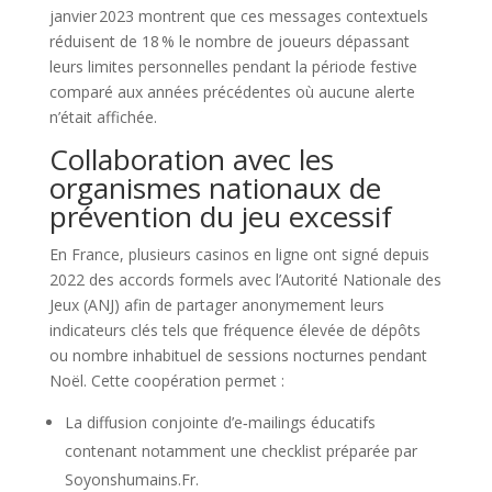
janvier 2023 montrent que ces messages contextuels
réduisent de 18 % le nombre de joueurs dépassant
leurs limites personnelles pendant la période festive
comparé aux années précédentes où aucune alerte
n’était affichée.
Collaboration avec les
organismes nationaux de
prévention du jeu excessif
En France, plusieurs casinos en ligne ont signé depuis
2022 des accords formels avec l’Autorité Nationale des
Jeux (ANJ) afin de partager anonymement leurs
indicateurs clés tels que fréquence élevée de dépôts
ou nombre inhabituel de sessions nocturnes pendant
Noël. Cette coopération permet :
La diffusion conjointe d’e‑mailings éducatifs
contenant notamment une checklist préparée par
Soyonshumains.Fr.