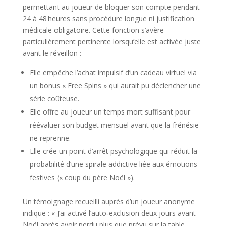
permettant au joueur de bloquer son compte pendant
24 à 48 heures sans procédure longue ni justification
médicale obligatoire. Cette fonction s’avère
particulièrement pertinente lorsqu’elle est activée juste
avant le réveillon :
Elle empêche l’achat impulsif d’un cadeau virtuel via
un bonus « Free Spins » qui aurait pu déclencher une
série coûteuse.
Elle offre au joueur un temps mort suffisant pour
réévaluer son budget mensuel avant que la frénésie
ne reprenne.
Elle crée un point d’arrêt psychologique qui réduit la
probabilité d’une spirale addictive liée aux émotions
festives (« coup du père Noël »).
Un témoignage recueilli auprès d’un joueur anonyme
indique : « J’ai activé l’auto‑exclusion deux jours avant
Noël après avoir perdu plus que prévu sur la table