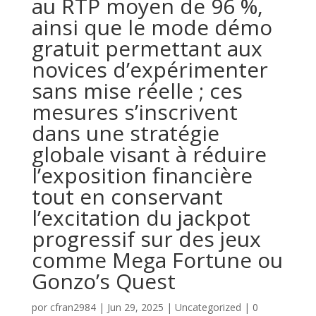
au RTP moyen de 96 %,
ainsi que le mode démo
gratuit permettant aux
novices d’expérimenter
sans mise réelle ; ces
mesures s’inscrivent
dans une stratégie
globale visant à réduire
l’exposition financière
tout en conservant
l’excitation du jackpot
progressif sur des jeux
comme Mega Fortune ou
Gonzo’s Quest
por
cfran2984
|
Jun 29, 2025
|
Uncategorized
|
0