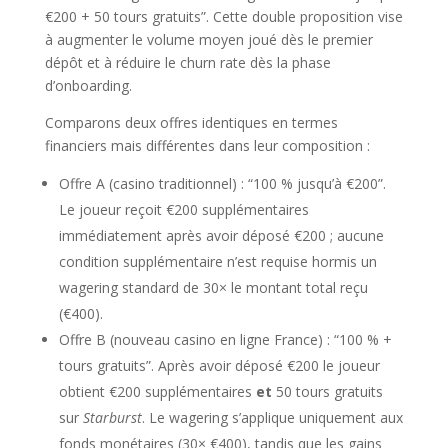
€200 + 50 tours gratuits”. Cette double proposition vise
à augmenter le volume moyen joué dès le premier
dépôt et à réduire le churn rate dès la phase
d’onboarding.
Comparons deux offres identiques en termes
financiers mais différentes dans leur composition :
Offre A (casino traditionnel) : “100 % jusqu’à €200”.
Le joueur reçoit €200 supplémentaires
immédiatement après avoir déposé €200 ; aucune
condition supplémentaire n’est requise hormis un
wagering standard de 30× le montant total reçu
(€400).
Offre B (nouveau casino en ligne France) : “100 % +
tours gratuits”. Après avoir déposé €200 le joueur
obtient €200 supplémentaires
et
50 tours gratuits
sur
Starburst
. Le wagering s’applique uniquement aux
fonds monétaires (30× €400), tandis que les gains