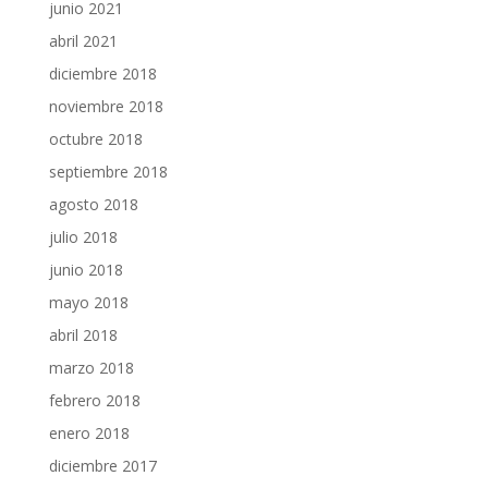
junio 2021
abril 2021
diciembre 2018
noviembre 2018
octubre 2018
septiembre 2018
agosto 2018
julio 2018
junio 2018
mayo 2018
abril 2018
marzo 2018
febrero 2018
enero 2018
diciembre 2017