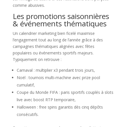
comme abusives.
Les promotions saisonnières
& événements thématiques
Un calendrier marketing bien ficelé maximise
l’engagement tout au long de l’année grâce à des
campagnes thématiques alignées avec fêtes
populaires ou événements sportifs majeurs.
Typiquement on retrouve :
Carnaval : multiplier x3 pendant trois jours,
Noël : tournois multi‑machine avec prize pool
cumulatif,
Coupe du Monde FIFA : paris sportifs couplés à slots
live avec boost RTP temporaire,
Halloween : free spins garantis dès cinq dépôts
consécutifs.