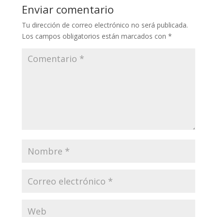
Enviar comentario
Tu dirección de correo electrónico no será publicada.
Los campos obligatorios están marcados con
*