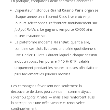
En pratique, comparons deux approches distinctes :
L’opérateur historique
Grand Casino Paris
organise
chaque année un « Tournoi Slots Live » où vingt
joueurs sélectionnés s’affrontent simultanément sur
Jackpot Raiders
. Le gagnant remporte €5 000 ainsi
qu’une invitation VIP.
La plateforme moderne
FlashBet
, quant à elle,
combine ses slots live avec une série quotidienne «
Live Dealer + Slots » durant laquelle chaque session
inclut un boost temporaire (+15 % RTP) valable
uniquement pendant les heures creuses afin d’attirer
plus facilement les joueurs mobiles.
Ces campagnes favorisent non seulement la
découverte de titres peu connus — comme
Mystic
Forest
ou
Space Pirates
— mais elles renforcent aussi
la perception d’une offre vivante et renouvelée
continuellement.