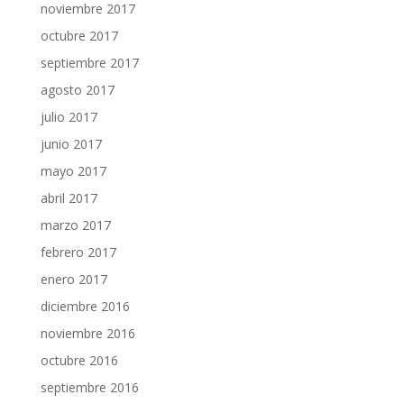
noviembre 2017
octubre 2017
septiembre 2017
agosto 2017
julio 2017
junio 2017
mayo 2017
abril 2017
marzo 2017
febrero 2017
enero 2017
diciembre 2016
noviembre 2016
octubre 2016
septiembre 2016