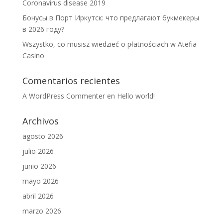
Coronavirus disease 2019
Бонусы в Порт Иркутск: что предлагают букмекеры
в 2026 году?
Wszystko, co musisz wiedzieć o płatnościach w Atefia
Casino
Comentarios recientes
A WordPress Commenter
en
Hello world!
Archivos
agosto 2026
julio 2026
junio 2026
mayo 2026
abril 2026
marzo 2026