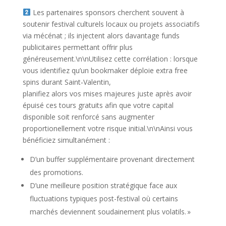
Les partenaires sponsors cherchent souvent à
soutenir festival culturels locaux ou projets associatifs
via mécénat ; ils injectent alors davantage funds
publicitaires permettant offrir plus
généreusement.\n\nUtilisez cette corrélation : lorsque
vous identifiez qu’un bookmaker déploie extra free
spins durant Saint‑Valentin,
planifiez alors vos mises majeures juste après avoir
épuisé ces tours gratuits afin que votre capital
disponible soit renforcé sans augmenter
proportionellement votre risque initial.\n\nAinsi vous
bénéficiez simultanément :
D’un buffer supplémentaire provenant directement
des promotions.
D’une meilleure position stratégique face aux
fluctuations typiques post-festival où certains
marchés deviennent soudainement plus volatils. »