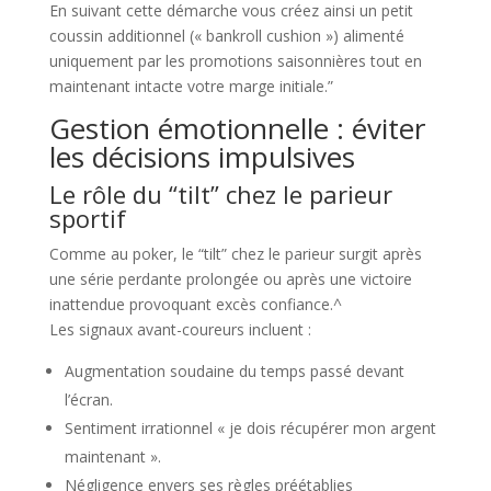
En suivant cette démarche vous créez ainsi un petit
coussin additionnel (« bankroll cushion ») alimenté
uniquement par les promotions saisonnières tout en
maintenant intacte votre marge initiale.”
Gestion émotionnelle : éviter
les décisions impulsives
Le rôle du “tilt” chez le parieur
sportif
Comme au poker, le “tilt” chez le parieur surgit après
une série perdante prolongée ou après une victoire
inattendue provoquant excès confiance​.^
Les signaux avant-coureurs incluent :
Augmentation soudaine du temps passé devant
l’écran.
Sentiment irrationnel « je dois récupérer mon argent
maintenant ».
Négligence envers ses règles préétablies