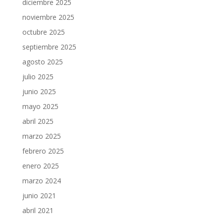
diciembre 2025
noviembre 2025
octubre 2025
septiembre 2025
agosto 2025
julio 2025
junio 2025
mayo 2025
abril 2025
marzo 2025
febrero 2025
enero 2025
marzo 2024
junio 2021
abril 2021