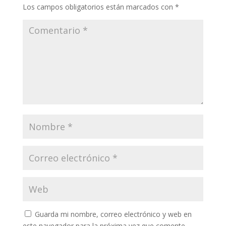
Los campos obligatorios están marcados con
*
Guarda mi nombre, correo electrónico y web en
este navegador para la próxima vez que comente.