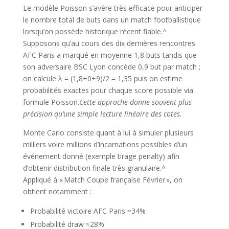
Le modèle Poisson s’avère très efficace pour anticiper
le nombre total de buts dans un match footballistique
lorsqu’on possède historique récent fiable.​^
Supposons qu’au cours des dix dernières rencontres
AFC Paris a marqué en moyenne 1,8 buts tandis que
son adversaire BSC Lyon concède 0,9 but par match ;
on calcule λ = (1,8+0+9)/2 = 1,35 puis on estime
probabilités exactes pour chaque score possible via
formule Poisson.
Cette approche donne souvent plus
précision qu’une simple lecture linéaire des cotes.
Monte Carlo consiste quant à lui à simuler plusieurs
milliers voire millions d’incarnations possibles d’un
événement donné (exemple tirage penalty) afin
d’obtenir distribution finale très granulaire​.^
Appliqué à « Match Coupe française Février », on
obtient notamment :
Probabilité victoire AFC Paris ≈34%
Probabilité draw ≈28%