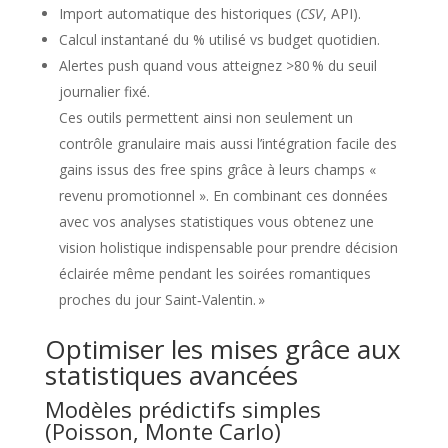
Import automatique des historiques (
CSV
, API).
Calcul instantané du % utilisé vs budget quotidien.
Alertes push quand vous atteignez >80 % du seuil
journalier fixé.
Ces outils permettent ainsi non seulement un
contrôle granulaire mais aussi l’intégration facile des
gains issus des free spins grâce à leurs champs «
revenu promotionnel ». En combinant ces données
avec vos analyses statistiques vous obtenez une
vision holistique indispensable pour prendre décision
éclairée même pendant les soirées romantiques
proches du jour Saint‑Valentin. »
Optimiser les mises grâce aux
statistiques avancées
Modèles prédictifs simples
(Poisson, Monte Carlo)