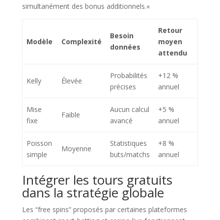
simultanément des bonus additionnels.«
Retour
Besoin
Modèle
Complexité
moyen
données
attendu
Probabilités
+12 %
Kelly
Élevée
précises
annuel
Mise
Aucun calcul
+5 %
Faible
fixe
avancé
annuel
Poisson
Statistiques
+8 %
Moyenne
simple
buts/matchs
annuel
Intégrer les tours gratuits
dans la stratégie globale
Les “free spins” proposés par certaines plateformes