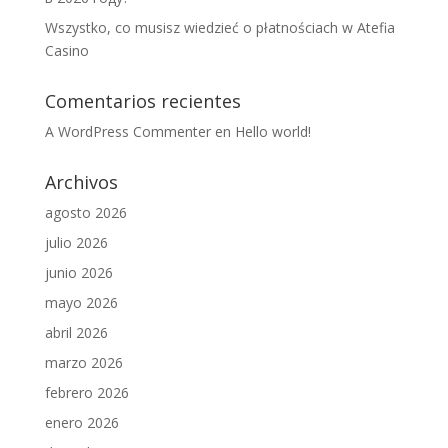
Wszystko, co musisz wiedzieć o płatnościach w Atefia
Casino
Comentarios recientes
A WordPress Commenter
en
Hello world!
Archivos
agosto 2026
julio 2026
junio 2026
mayo 2026
abril 2026
marzo 2026
febrero 2026
enero 2026