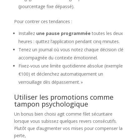
(pourcentage fixe dépassé).
Pour contrer ces tendances :
Installez
une pause programmée
toutes les deux
heures : quittez l’application pendant cinq minutes.
Tenez un journal où vous notez chaque décision clé
accompagnée du contexte émotionnel.
Fixez-vous une limite quotidienne absolue (exemple
€100) et déclenchez automatiquement un
verrouillage dès dépassement. »
Utiliser les promotions comme
tampon psychologique
Un bonus bien choisi agit comme filet sécuritaire
lorsque vous subissez quelques revers consécutifs​.
Plutôt que d’augmenter vos mises pour compenser la
perte,