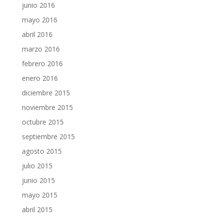
junio 2016
mayo 2016
abril 2016
marzo 2016
febrero 2016
enero 2016
diciembre 2015
noviembre 2015
octubre 2015
septiembre 2015
agosto 2015
julio 2015
junio 2015
mayo 2015
abril 2015