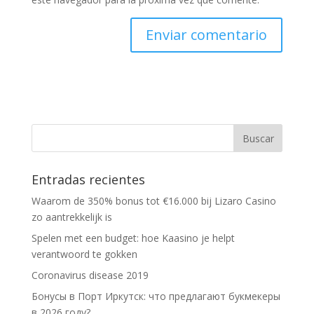
Entradas recientes
Waarom de 350% bonus tot €16.000 bij Lizaro Casino
zo aantrekkelijk is
Spelen met een budget: hoe Kaasino je helpt
verantwoord te gokken
Coronavirus disease 2019
Бонусы в Порт Иркутск: что предлагают букмекеры
в 2026 году?