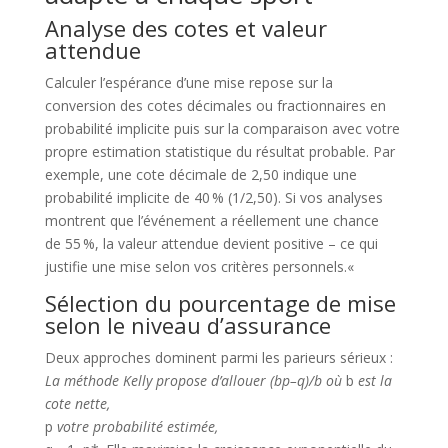
Analyse des cotes et valeur
attendue
Calculer l’espérance d’une mise repose sur la
conversion des cotes décimales ou fractionnaires en
probabilité implicite puis sur la comparaison avec votre
propre estimation statistique du résultat probable. Par
exemple, une cote décimale de 2,50 indique une
probabilité implicite de 40 % (1/2,50). Si vos analyses
montrent que l’événement a réellement une chance
de 55 %, la valeur attendue devient positive – ce qui
justifie une mise selon vos critères personnels.«
Sélection du pourcentage de mise
selon le niveau d’assurance
Deux approches dominent parmi les parieurs sérieux :
La méthode Kelly propose d’allouer
(bp–q)/b
où
b
est la
cote nette,
p
votre probabilité estimée,